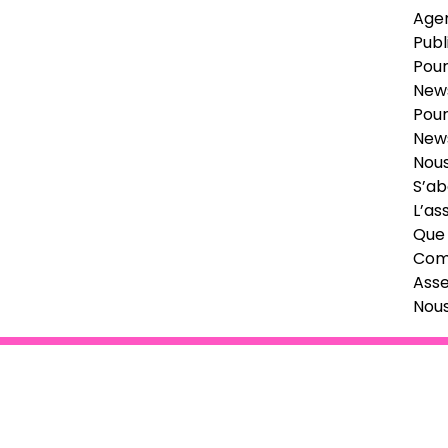
Age
Publ
Pour
News
Pour
News
Nous
S’ab
L’as
Que 
Comi
Ass
Nou