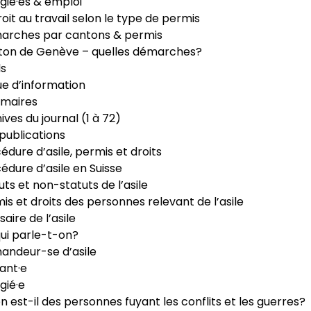
gié·es & emploi
roit au travail selon le type de permis
arches par cantons & permis
ton de Genève – quelles démarches?
ls
e d’information
maires
ives du journal (1 à 72)
publications
édure d’asile, permis et droits
édure d’asile en Suisse
uts et non-statuts de l’asile
is et droits des personnes relevant de l’asile
saire de l’asile
ui parle-t-on?
ndeur-se d’asile
ant·e
gié·e
n est-il des personnes fuyant les conflits et les guerres?