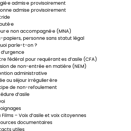
gié·e admis·e provisoirement
onne admise provisoirement
ride
outé·e
eur·e non accompagné·e (MNA)
-papiers, personne sans statut légal
uoi parle-t-on ?
 d’urgence
re fédéral pour requérant·es d’asile (CFA)
sion de non-entrée en matière (NEM)
ntion administrative
ée ou séjour irrégulier·ère
cipe de non-refoulement
édure d’asile
oi
oignages
ia Films – Voix d’asile et voix citoyennes
sources documentaires
acts utiles