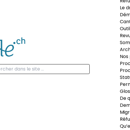
Réfu
Le d
Dém
Can
Outi
Revu
Som
Arch
Nos 
Proc
Proc
Stat
Perm
Glos
De q
Dema
Migr
Réfu
Qu’e