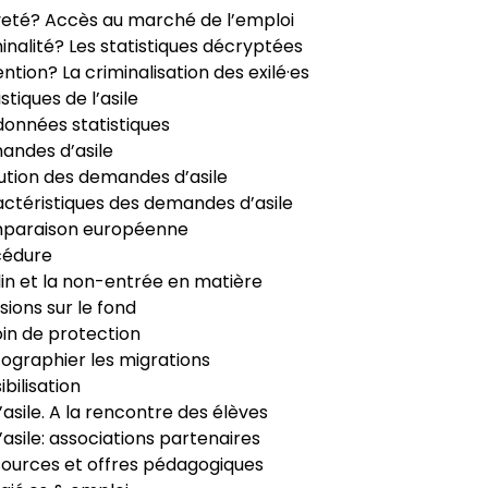
veté? Accès au marché de l’emploi
inalité? Les statistiques décryptées
ntion? La criminalisation des exilé·es
istiques de l’asile
données statistiques
ndes d’asile
ution des demandes d’asile
ctéristiques des demandes d’asile
paraison européenne
cédure
in et la non-entrée en matière
sions sur le fond
in de protection
ographier les migrations
ibilisation
’asile. A la rencontre des élèves
’asile: associations partenaires
ources et offres pédagogiques