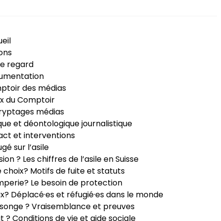
eil
ons
e regard
umentation
ptoir des médias
x du Comptoir
ryptages médias
que et déontologique journalistique
ct et interventions
ugé sur l’asile
sion ? Les chiffres de l’asile en Suisse
e choix? Motifs de fuite et statuts
perie? Le besoin de protection
ux? Déplacé·es et réfugié·es dans le monde
songe ? Vraisemblance et preuves
it ? Conditions de vie et aide sociale