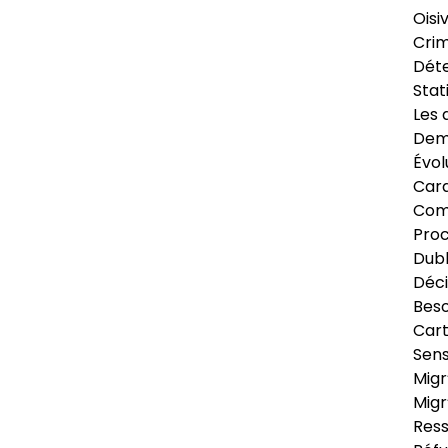
Oisi
Crim
Déte
Stat
Les 
Dema
Évol
Cara
Com
Pro
Dubl
Déci
Beso
Cart
Sens
Migr
Migr
Ress