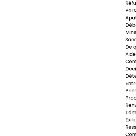
Réfu
Pers
Apat
Déb
Min
Sans
De q
Aide
Cent
Déci
Déte
Entr
Prin
Proc
Renv
Tém
Exil
Res
Cont