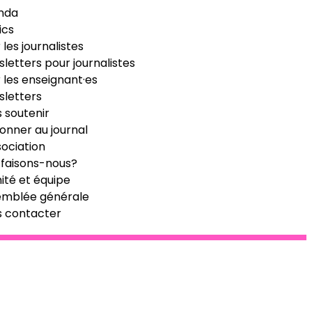
nda
ics
 les journalistes
letters pour journalistes
 les enseignant·es
letters
 soutenir
onner au journal
sociation
faisons-nous?
té et équipe
emblée générale
s contacter