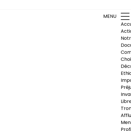
MENU
Accu
Acti
Notr
Doc
Com
Choi
Déc
Ethi
Impa
Préj
Inva
Libr
Trom
Affl
Men
Prof