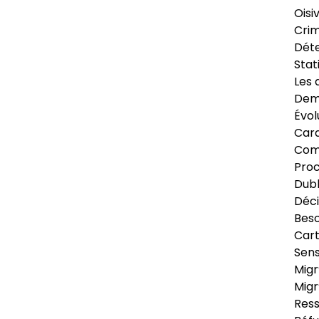
Oisi
Crim
Déte
Stat
Les 
Dema
Évol
Cara
Com
Pro
Dubl
Déci
Beso
Cart
Sens
Migr
Migr
Ress