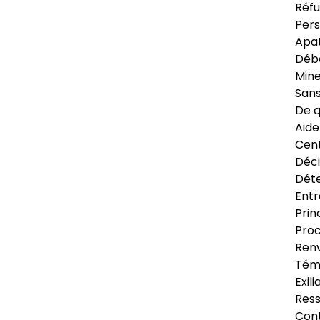
Réfu
Pers
Apat
Déb
Min
Sans
De q
Aide
Cent
Déci
Déte
Entr
Prin
Proc
Renv
Tém
Exil
Res
Cont