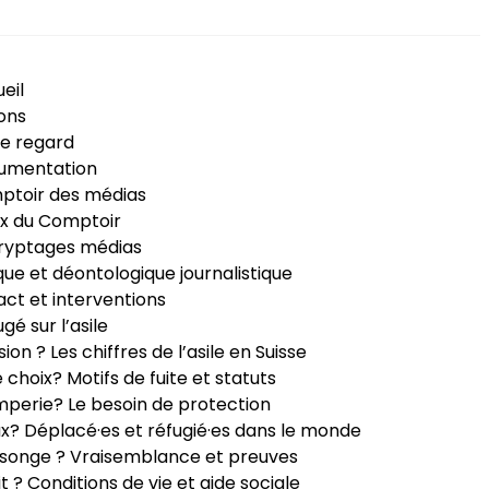
eil
ons
e regard
umentation
ptoir des médias
x du Comptoir
ryptages médias
que et déontologique journalistique
ct et interventions
ugé sur l’asile
sion ? Les chiffres de l’asile en Suisse
e choix? Motifs de fuite et statuts
perie? Le besoin de protection
ux? Déplacé·es et réfugié·es dans le monde
songe ? Vraisemblance et preuves
it ? Conditions de vie et aide sociale