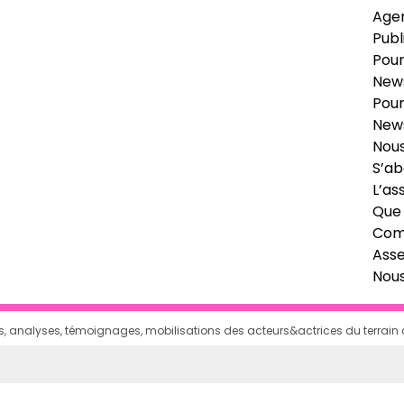
Age
Publ
Pour
News
Pour
News
Nous
S’ab
L’as
Que 
Comi
Ass
Nou
ages, analyses, témoignages, mobilisations des acteurs&actrices du terrai