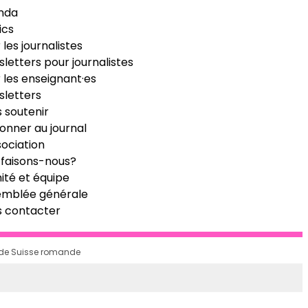
nda
ics
 les journalistes
letters pour journalistes
 les enseignant·es
letters
 soutenir
onner au journal
sociation
faisons-nous?
té et équipe
emblée générale
s contacter
n de Suisse romande