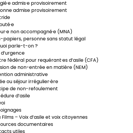
gié·e admis·e provisoirement
onne admise provisoirement
ride
outé·e
eur·e non accompagné·e (MNA)
-papiers, personne sans statut légal
uoi parle-t-on ?
 d’urgence
re fédéral pour requérant·es d’asile (CFA)
sion de non-entrée en matière (NEM)
ntion administrative
ée ou séjour irrégulier·ère
cipe de non-refoulement
édure d’asile
oi
oignages
ia Films – Voix d’asile et voix citoyennes
sources documentaires
acts utiles