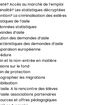
veté? Accès au marché de l’emploi
inalité? Les statistiques décryptées
ntion? La criminalisation des exilé·es
istiques de l’asile
données statistiques
ndes d’asile
ution des demandes d’asile
ctéristiques des demandes d’asile
paraison européenne
cédure
in et la non-entrée en matière
sions sur le fond
in de protection
ographier les migrations
ibilisation
’asile. A la rencontre des élèves
’asile: associations partenaires
ources et offres pédagogiques