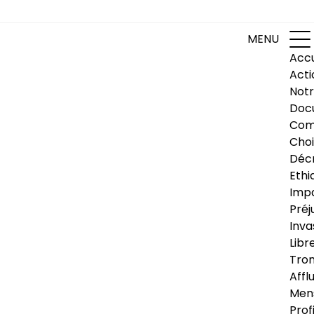
MENU
Accu
Acti
Notr
Doc
Com
Choi
Déc
Ethi
Impa
Préj
Inva
Libr
Trom
Affl
Men
Prof