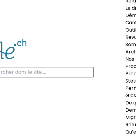
Réfu
Le d
Dém
Can
Outi
Revu
Som
Arch
Nos 
Proc
Proc
Stat
Perm
Glos
De q
Dema
Migr
Réfu
Qu’e