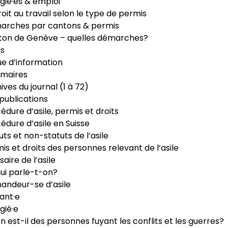
gié·es & emploi
roit au travail selon le type de permis
arches par cantons & permis
ton de Genève – quelles démarches?
ls
e d’information
maires
ives du journal (1 à 72)
publications
édure d’asile, permis et droits
édure d’asile en Suisse
uts et non-statuts de l’asile
is et droits des personnes relevant de l’asile
saire de l’asile
ui parle-t-on?
ndeur-se d’asile
ant·e
gié·e
n est-il des personnes fuyant les conflits et les guerres?