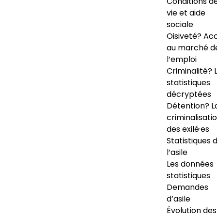
Conditions d
vie et aide
sociale
Oisiveté? Ac
au marché d
l’emploi
Criminalité? 
statistiques
décryptées
Détention? L
criminalisati
des exilé·es
Statistiques 
l’asile
Les données
statistiques
Demandes
d’asile
Évolution des