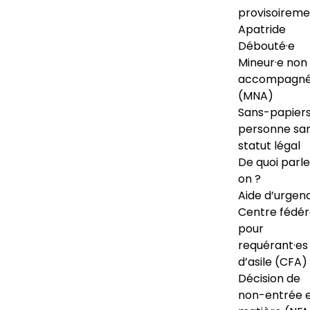
provisoireme
Apatride
Débouté·e
Mineur·e non
accompagné
(MNA)
Sans-papiers
personne sa
statut légal
De quoi parl
on ?
Aide d’urgen
Centre fédér
pour
requérant·es
d’asile (CFA)
Décision de
non-entrée 