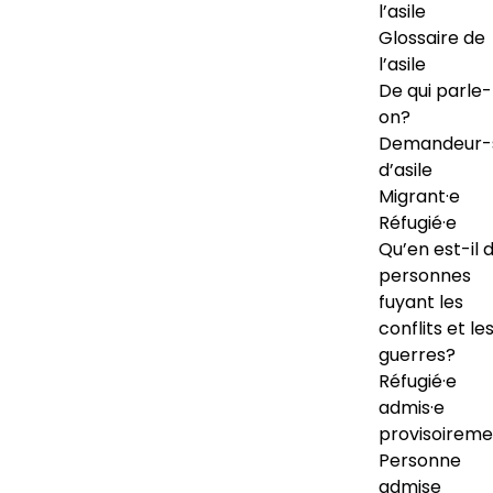
l’asile
Glossaire de
l’asile
De qui parle-
on?
Demandeur-
d’asile
Migrant·e
Réfugié·e
Qu’en est-il 
personnes
fuyant les
conflits et le
guerres?
Réfugié·e
admis·e
provisoireme
Personne
admise