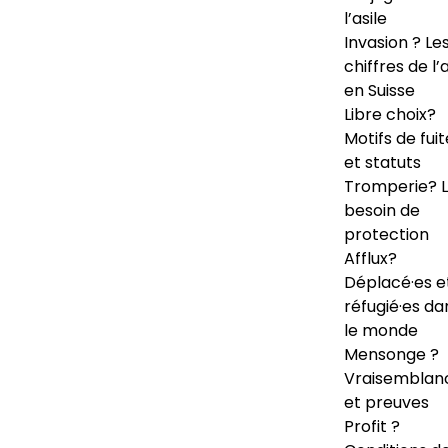
l’asile
Invasion ? Le
chiffres de l’a
en Suisse
Libre choix?
Motifs de fuit
et statuts
Tromperie? 
besoin de
protection
Afflux?
Déplacé·es e
réfugié·es da
le monde
Mensonge ?
Vraisemblan
et preuves
Profit ?