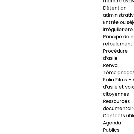
matière (NE
Détention
administrati
Entrée ou séj
irrégulier·ère
Principe de 
refoulement
Procédure
d’asile
Renvoi
Témoignage
Exilia Films – 
d’asile et voix
citoyennes
Ressources
documentair
Contacts util
Agenda
Publics