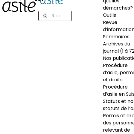
quelles
démarches?
Outils
Revue
d’informatio
Sommaires
Archives du
journal (1 à 7
Nos publicat
Procédure
d’asile, permi
et droits
Procédure
d’asile en Sui
Statuts et n
statuts de l’a
Permis et dro
des personn
relevant de