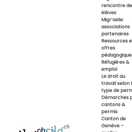
rencontre d
élèves
Migr’asile:
associations
partenaires
Ressources e
offres
pédagogique
Réfugié·es &
emploi
Le droit au
travail selon 
type de perm
Démarches 
cantons &
permis
Canton de
Genève –