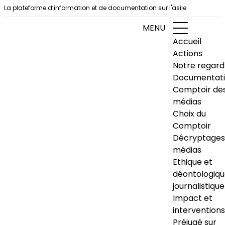
Aller au contenu
La plateforme d’information et de documentation sur l'asile
MENU
Accueil
Actions
Notre regard
Documentat
Comptoir de
médias
Choix du
Comptoir
Décryptages
médias
Ethique et
déontologiq
journalistique
Impact et
interventions
Préjugé sur