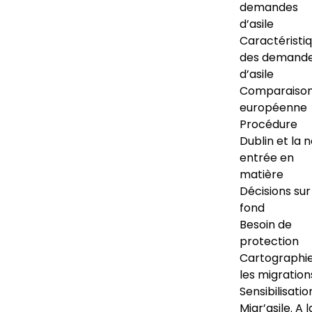
demandes
d’asile
Caractéristi
des demand
d’asile
Comparaiso
européenne
Procédure
Dublin et la 
entrée en
matière
Décisions sur
fond
Besoin de
protection
Cartographi
les migration
Sensibilisatio
Migr’asile. A l