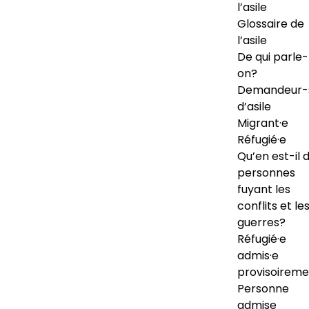
l’asile
Glossaire de
l’asile
De qui parle-
on?
Demandeur-
d’asile
Migrant·e
Réfugié·e
Qu’en est-il 
personnes
fuyant les
conflits et le
guerres?
Réfugié·e
admis·e
provisoireme
Personne
admise