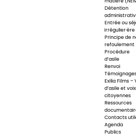
matière (NE
Détention
administrati
Entrée ou séj
irrégulier·ère
Principe de 
refoulement
Procédure
d’asile
Renvoi
Témoignage
Exilia Films – 
d’asile et voix
citoyennes
Ressources
documentair
Contacts util
Agenda
Publics