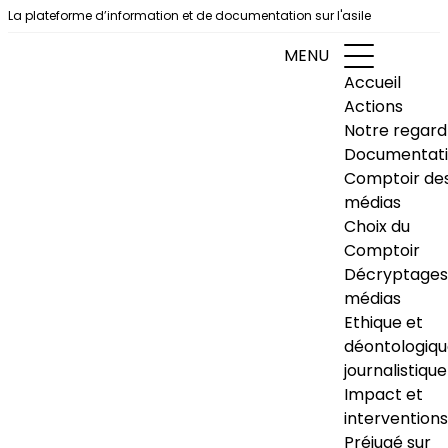
Aller au contenu
La plateforme d’information et de documentation sur l'asile
MENU
Accueil
Actions
Notre regard
Documentat
Comptoir de
médias
Choix du
Comptoir
Décryptages
médias
Ethique et
déontologiq
journalistique
Impact et
interventions
Préjugé sur