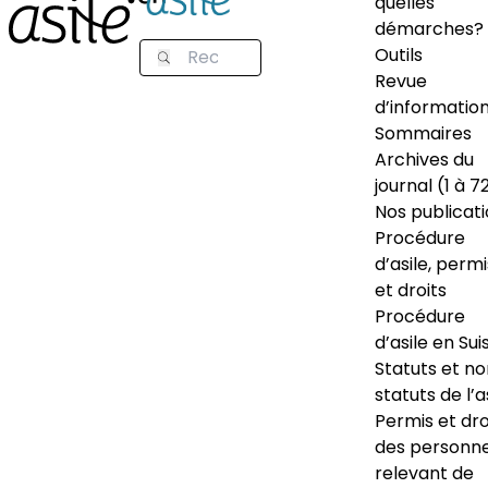
quelles
démarches?
Outils
Revue
d’informatio
Sommaires
Archives du
journal (1 à 7
Nos publicat
Procédure
d’asile, permi
et droits
Procédure
d’asile en Sui
Statuts et n
statuts de l’a
Permis et dro
des personn
relevant de