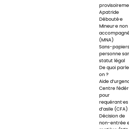
provisoireme
Apatride
Débouté·e
Mineur·e non
accompagné
(MNA)
Sans-papiers
personne sa
statut légal
De quoi parl
on ?
Aide d’urgen
Centre fédér
pour
requérant·es
d’asile (CFA)
Décision de
non-entrée 