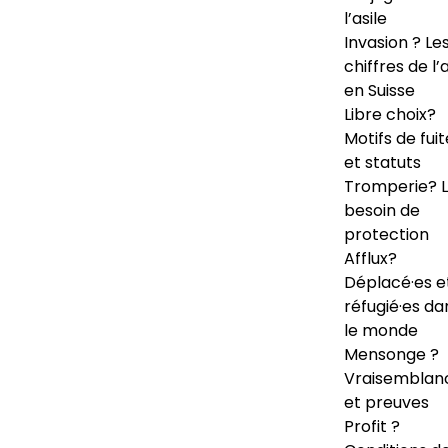
l’asile
Invasion ? Le
chiffres de l’a
en Suisse
Libre choix?
Motifs de fuit
et statuts
Tromperie? 
besoin de
protection
Afflux?
Déplacé·es e
réfugié·es da
le monde
Mensonge ?
Vraisemblan
et preuves
Profit ?