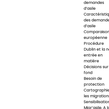
demandes
d’asile
Caractéristi
des demand
d’asile
Comparaiso
européenne
Procédure
Dublin et la 
entrée en
matière
Décisions sur
fond
Besoin de
protection
Cartographi
les migration
Sensibilisatio
Migr’asile. A l