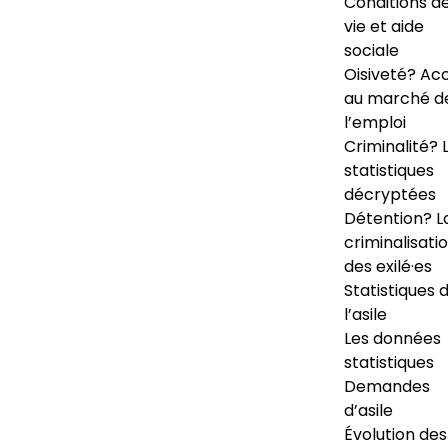
Conditions d
vie et aide
sociale
Oisiveté? Ac
au marché d
l’emploi
Criminalité? 
statistiques
décryptées
Détention? L
criminalisati
des exilé·es
Statistiques 
l’asile
Les données
statistiques
Demandes
d’asile
Évolution des