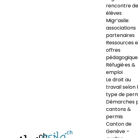
rencontre d
élèves
Migr’asile:
associations
partenaires
Ressources e
offres
pédagogique
Réfugié·es &
emploi
Le droit au
travail selon 
type de perm
Démarches 
cantons &
permis
Canton de
Genève –