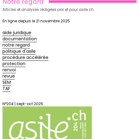
Notre regard
Articles et analyses rédigées par et pour asile.ch
En ligne depuis le 21 novembre 2025
aide juridique
documentation
notre regard
politique d'asile
procédure accélérée
protection
renvoi
revue
SEM
TAF
N°204 | sept-oct 2025