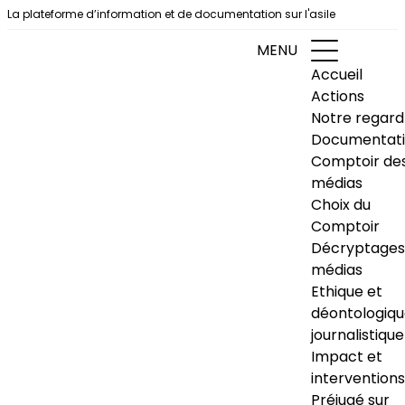
Aller au contenu
La plateforme d’information et de documentation sur l'asile
MENU
Accueil
Actions
Notre regard
Documentat
Comptoir de
médias
Choix du
Comptoir
Décryptages
médias
Ethique et
déontologiq
journalistique
Impact et
interventions
Préjugé sur