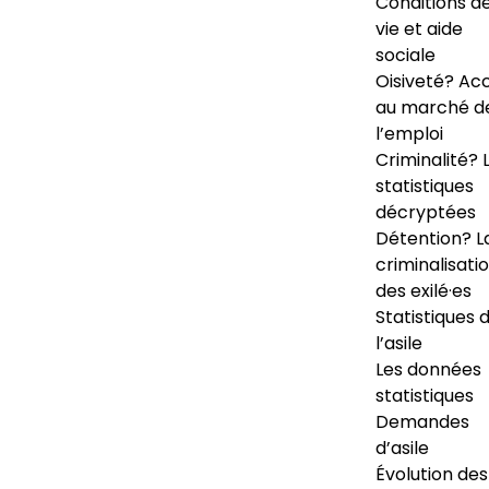
Conditions d
vie et aide
sociale
Oisiveté? Ac
au marché d
l’emploi
Criminalité? 
statistiques
décryptées
Détention? L
criminalisati
des exilé·es
Statistiques 
l’asile
Les données
statistiques
Demandes
d’asile
Évolution des