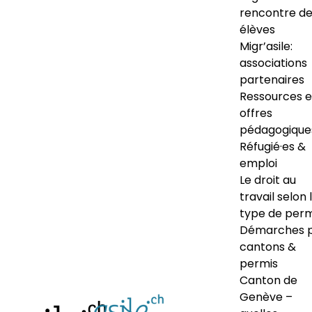
rencontre d
élèves
Migr’asile:
associations
partenaires
Ressources e
offres
pédagogique
Réfugié·es &
emploi
Le droit au
travail selon 
type de perm
Démarches 
cantons &
permis
Canton de
Genève –