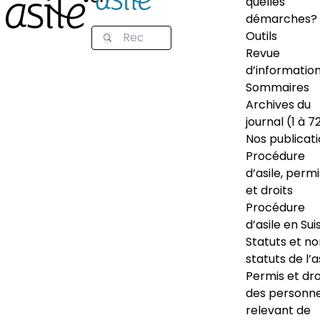
quelles
démarches?
Outils
Revue
d’informatio
Sommaires
Archives du
journal (1 à 7
Nos publicat
Procédure
d’asile, permi
et droits
Procédure
d’asile en Sui
Statuts et n
statuts de l’a
Permis et dro
des personn
relevant de