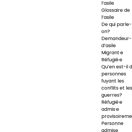
l’asile
Glossaire de
l’asile
De qui parle-
on?
Demandeur-
d’asile
Migrant·e
Réfugié·e
Qu’en est-il 
personnes
fuyant les
conflits et le
guerres?
Réfugié·e
admis·e
provisoireme
Personne
admise