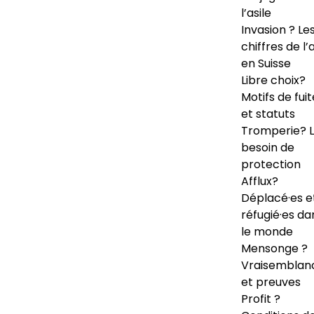
l’asile
Invasion ? Le
chiffres de l’a
en Suisse
Libre choix?
Motifs de fuit
et statuts
Tromperie? 
besoin de
protection
Afflux?
Déplacé·es e
réfugié·es da
le monde
Mensonge ?
Vraisemblan
et preuves
Profit ?