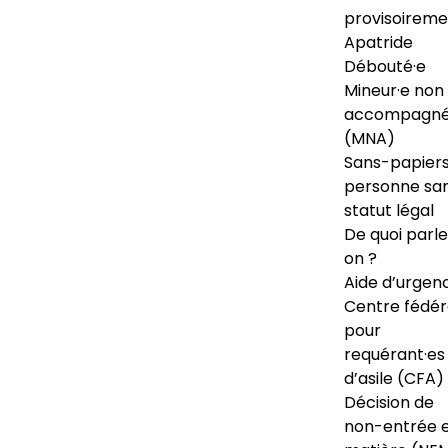
provisoireme
Apatride
Débouté·e
Mineur·e non
accompagné
(MNA)
Sans-papiers
personne sa
statut légal
De quoi parl
on ?
Aide d’urgen
Centre fédér
pour
requérant·es
d’asile (CFA)
Décision de
non-entrée 