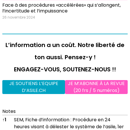
Face à des procédures «accélérées» qui s’allongent,
l’incertitude et l’impuissance
26 novembre 2024
L’information a un coût. Notre liberté de
ton aussi. Pensez-y !
ENGAGEZ-VOUS, SOUTENEZ-NOUS !!
JE SOUTIENS L’EQUIPE
JE M’ABONNE À LA REVUE
D’ASILE.CH
(20 frs / 5 numéros)
Notes
Notes
↑
1
SEM, Fiche d’information : Procédure en 24
heures visant à délester le système de l’asile, 1er