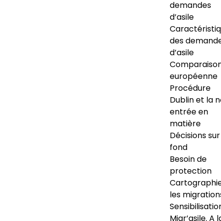
demandes
d’asile
Caractéristi
des demand
d’asile
Comparaiso
européenne
Procédure
Dublin et la 
entrée en
matière
Décisions sur
fond
Besoin de
protection
Cartographi
les migration
Sensibilisatio
Migr’asile. A l