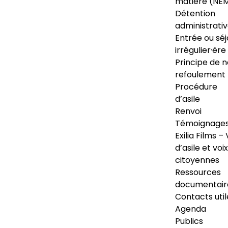
matière (NE
Détention
administrati
Entrée ou séj
irrégulier·ère
Principe de 
refoulement
Procédure
d’asile
Renvoi
Témoignage
Exilia Films – 
d’asile et voix
citoyennes
Ressources
documentair
Contacts util
Agenda
Publics