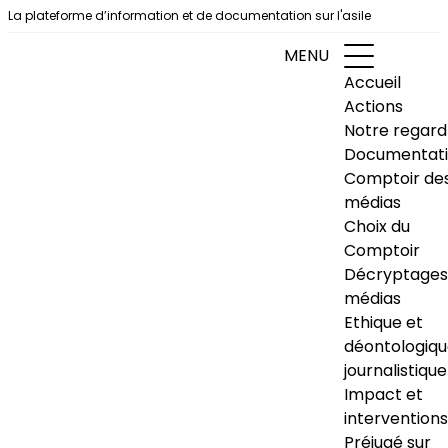
Aller au contenu
La plateforme d’information et de documentation sur l'asile
MENU
Accueil
Actions
Notre regard
Documentat
Comptoir de
médias
Choix du
Comptoir
Décryptages
médias
Ethique et
déontologiq
journalistique
Impact et
interventions
Préjugé sur