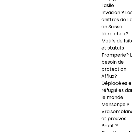
l’asile
Invasion ? Le
chiffres de l’a
en Suisse
Libre choix?
Motifs de fuit
et statuts
Tromperie? 
besoin de
protection
Afflux?
Déplacé·es e
réfugié·es da
le monde
Mensonge ?
Vraisemblan
et preuves
Profit ?