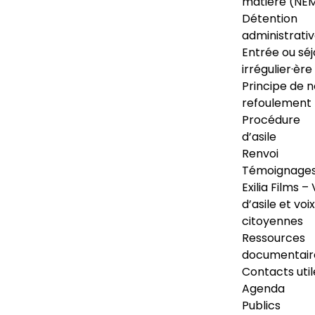
matière (NE
Détention
administrati
Entrée ou séj
irrégulier·ère
Principe de 
refoulement
Procédure
d’asile
Renvoi
Témoignage
Exilia Films – 
d’asile et voix
citoyennes
Ressources
documentair
Contacts util
Agenda
Publics