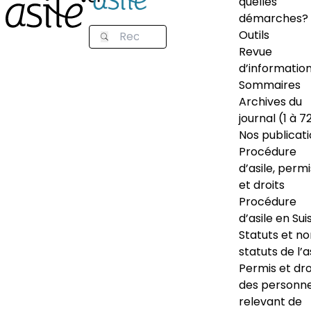
quelles
démarches?
Outils
Revue
d’informatio
Sommaires
Archives du
journal (1 à 7
Nos publicat
Procédure
d’asile, permi
et droits
Procédure
d’asile en Sui
Statuts et n
statuts de l’a
Permis et dro
des personn
relevant de