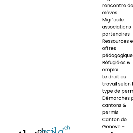
rencontre d
élèves
Migr’asile:
associations
partenaires
Ressources e
offres
pédagogique
Réfugié·es &
emploi
Le droit au
travail selon 
type de perm
Démarches 
cantons &
permis
Canton de
Genève –