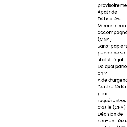
provisoireme
Apatride
Débouté·e
Mineur·e non
accompagné
(MNA)
Sans-papiers
personne sa
statut légal
De quoi parl
on ?
Aide d’urgen
Centre fédér
pour
requérant·es
d’asile (CFA)
Décision de
non-entrée 