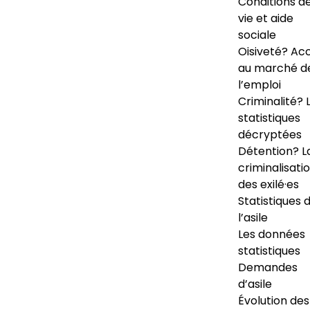
Conditions d
vie et aide
sociale
Oisiveté? Ac
au marché d
l’emploi
Criminalité? 
statistiques
décryptées
Détention? L
criminalisati
des exilé·es
Statistiques 
l’asile
Les données
statistiques
Demandes
d’asile
Évolution des