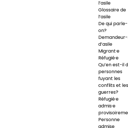
l’asile
Glossaire de
l’asile
De qui parle-
on?
Demandeur-
d’asile
Migrant·e
Réfugié·e
Qu’en est-il 
personnes
fuyant les
conflits et le
guerres?
Réfugié·e
admis·e
provisoireme
Personne
admise