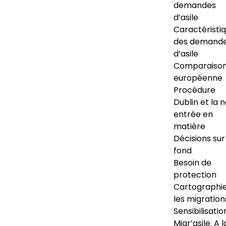
demandes
d’asile
Caractéristi
des demand
d’asile
Comparaiso
européenne
Procédure
Dublin et la 
entrée en
matière
Décisions sur
fond
Besoin de
protection
Cartographi
les migration
Sensibilisatio
Migr’asile. A l