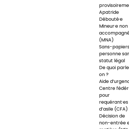
provisoireme
Apatride
Débouté·e
Mineur·e non
accompagné
(MNA)
Sans-papiers
personne sa
statut légal
De quoi parl
on ?
Aide d’urgen
Centre fédér
pour
requérant·es
d’asile (CFA)
Décision de
non-entrée 