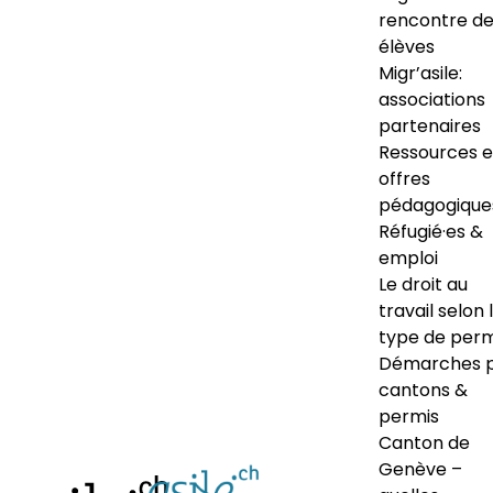
rencontre d
élèves
Migr’asile:
associations
partenaires
Ressources e
offres
pédagogique
Réfugié·es &
emploi
Le droit au
travail selon 
type de perm
Démarches 
cantons &
permis
Canton de
Genève –