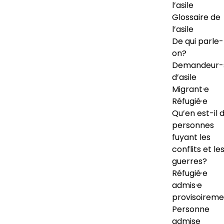
l’asile
Glossaire de
l’asile
De qui parle-
on?
Demandeur-
d’asile
Migrant·e
Réfugié·e
Qu’en est-il 
personnes
fuyant les
conflits et le
guerres?
Réfugié·e
admis·e
provisoireme
Personne
admise