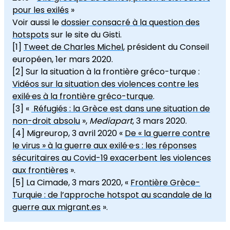
pour les exilés
»
Voir aussi le
dossier consacré à la question des
hotspots
sur le site du Gisti.
[1]
Tweet de Charles Michel
, président du Conseil
européen, 1er mars 2020.
[2]
Sur la situation à la frontière gréco-turque :
Vidéos sur la situation des violences contre les
exilé·es à la frontière gréco-turque
.
[3]
«
Réfugiés : la Grèce est dans une situation de
non-droit absolu
»,
Mediapart
, 3 mars 2020.
[4]
Migreurop, 3 avril 2020 «
De « la guerre contre
le virus » à la guerre aux exilé
·
e
·
s : les réponses
sécuritaires au Covid-19 exacerbent les violences
aux frontières
».
[5]
La Cimade, 3 mars 2020, «
Frontière Grèce-
Turquie : de l’approche hotspot au scandale de la
guerre aux migrant.es
».