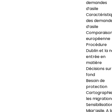
demandes
d’asile
Caractéristi
des demand
d’asile
Comparaiso
européenne
Procédure
Dublin et la 
entrée en
matière
Décisions sur
fond
Besoin de
protection
Cartographi
les migration
Sensibilisatio
Migr’asile. A l