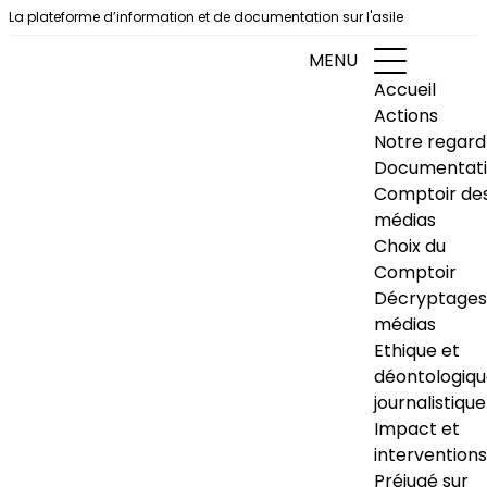
Aller au contenu
La plateforme d’information et de documentation sur l'asile
MENU
Accueil
Actions
Notre regard
Documentat
Comptoir de
médias
Choix du
Comptoir
Décryptages
médias
Ethique et
déontologiq
journalistique
Impact et
interventions
Préjugé sur