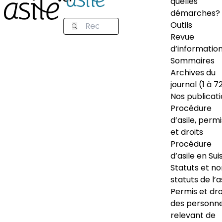
quelles
démarches?
Outils
Revue
d’informatio
Sommaires
Archives du
journal (1 à 7
Nos publicat
Procédure
d’asile, permi
et droits
Procédure
d’asile en Sui
Statuts et n
statuts de l’a
Permis et dro
des personn
relevant de