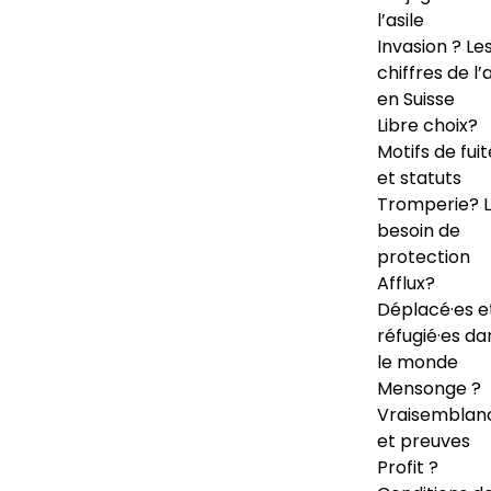
l’asile
Invasion ? Le
chiffres de l’a
en Suisse
Libre choix?
Motifs de fuit
et statuts
Tromperie? 
besoin de
protection
Afflux?
Déplacé·es e
réfugié·es da
le monde
Mensonge ?
Vraisemblan
et preuves
Profit ?