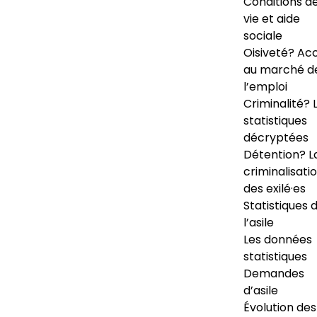
Conditions d
vie et aide
sociale
Oisiveté? Ac
au marché d
l’emploi
Criminalité? 
statistiques
décryptées
Détention? L
criminalisati
des exilé·es
Statistiques 
l’asile
Les données
statistiques
Demandes
d’asile
Évolution des