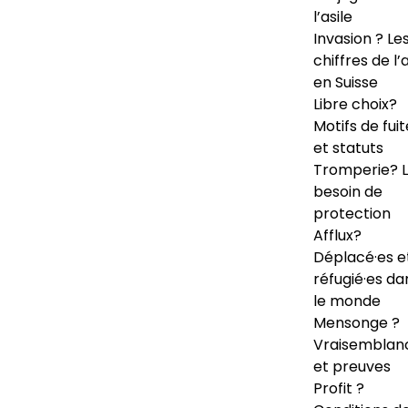
l’asile
Invasion ? Le
chiffres de l’a
en Suisse
Libre choix?
Motifs de fuit
et statuts
Tromperie? 
besoin de
protection
Afflux?
Déplacé·es e
réfugié·es da
le monde
Mensonge ?
Vraisemblan
et preuves
Profit ?