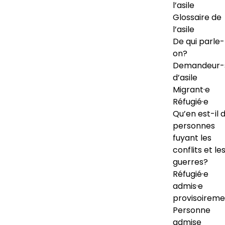
l’asile
Glossaire de
l’asile
De qui parle-
on?
Demandeur-
d’asile
Migrant·e
Réfugié·e
Qu’en est-il 
personnes
fuyant les
conflits et le
guerres?
Réfugié·e
admis·e
provisoireme
Personne
admise