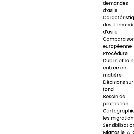
demandes
d’asile
Caractéristi
des demand
d’asile
Comparaiso
européenne
Procédure
Dublin et la 
entrée en
matière
Décisions sur
fond
Besoin de
protection
Cartographi
les migration
Sensibilisatio
Migr’asile. A l