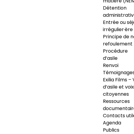
matière (NE
Détention
administrati
Entrée ou séj
irrégulier·ère
Principe de 
refoulement
Procédure
d’asile
Renvoi
Témoignage
Exilia Films – 
d’asile et voix
citoyennes
Ressources
documentair
Contacts util
Agenda
Publics