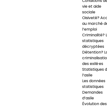
Conditions d
vie et aide
sociale
Oisiveté? Ac
au marché d
l’emploi
Criminalité? 
statistiques
décryptées
Détention? L
criminalisati
des exilé·es
Statistiques 
l’asile
Les données
statistiques
Demandes
d’asile
Évolution des