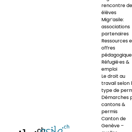
rencontre d
élèves
Migr’asile:
associations
partenaires
Ressources e
offres
pédagogique
Réfugié·es &
emploi
Le droit au
travail selon 
type de perm
Démarches 
cantons &
permis
Canton de
Genève –