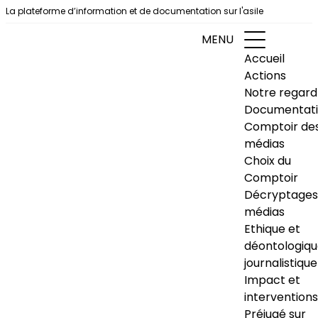
Aller au contenu
La plateforme d’information et de documentation sur l'asile
MENU
Accueil
Actions
Notre regard
Documentat
Comptoir de
médias
Choix du
Comptoir
Décryptages
médias
Ethique et
déontologiq
journalistique
Impact et
interventions
Préjugé sur