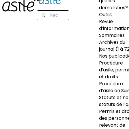
quelles
démarches?
Outils
Revue
d’informatio
Sommaires
Archives du
journal (1 à 7
Nos publicat
Procédure
d’asile, permi
et droits
Procédure
d’asile en Sui
Statuts et n
statuts de l’a
Permis et dro
des personn
relevant de