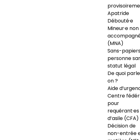
provisoireme
Apatride
Débouté·e
Mineur·e non
accompagné
(MNA)
Sans-papiers
personne sa
statut légal
De quoi parl
on ?
Aide d’urgen
Centre fédér
pour
requérant·es
d’asile (CFA)
Décision de
non-entrée 