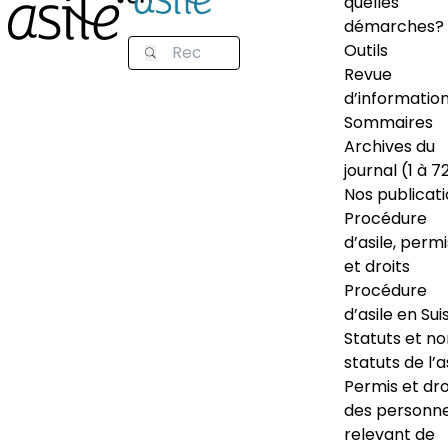
quelles
démarches?
Outils
Revue
d’informatio
Sommaires
Archives du
journal (1 à 7
Nos publicat
Procédure
d’asile, permi
et droits
Procédure
d’asile en Sui
Statuts et n
statuts de l’a
Permis et dro
des personn
relevant de