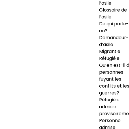
l’asile
Glossaire de
l’asile
De qui parle-
on?
Demandeur-
d’asile
Migrant·e
Réfugié·e
Qu’en est-il 
personnes
fuyant les
conflits et le
guerres?
Réfugié·e
admis·e
provisoireme
Personne
admise