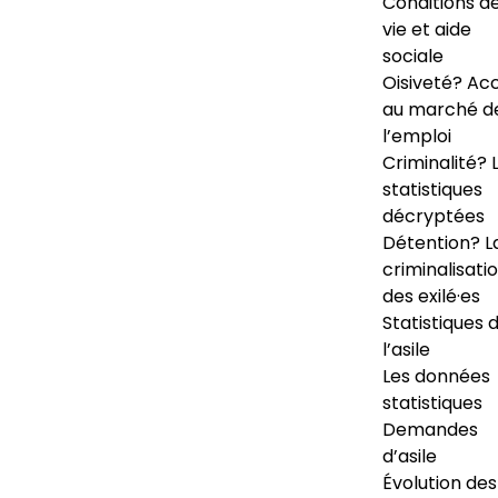
Conditions d
vie et aide
sociale
Oisiveté? Ac
au marché d
l’emploi
Criminalité? 
statistiques
décryptées
Détention? L
criminalisati
des exilé·es
Statistiques 
l’asile
Les données
statistiques
Demandes
d’asile
Évolution des