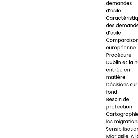
demandes
d’asile
Caractéristi
des demand
d’asile
Comparaiso
européenne
Procédure
Dublin et la 
entrée en
matière
Décisions sur
fond
Besoin de
protection
Cartographi
les migration
Sensibilisatio
Migr’asile. A l