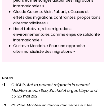
peurs et mensonges autour des migrations
internationales »
Claude Calame, Alain Fabart, « Causes et
effets des migrations contraintes: propositions
altermondialistes »
Henri Lefebvre, « Les migrations
environnementales comme enjeu de solidarité
internationale »
Gustave Massiah, « Pour une approche
altermondialiste des migrations »
Notes
Notes
↑
1
OHCHR,
Act to protect migrants in central
Mediterranean Sea, Bachelet urges Libya and
EU
, 26 mai 2021.
↑
2
Cf. OIM,
Montée en flèche des décès sur les