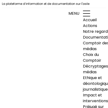
Aller au contenu
La plateforme d’information et de documentation sur l'asile
MENU
Accueil
Actions
Notre regard
Documentat
Comptoir de
médias
Choix du
Comptoir
Décryptages
médias
Ethique et
déontologiq
journalistique
Impact et
interventions
Préjugé sur