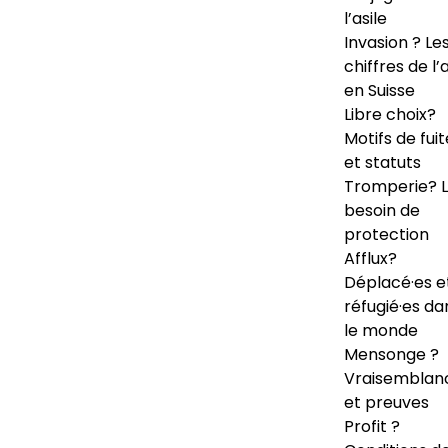
l’asile
Invasion ? Le
chiffres de l’a
en Suisse
Libre choix?
Motifs de fuit
et statuts
Tromperie? 
besoin de
protection
Afflux?
Déplacé·es e
réfugié·es da
le monde
Mensonge ?
Vraisemblan
et preuves
Profit ?