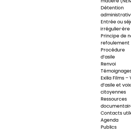
matière (NE
Détention
administrati
Entrée ou séj
irrégulier·ère
Principe de 
refoulement
Procédure
d’asile
Renvoi
Témoignage
Exilia Films – 
d’asile et voix
citoyennes
Ressources
documentair
Contacts util
Agenda
Publics