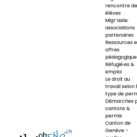
rencontre d
élèves
Migr’asile:
associations
partenaires
Ressources e
offres
pédagogique
Réfugié·es &
emploi
Le droit au
travail selon 
type de perm
Démarches 
cantons &
permis
Canton de
Genève –