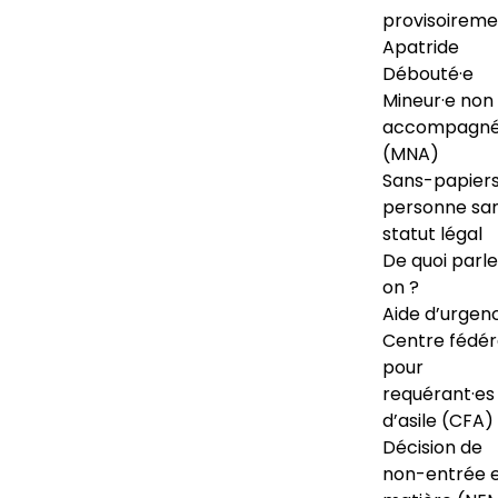
provisoireme
Apatride
Débouté·e
Mineur·e non
accompagné
(MNA)
Sans-papiers
personne sa
statut légal
De quoi parl
on ?
Aide d’urgen
Centre fédér
pour
requérant·es
d’asile (CFA)
Décision de
non-entrée 