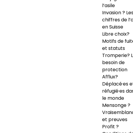
l’asile
Invasion ? Le
chiffres de l’a
en Suisse
Libre choix?
Motifs de fuit
et statuts
Tromperie? 
besoin de
protection
Afflux?
Déplacé·es e
réfugié·es da
le monde
Mensonge ?
Vraisemblan
et preuves
Profit ?