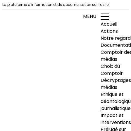
Aller au contenu
La plateforme d’information et de documentation sur l'asile
MENU
Accueil
Actions
Notre regard
Documentat
Comptoir de
médias
Choix du
Comptoir
Décryptages
médias
Ethique et
déontologiq
journalistique
Impact et
interventions
Préjugé sur