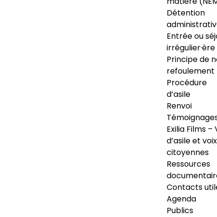
matière (NE
Détention
administrati
Entrée ou séj
irrégulier·ère
Principe de 
refoulement
Procédure
d’asile
Renvoi
Témoignage
Exilia Films – 
d’asile et voix
citoyennes
Ressources
documentair
Contacts util
Agenda
Publics