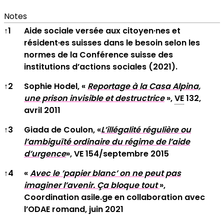
Notes
Notes
↑
1
Aide sociale versée aux citoyen·nes et
résident·es suisses dans le besoin selon les
normes de la Conférence suisse des
institutions d’actions sociales (2021).
↑
2
Sophie Hodel, «
Reportage à la Casa Alpina,
une prison invisible et destructrice
»,
VE
132,
avril 2011
↑
3
Giada de Coulon, «
L’illégalité régulière ou
l’ambiguïté ordinaire du régime de l’aide
d’urgence
», VE 154/septembre 2015
↑
4
«
Avec le ’papier blanc’ on ne peut pas
imaginer l’avenir. Ça bloque tout
»,
Coordination asile.ge en collaboration avec
l’ODAE romand, juin 2021