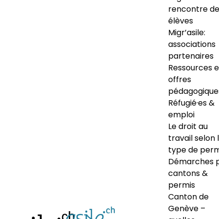
rencontre d
élèves
Migr’asile:
associations
partenaires
Ressources e
offres
pédagogique
Réfugié·es &
emploi
Le droit au
travail selon 
type de perm
Démarches 
cantons &
permis
Canton de
Genève –