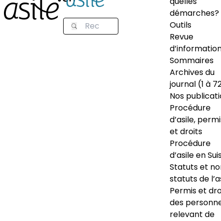
quelles
démarches?
Outils
Revue
d’informatio
Sommaires
Archives du
journal (1 à 7
Nos publicat
Procédure
d’asile, permi
et droits
Procédure
d’asile en Sui
Statuts et n
statuts de l’a
Permis et dro
des personn
relevant de