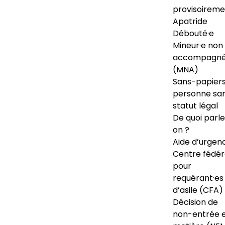
provisoireme
Apatride
Débouté·e
Mineur·e non
accompagné
(MNA)
Sans-papiers
personne sa
statut légal
De quoi parl
on ?
Aide d’urgen
Centre fédér
pour
requérant·es
d’asile (CFA)
Décision de
non-entrée 