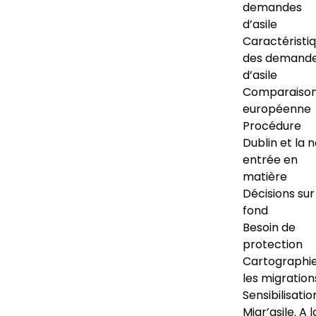
demandes
d’asile
Caractéristi
des demand
d’asile
Comparaiso
européenne
Procédure
Dublin et la 
entrée en
matière
Décisions sur
fond
Besoin de
protection
Cartographi
les migration
Sensibilisatio
Migr’asile. A l