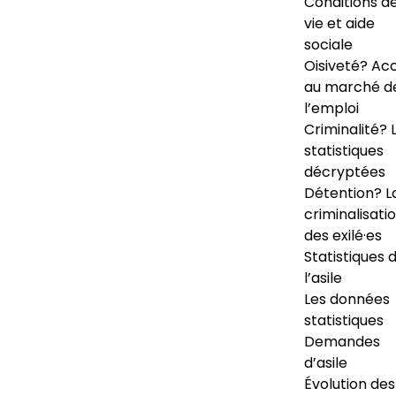
Conditions d
vie et aide
sociale
Oisiveté? Ac
au marché d
l’emploi
Criminalité? 
statistiques
décryptées
Détention? L
criminalisati
des exilé·es
Statistiques 
l’asile
Les données
statistiques
Demandes
d’asile
Évolution des