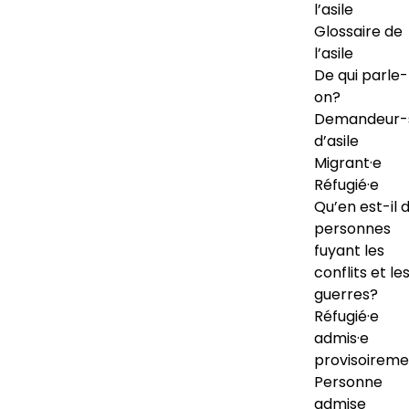
l’asile
Glossaire de
l’asile
De qui parle-
on?
Demandeur-
d’asile
Migrant·e
Réfugié·e
Qu’en est-il 
personnes
fuyant les
conflits et le
guerres?
Réfugié·e
admis·e
provisoireme
Personne
admise