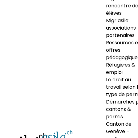
rencontre d
élèves
Migr’asile:
associations
partenaires
Ressources e
offres
pédagogique
Réfugié·es &
emploi
Le droit au
travail selon 
type de perm
Démarches 
cantons &
permis
Canton de
Genève –