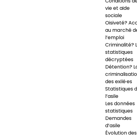
Conditions d
vie et aide
sociale
Oisiveté? Ac
au marché d
l’emploi
Criminalité? 
statistiques
décryptées
Détention? L
criminalisati
des exilé·es
Statistiques 
l’asile
Les données
statistiques
Demandes
d’asile
Évolution des