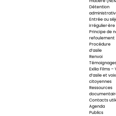
matière (NE
Détention
administrati
Entrée ou séj
irrégulier·ère
Principe de 
refoulement
Procédure
d’asile
Renvoi
Témoignage
Exilia Films – 
d’asile et voix
citoyennes
Ressources
documentair
Contacts util
Agenda
Publics