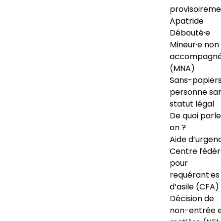
provisoireme
Apatride
Débouté·e
Mineur·e non
accompagné
(MNA)
Sans-papiers
personne sa
statut légal
De quoi parl
on ?
Aide d’urgen
Centre fédér
pour
requérant·es
d’asile (CFA)
Décision de
non-entrée 