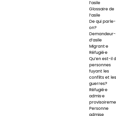
l’asile
Glossaire de
l’asile
De qui parle-
on?
Demandeur-
d’asile
Migrant·e
Réfugié·e
Qu’en est-il 
personnes
fuyant les
conflits et le
guerres?
Réfugié·e
admis·e
provisoireme
Personne
admise