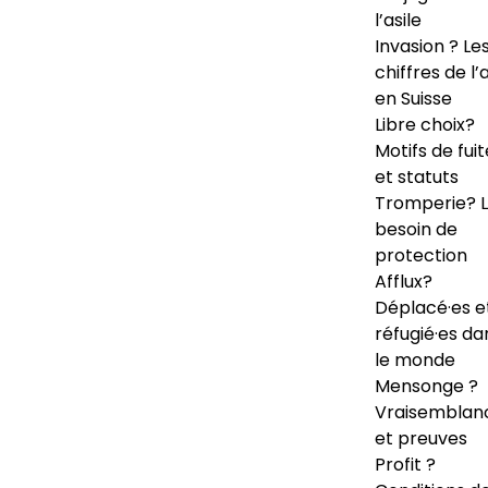
l’asile
Invasion ? Le
chiffres de l’a
en Suisse
Libre choix?
Motifs de fuit
et statuts
Tromperie? 
besoin de
protection
Afflux?
Déplacé·es e
réfugié·es da
le monde
Mensonge ?
Vraisemblan
et preuves
Profit ?