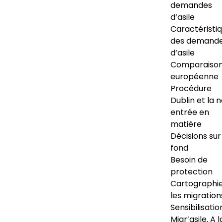
demandes
d’asile
Caractéristi
des demand
d’asile
Comparaiso
européenne
Procédure
Dublin et la 
entrée en
matière
Décisions sur
fond
Besoin de
protection
Cartographi
les migration
Sensibilisatio
Migr’asile. A l