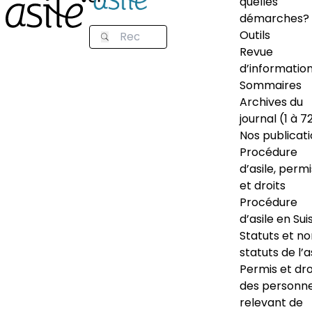
quelles
démarches?
Outils
Revue
d’informatio
Sommaires
Archives du
journal (1 à 7
Nos publicat
Procédure
d’asile, permi
et droits
Procédure
d’asile en Sui
Statuts et n
statuts de l’a
Permis et dro
des personn
relevant de