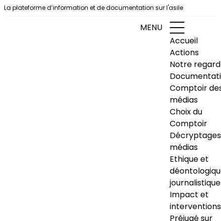
Aller au contenu
La plateforme d’information et de documentation sur l'asile
MENU
Accueil
Actions
Notre regard
Documentat
Comptoir de
médias
Choix du
Comptoir
Décryptages
médias
Ethique et
déontologiq
journalistique
Impact et
interventions
Préjugé sur