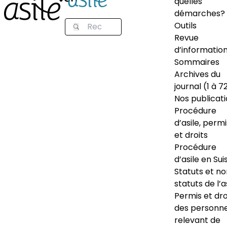
quelles
démarches?
Outils
Revue
d’informatio
Sommaires
Archives du
journal (1 à 7
Nos publicat
Procédure
d’asile, permi
et droits
Procédure
d’asile en Sui
Statuts et n
statuts de l’a
Permis et dro
des personn
relevant de