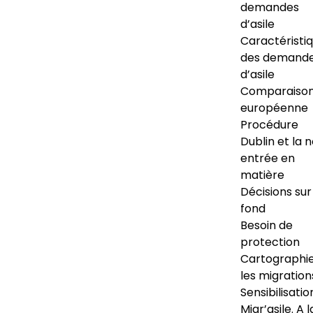
demandes
d’asile
Caractéristi
des demand
d’asile
Comparaiso
européenne
Procédure
Dublin et la 
entrée en
matière
Décisions sur
fond
Besoin de
protection
Cartographi
les migration
Sensibilisatio
Migr’asile. A l