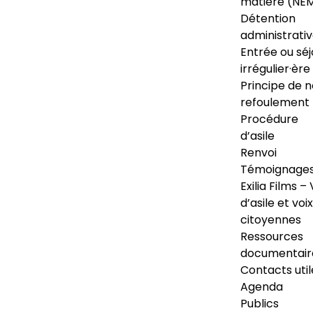
matière (NE
Détention
administrati
Entrée ou séj
irrégulier·ère
Principe de 
refoulement
Procédure
d’asile
Renvoi
Témoignage
Exilia Films – 
d’asile et voix
citoyennes
Ressources
documentair
Contacts util
Agenda
Publics