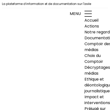
Aller au contenu
La plateforme d’information et de documentation sur l'asile
MENU
Accueil
Actions
Notre regard
Documentat
Comptoir de
médias
Choix du
Comptoir
Décryptages
médias
Ethique et
déontologiq
journalistique
Impact et
interventions
Préjugé sur