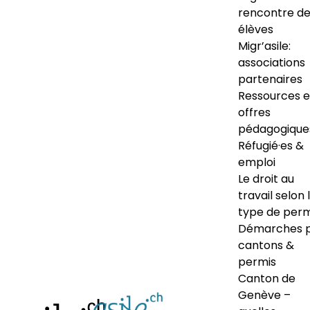
rencontre d
élèves
Migr’asile:
associations
partenaires
Ressources e
offres
pédagogique
Réfugié·es &
emploi
Le droit au
travail selon 
type de perm
Démarches 
cantons &
permis
Canton de
Genève –