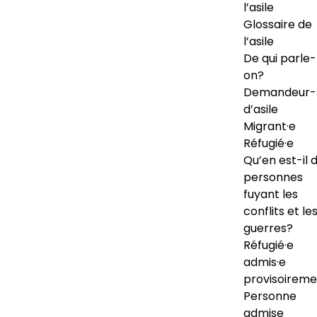
l’asile
Glossaire de
l’asile
De qui parle-
on?
Demandeur-
d’asile
Migrant·e
Réfugié·e
Qu’en est-il 
personnes
fuyant les
conflits et le
guerres?
Réfugié·e
admis·e
provisoireme
Personne
admise