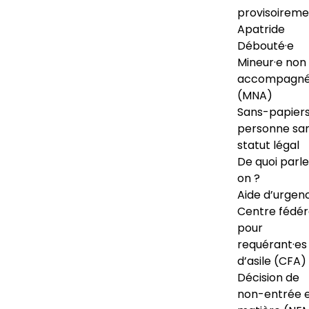
provisoireme
Apatride
Débouté·e
Mineur·e non
accompagné
(MNA)
Sans-papiers
personne sa
statut légal
De quoi parl
on ?
Aide d’urgen
Centre fédér
pour
requérant·es
d’asile (CFA)
Décision de
non-entrée 