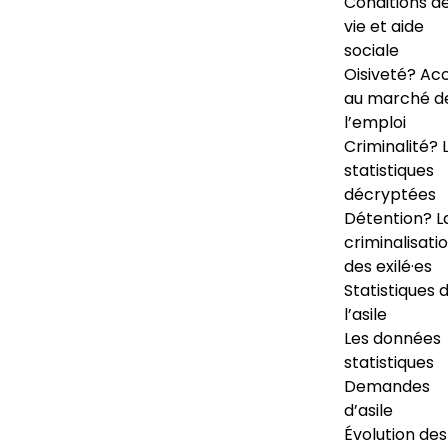
Conditions d
vie et aide
sociale
Oisiveté? Ac
au marché d
l’emploi
Criminalité? 
statistiques
décryptées
Détention? L
criminalisati
des exilé·es
Statistiques 
l’asile
Les données
statistiques
Demandes
d’asile
Évolution des