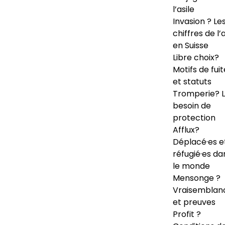
l’asile
Invasion ? Le
chiffres de l’a
en Suisse
Libre choix?
Motifs de fuit
et statuts
Tromperie? 
besoin de
protection
Afflux?
Déplacé·es e
réfugié·es da
le monde
Mensonge ?
Vraisemblan
et preuves
Profit ?