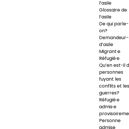
l’asile
Glossaire de
l’asile
De qui parle-
on?
Demandeur-
d’asile
Migrant·e
Réfugié·e
Qu’en est-il 
personnes
fuyant les
conflits et le
guerres?
Réfugié·e
admis·e
provisoireme
Personne
admise