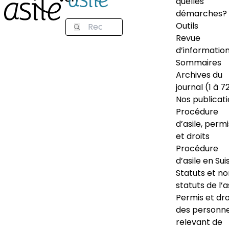
quelles
démarches?
Outils
Revue
d’informatio
Sommaires
Archives du
journal (1 à 7
Nos publicat
Procédure
d’asile, permi
et droits
Procédure
d’asile en Sui
Statuts et n
statuts de l’a
Permis et dro
des personn
relevant de