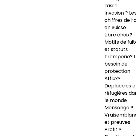
l’asile
Invasion ? Le
chiffres de l’a
en Suisse
Libre choix?
Motifs de fuit
et statuts
Tromperie? 
besoin de
protection
Afflux?
Déplacé·es e
réfugié·es da
le monde
Mensonge ?
Vraisemblan
et preuves
Profit ?