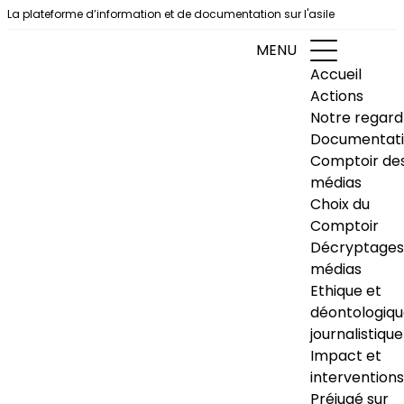
Aller au contenu
La plateforme d’information et de documentation sur l'asile
MENU
Accueil
Actions
Notre regard
Documentat
Comptoir de
médias
Choix du
Comptoir
Décryptages
médias
Ethique et
déontologiq
journalistique
Impact et
interventions
Préjugé sur