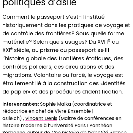
politiques d’asile
Comment le passeport s’est-il institué
historiquement dans les pratiques de voyage et
de contrôle des frontières? Sous quelle forme
e
matérielle? Selon quels usages? Du XVIII
au
e
XXI
siècle, au prisme du passeport se lit
l’histoire globale des frontières étatiques, des
contrôles policiers, des circulations et des
migrations. Volontaire ou forcé, le voyage est
étroitement lié à la construction des «identités
de papier» et des procédures d’identification.
Intervenant·es:
Sophie Malka
(coordinatrice et
rédactrice en chef de Vivre Ensemble |
asile.ch) ,
Vincent Denis
(Maître de conférences en
histoire moderne à l’Université Paris I Panthéon
Sorbonne, auteur de
Une histoire de l’identité. France,