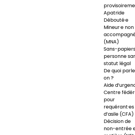
provisoireme
Apatride
Débouté·e
Mineur·e non
accompagné
(MNA)
Sans-papiers
personne sa
statut légal
De quoi parl
on ?
Aide d’urgen
Centre fédér
pour
requérant·es
d’asile (CFA)
Décision de
non-entrée 