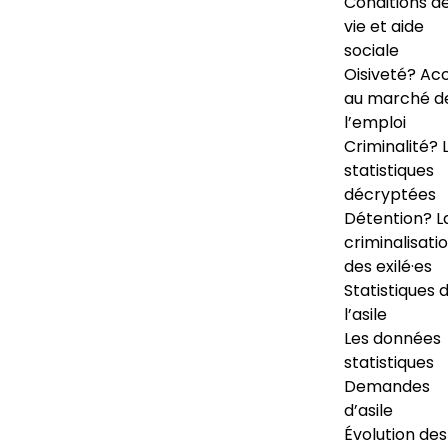
Conditions d
vie et aide
sociale
Oisiveté? Ac
au marché d
l’emploi
Criminalité? 
statistiques
décryptées
Détention? L
criminalisati
des exilé·es
Statistiques 
l’asile
Les données
statistiques
Demandes
d’asile
Évolution des