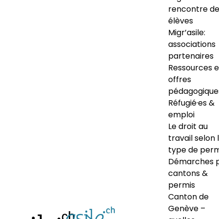
rencontre d
élèves
Migr’asile:
associations
partenaires
Ressources e
offres
pédagogique
Réfugié·es &
emploi
Le droit au
travail selon 
type de perm
Démarches 
cantons &
permis
Canton de
Genève –