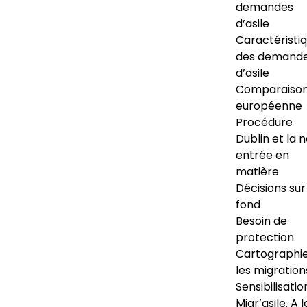
demandes
d’asile
Caractéristi
des demand
d’asile
Comparaiso
européenne
Procédure
Dublin et la 
entrée en
matière
Décisions sur
fond
Besoin de
protection
Cartographi
les migration
Sensibilisatio
Migr’asile. A l