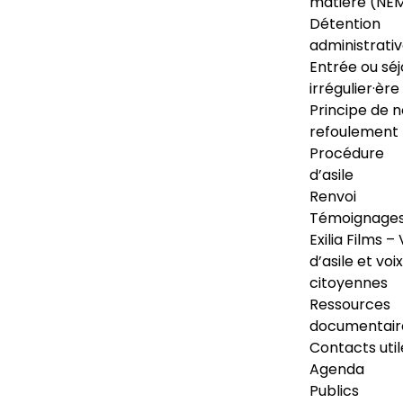
matière (NE
Détention
administrati
Entrée ou séj
irrégulier·ère
Principe de 
refoulement
Procédure
d’asile
Renvoi
Témoignage
Exilia Films – 
d’asile et voix
citoyennes
Ressources
documentair
Contacts util
Agenda
Publics