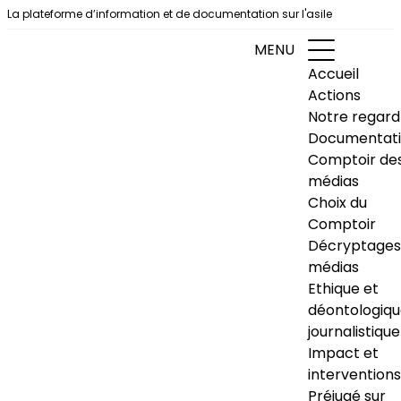
Aller au contenu
La plateforme d’information et de documentation sur l'asile
MENU
Accueil
Actions
Notre regard
Documentat
Comptoir de
médias
Choix du
Comptoir
Décryptages
médias
Ethique et
déontologiq
journalistique
Impact et
interventions
Préjugé sur