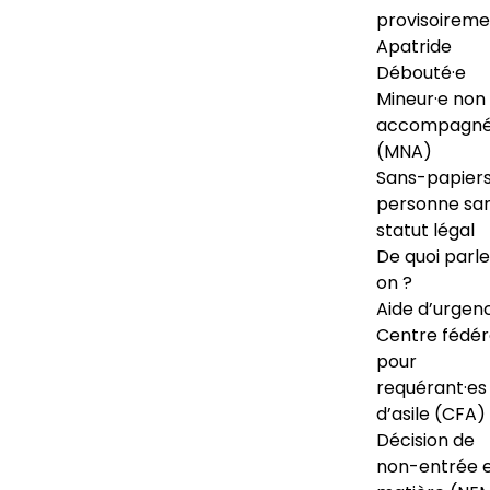
provisoireme
Apatride
Débouté·e
Mineur·e non
accompagné
(MNA)
Sans-papiers
personne sa
statut légal
De quoi parl
on ?
Aide d’urgen
Centre fédér
pour
requérant·es
d’asile (CFA)
Décision de
non-entrée 