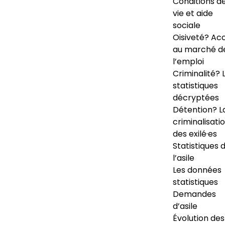
Conditions d
vie et aide
sociale
Oisiveté? Ac
au marché d
l’emploi
Criminalité? 
statistiques
décryptées
Détention? L
criminalisati
des exilé·es
Statistiques 
l’asile
Les données
statistiques
Demandes
d’asile
Évolution des