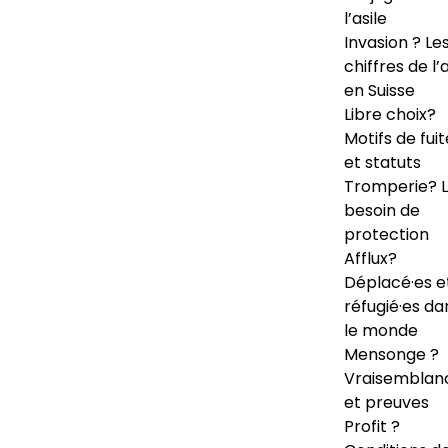
l’asile
Invasion ? Le
chiffres de l’a
en Suisse
Libre choix?
Motifs de fuit
et statuts
Tromperie? 
besoin de
protection
Afflux?
Déplacé·es e
réfugié·es da
le monde
Mensonge ?
Vraisemblan
et preuves
Profit ?