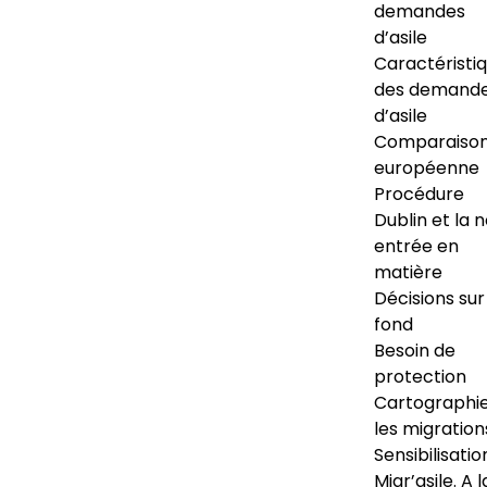
demandes
d’asile
Caractéristi
des demand
d’asile
Comparaiso
européenne
Procédure
Dublin et la 
entrée en
matière
Décisions sur
fond
Besoin de
protection
Cartographi
les migration
Sensibilisatio
Migr’asile. A l