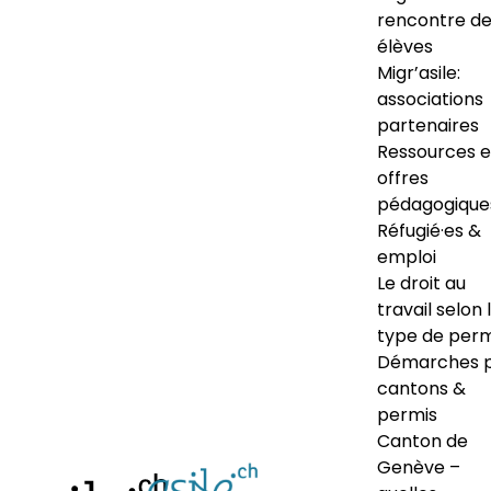
rencontre d
élèves
Migr’asile:
associations
partenaires
Ressources e
offres
pédagogique
Réfugié·es &
emploi
Le droit au
travail selon 
type de perm
Démarches 
cantons &
permis
Canton de
Genève –