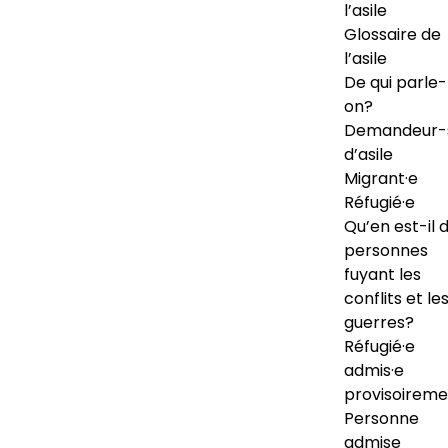
l’asile
Glossaire de
l’asile
De qui parle-
on?
Demandeur-
d’asile
Migrant·e
Réfugié·e
Qu’en est-il 
personnes
fuyant les
conflits et le
guerres?
Réfugié·e
admis·e
provisoireme
Personne
admise