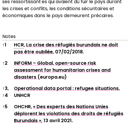
ses ressortissant·es qui avaient dû fuir le pays durant
les crises et conflits, les conditions sécuritaires et
économiques dans le pays demeurent précaires.
Notes
Notes
↑
1
HCR
,
La crise des réfugiés burundais ne doit
pas être oubliée
, 07/02/2018.
↑
2
INFORM – Global, open-source risk
assessment for humanitarian crises and
disasters
(europa.eu)
↑
3,
Operational data portal : refugee situations,
↑
4
UNHCR
↑
5
OHCHR,
« Des experts des Nations Unies
déplorent les violations des droits de réfugiés
Burundais »
, 13 avril 2021.