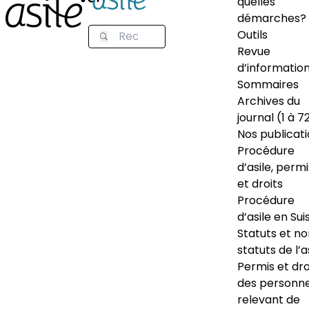
quelles
démarches?
Outils
Revue
d’informatio
Sommaires
Archives du
journal (1 à 7
Nos publicat
Procédure
d’asile, permi
et droits
Procédure
d’asile en Sui
Statuts et n
statuts de l’a
Permis et dro
des personn
relevant de