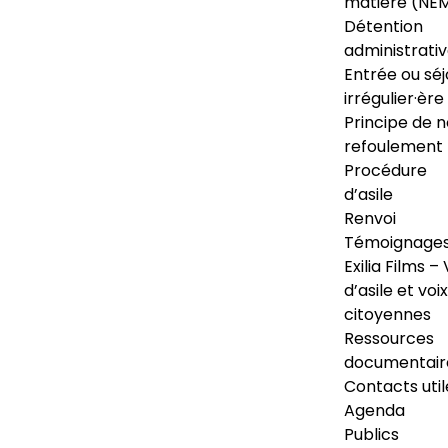
matière (NE
Détention
administrati
Entrée ou séj
irrégulier·ère
Principe de 
refoulement
Procédure
d’asile
Renvoi
Témoignage
Exilia Films – 
d’asile et voix
citoyennes
Ressources
documentair
Contacts util
Agenda
Publics