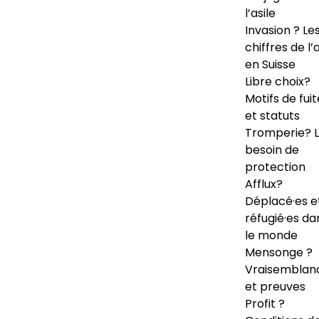
l’asile
Invasion ? Le
chiffres de l’a
en Suisse
Libre choix?
Motifs de fuit
et statuts
Tromperie? 
besoin de
protection
Afflux?
Déplacé·es e
réfugié·es da
le monde
Mensonge ?
Vraisemblan
et preuves
Profit ?