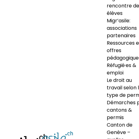
rencontre d
élèves
Migr’asile:
associations
partenaires
Ressources e
offres
pédagogique
Réfugié·es &
emploi
Le droit au
travail selon 
type de perm
Démarches 
cantons &
permis
Canton de
Genève –