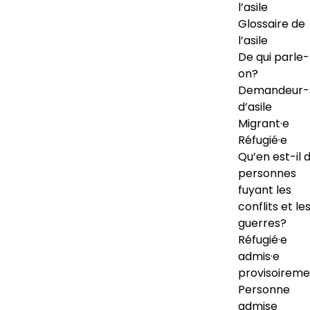
l’asile
Glossaire de
l’asile
De qui parle-
on?
Demandeur-
d’asile
Migrant·e
Réfugié·e
Qu’en est-il 
personnes
fuyant les
conflits et le
guerres?
Réfugié·e
admis·e
provisoireme
Personne
admise