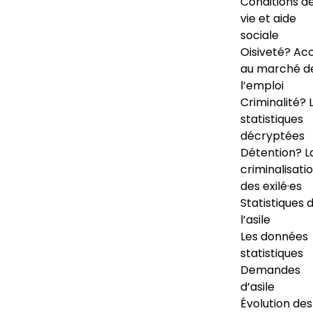
Conditions d
vie et aide
sociale
Oisiveté? Ac
au marché d
l’emploi
Criminalité? 
statistiques
décryptées
Détention? L
criminalisati
des exilé·es
Statistiques 
l’asile
Les données
statistiques
Demandes
d’asile
Évolution des