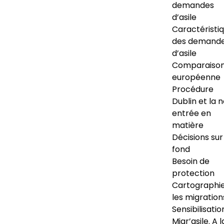
demandes
d’asile
Caractéristi
des demand
d’asile
Comparaiso
européenne
Procédure
Dublin et la 
entrée en
matière
Décisions sur
fond
Besoin de
protection
Cartographi
les migration
Sensibilisatio
Migr’asile. A l