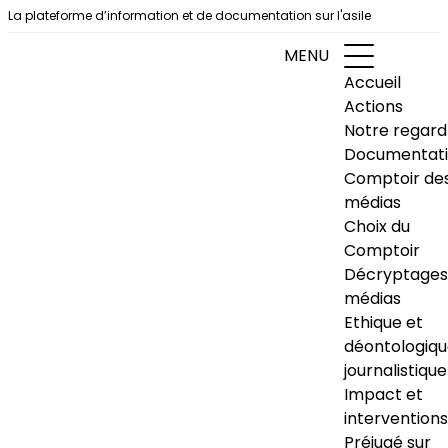
Aller au contenu
La plateforme d’information et de documentation sur l'asile
MENU
Accueil
Actions
Notre regard
Documentat
Comptoir de
médias
Choix du
Comptoir
Décryptages
médias
Ethique et
déontologiq
journalistique
Impact et
interventions
Préjugé sur