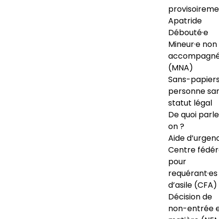
provisoireme
Apatride
Débouté·e
Mineur·e non
accompagné
(MNA)
Sans-papiers
personne sa
statut légal
De quoi parl
on ?
Aide d’urgen
Centre fédér
pour
requérant·es
d’asile (CFA)
Décision de
non-entrée 