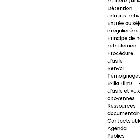
matière (NE
Détention
administrati
Entrée ou séj
irrégulier·ère
Principe de 
refoulement
Procédure
d’asile
Renvoi
Témoignage
Exilia Films – 
d’asile et voix
citoyennes
Ressources
documentair
Contacts util
Agenda
Publics