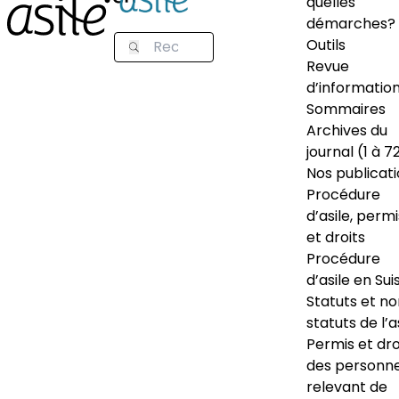
quelles
démarches?
Outils
Revue
d’informatio
Sommaires
Archives du
journal (1 à 7
Nos publicat
Procédure
d’asile, permi
et droits
Procédure
d’asile en Sui
Statuts et n
statuts de l’a
Permis et dro
des personn
relevant de