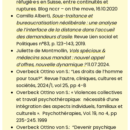
réfugié·e·s en Suisse, entre continuités et
ruptures
. Blog nccr – on the move, 16.10.2020
Camilla Alberti,
Sous-traitance et
bureaucratisation néolibérale : une analyse
de l’interface de la distance dans l’accueil
des demandeurs d’asile
. Revue Lien social et
Politiques n°83, p. 123–143, 2019.
Juliette de Montmollin,
Vols spéciaux &
médecins sous mandat : nouvel appel
d’offres, nouvelle dynamique ?
11.07.2024.
Overbeck Ottino von S.: “Les droits de l’homme
pour tous?”. Revue l’autre, cliniques, cultures et
sociétés, 2024/1, vol 25, pp 4-8
Overbeck Ottino von S.: « Violences collectives
et travail psychothérapique: nécessité d’une
intégration des aspects individuels, familiaux et
culturels ». Psychothérapies, Vol. 19, no 4, pp
235-245. 1999
Overbeck Ottino von S.: “Devenir psychique