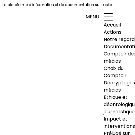
Aller au contenu
La plateforme d’information et de documentation sur l'asile
MENU
Accueil
Actions
Notre regard
Documentat
Comptoir de
médias
Choix du
Comptoir
Décryptages
médias
Ethique et
déontologiq
journalistique
Impact et
interventions
Préjugé sur