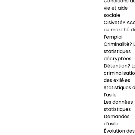
Conditions d
vie et aide
sociale
Oisiveté? Ac
au marché d
l’emploi
Criminalité? 
statistiques
décryptées
Détention? L
criminalisati
des exilé·es
Statistiques 
l’asile
Les données
statistiques
Demandes
d’asile
Évolution des