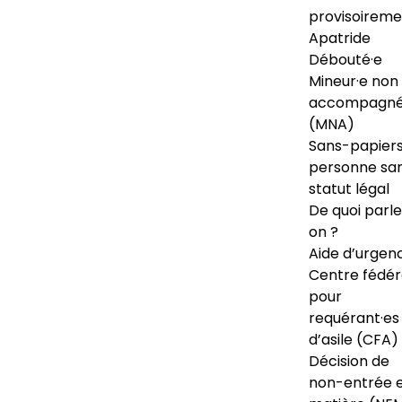
provisoireme
Apatride
Débouté·e
Mineur·e non
accompagné
(MNA)
Sans-papiers
personne sa
statut légal
De quoi parl
on ?
Aide d’urgen
Centre fédér
pour
requérant·es
d’asile (CFA)
Décision de
non-entrée 