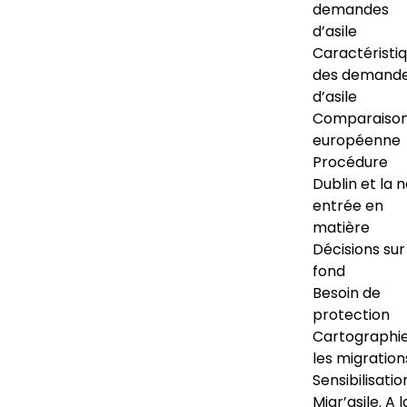
demandes
d’asile
Caractéristi
des demand
d’asile
Comparaiso
européenne
Procédure
Dublin et la 
entrée en
matière
Décisions sur
fond
Besoin de
protection
Cartographi
les migration
Sensibilisatio
Migr’asile. A l