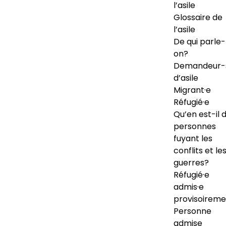
l’asile
Glossaire de
l’asile
De qui parle-
on?
Demandeur-
d’asile
Migrant·e
Réfugié·e
Qu’en est-il 
personnes
fuyant les
conflits et le
guerres?
Réfugié·e
admis·e
provisoireme
Personne
admise