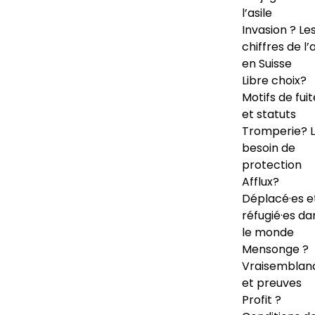
l’asile
Invasion ? Le
chiffres de l’a
en Suisse
Libre choix?
Motifs de fuit
et statuts
Tromperie? 
besoin de
protection
Afflux?
Déplacé·es e
réfugié·es da
le monde
Mensonge ?
Vraisemblan
et preuves
Profit ?