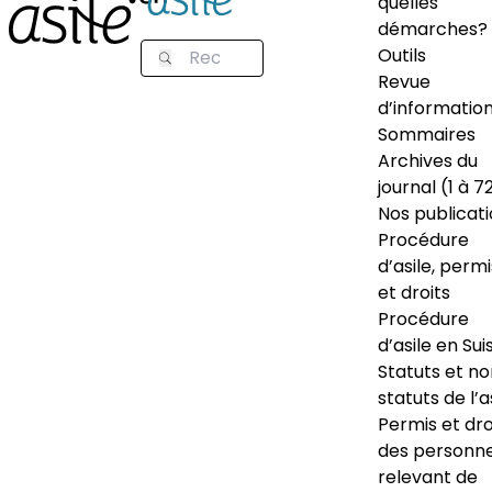
quelles
démarches?
Outils
Revue
d’informatio
Sommaires
Archives du
journal (1 à 7
Nos publicat
Procédure
d’asile, permi
et droits
Procédure
d’asile en Sui
Statuts et n
statuts de l’a
Permis et dro
des personn
relevant de