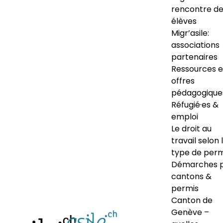
rencontre d
élèves
Migr’asile:
associations
partenaires
Ressources e
offres
pédagogique
Réfugié·es &
emploi
Le droit au
travail selon 
type de perm
Démarches 
cantons &
permis
Canton de
Genève –