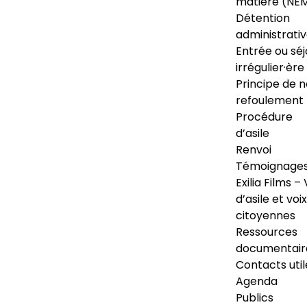
matière (NE
Détention
administrati
Entrée ou séj
irrégulier·ère
Principe de 
refoulement
Procédure
d’asile
Renvoi
Témoignage
Exilia Films – 
d’asile et voix
citoyennes
Ressources
documentair
Contacts util
Agenda
Publics