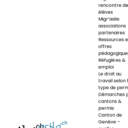
rencontre d
élèves
Migr’asile:
associations
partenaires
Ressources e
offres
pédagogique
Réfugié·es &
emploi
Le droit au
travail selon 
type de perm
Démarches 
cantons &
permis
Canton de
Genève –