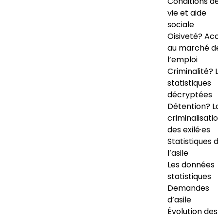
Conditions d
vie et aide
sociale
Oisiveté? Ac
au marché d
l’emploi
Criminalité? 
statistiques
décryptées
Détention? L
criminalisati
des exilé·es
Statistiques 
l’asile
Les données
statistiques
Demandes
d’asile
Évolution des