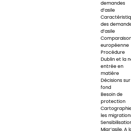
demandes
d’asile
Caractéristi
des demand
d’asile
Comparaiso
européenne
Procédure
Dublin et la 
entrée en
matière
Décisions sur
fond
Besoin de
protection
Cartographi
les migration
Sensibilisatio
Migr’asile. A l