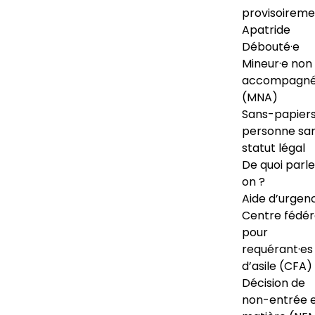
provisoireme
Apatride
Débouté·e
Mineur·e non
accompagné
(MNA)
Sans-papiers
personne sa
statut légal
De quoi parl
on ?
Aide d’urgen
Centre fédér
pour
requérant·es
d’asile (CFA)
Décision de
non-entrée 