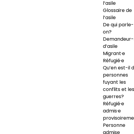
l’asile
Glossaire de
l’asile
De qui parle-
on?
Demandeur-
d’asile
Migrant·e
Réfugié·e
Qu’en est-il 
personnes
fuyant les
conflits et le
guerres?
Réfugié·e
admis·e
provisoireme
Personne
admise