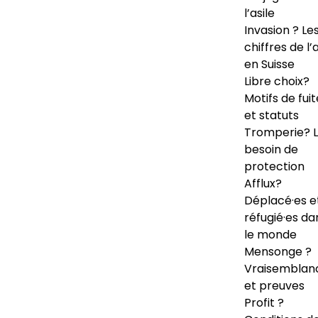
l’asile
Invasion ? Le
chiffres de l’a
en Suisse
Libre choix?
Motifs de fuit
et statuts
Tromperie? 
besoin de
protection
Afflux?
Déplacé·es e
réfugié·es da
le monde
Mensonge ?
Vraisemblan
et preuves
Profit ?