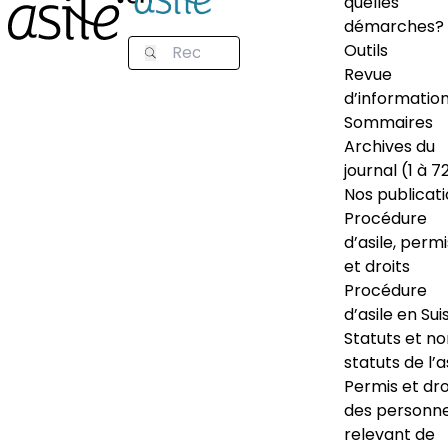
quelles
démarches?
Outils
Revue
d’informatio
Sommaires
Archives du
journal (1 à 7
Nos publicat
Procédure
d’asile, permi
et droits
Procédure
d’asile en Sui
Statuts et n
statuts de l’a
Permis et dro
des personn
relevant de