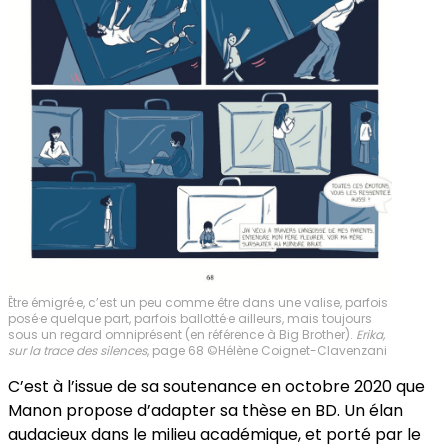
Être émigré·e, c’est un peu comme être dans une valise, parfois
posé·e quelque part, parfois ballotté·e ailleurs, mais toujours
sous un regard omniprésent (en référence à Big Brother).
Erika,
sur la trace des silences
, page 68 ©Hélène Coignet-Clavenzani
C’est à l’issue de sa soutenance en octobre 2020 que
Manon propose d’adapter sa thèse en BD. Un élan
audacieux dans le milieu académique, et porté par le