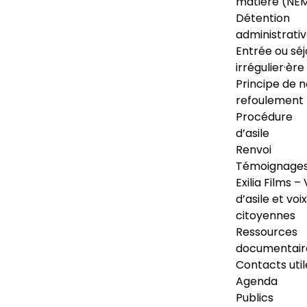
matière (NE
Détention
administrati
Entrée ou séj
irrégulier·ère
Principe de 
refoulement
Procédure
d’asile
Renvoi
Témoignage
Exilia Films – 
d’asile et voix
citoyennes
Ressources
documentair
Contacts util
Agenda
Publics