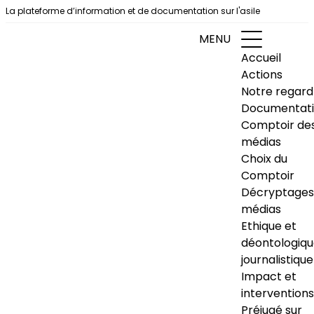
Aller au contenu
La plateforme d’information et de documentation sur l'asile
MENU
Accueil
Actions
Notre regard
Documentat
Comptoir de
médias
Choix du
Comptoir
Décryptages
médias
Ethique et
déontologiq
journalistique
Impact et
interventions
Préjugé sur