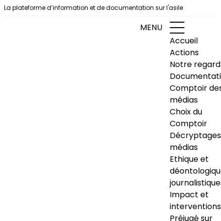
Aller au contenu
La plateforme d’information et de documentation sur l'asile
MENU
Accueil
Actions
Notre regard
Documentat
Comptoir de
médias
Choix du
Comptoir
Décryptages
médias
Ethique et
déontologiq
journalistique
Impact et
interventions
Préjugé sur