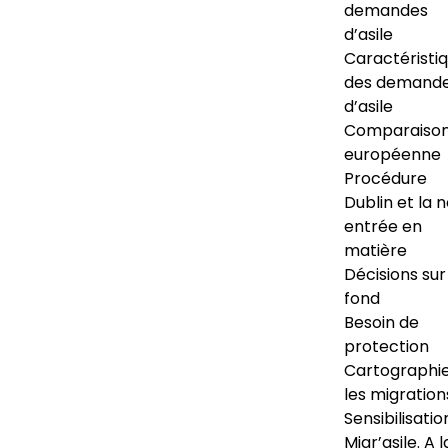
demandes
d’asile
Caractéristi
des demand
d’asile
Comparaiso
européenne
Procédure
Dublin et la 
entrée en
matière
Décisions sur
fond
Besoin de
protection
Cartographi
les migration
Sensibilisatio
Migr’asile. A l