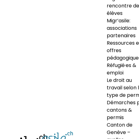
rencontre d
élèves
Migr’asile:
associations
partenaires
Ressources e
offres
pédagogique
Réfugié·es &
emploi
Le droit au
travail selon 
type de perm
Démarches 
cantons &
permis
Canton de
Genève –