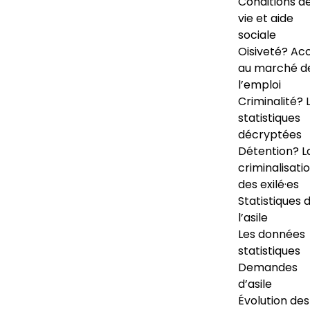
Conditions d
vie et aide
sociale
Oisiveté? Ac
au marché d
l’emploi
Criminalité? 
statistiques
décryptées
Détention? L
criminalisati
des exilé·es
Statistiques 
l’asile
Les données
statistiques
Demandes
d’asile
Évolution des