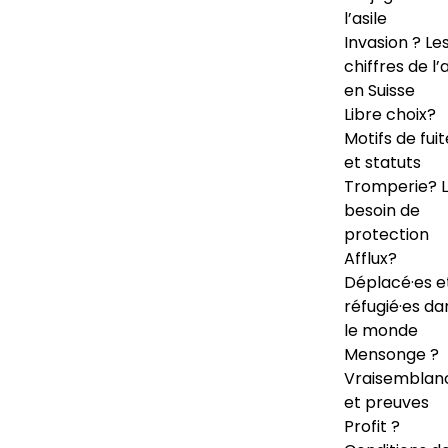
l’asile
Invasion ? Le
chiffres de l’a
en Suisse
Libre choix?
Motifs de fuit
et statuts
Tromperie? 
besoin de
protection
Afflux?
Déplacé·es e
réfugié·es da
le monde
Mensonge ?
Vraisemblan
et preuves
Profit ?