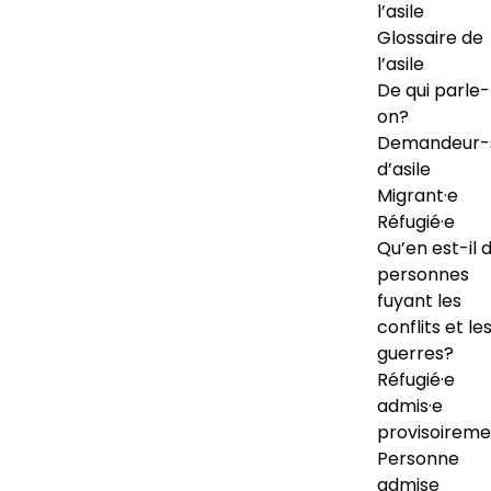
l’asile
Glossaire de
l’asile
De qui parle-
on?
Demandeur-
d’asile
Migrant·e
Réfugié·e
Qu’en est-il 
personnes
fuyant les
conflits et le
guerres?
Réfugié·e
admis·e
provisoireme
Personne
admise