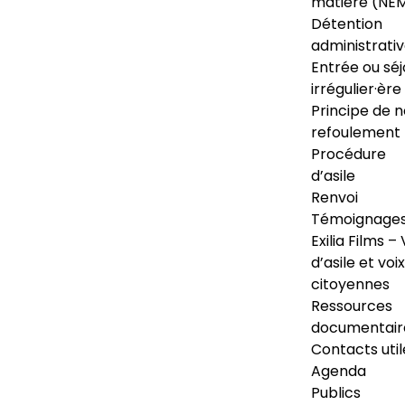
matière (NE
Détention
administrati
Entrée ou séj
irrégulier·ère
Principe de 
refoulement
Procédure
d’asile
Renvoi
Témoignage
Exilia Films – 
d’asile et voix
citoyennes
Ressources
documentair
Contacts util
Agenda
Publics