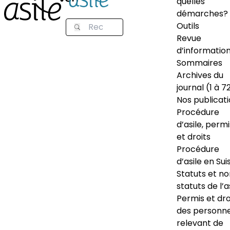
quelles
démarches?
Outils
Revue
d’informatio
Sommaires
Archives du
journal (1 à 7
Nos publicat
Procédure
d’asile, permi
et droits
Procédure
d’asile en Sui
Statuts et n
statuts de l’a
Permis et dro
des personn
relevant de