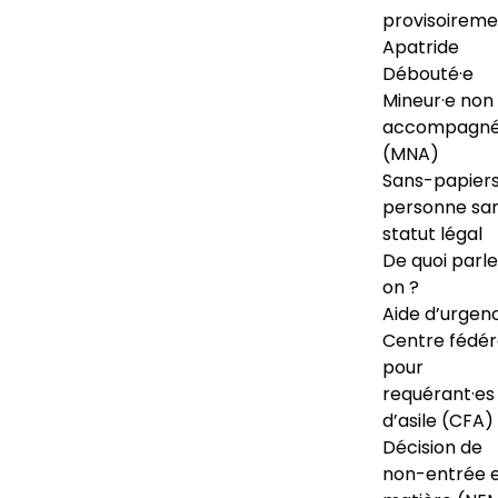
provisoireme
Apatride
Débouté·e
Mineur·e non
accompagné
(MNA)
Sans-papiers
personne sa
statut légal
De quoi parl
on ?
Aide d’urgen
Centre fédér
pour
requérant·es
d’asile (CFA)
Décision de
non-entrée 