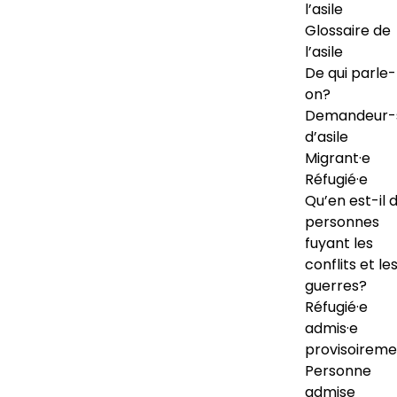
l’asile
Glossaire de
l’asile
De qui parle-
on?
Demandeur-
d’asile
Migrant·e
Réfugié·e
Qu’en est-il 
personnes
fuyant les
conflits et le
guerres?
Réfugié·e
admis·e
provisoireme
Personne
admise