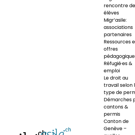
rencontre d
élèves
Migr’asile:
associations
partenaires
Ressources e
offres
pédagogique
Réfugié·es &
emploi
Le droit au
travail selon 
type de perm
Démarches 
cantons &
permis
Canton de
Genève –