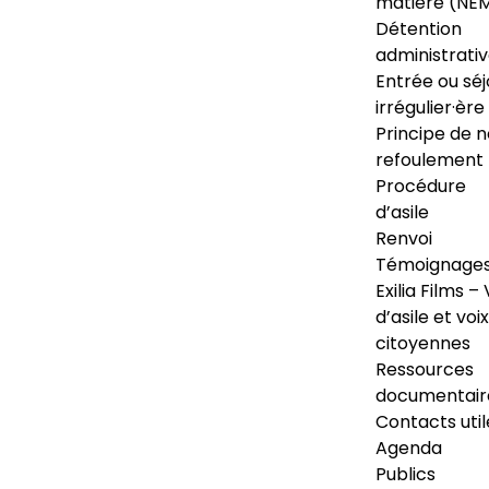
matière (NE
Détention
administrati
Entrée ou séj
irrégulier·ère
Principe de 
refoulement
Procédure
d’asile
Renvoi
Témoignage
Exilia Films – 
d’asile et voix
citoyennes
Ressources
documentair
Contacts util
Agenda
Publics