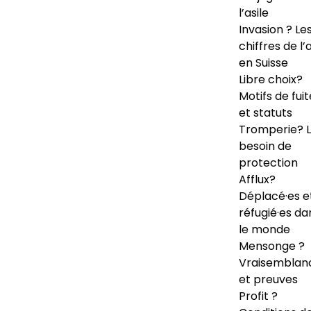
l’asile
Invasion ? Le
chiffres de l’a
en Suisse
Libre choix?
Motifs de fuit
et statuts
Tromperie? 
besoin de
protection
Afflux?
Déplacé·es e
réfugié·es da
le monde
Mensonge ?
Vraisemblan
et preuves
Profit ?