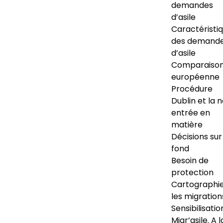
demandes
d’asile
Caractéristi
des demand
d’asile
Comparaiso
européenne
Procédure
Dublin et la 
entrée en
matière
Décisions sur
fond
Besoin de
protection
Cartographi
les migration
Sensibilisatio
Migr’asile. A l