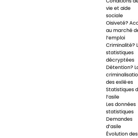
Conditions d
vie et aide
sociale
Oisiveté? Ac
au marché d
l’emploi
Criminalité? 
statistiques
décryptées
Détention? L
criminalisati
des exilé·es
Statistiques 
l’asile
Les données
statistiques
Demandes
d’asile
Évolution des