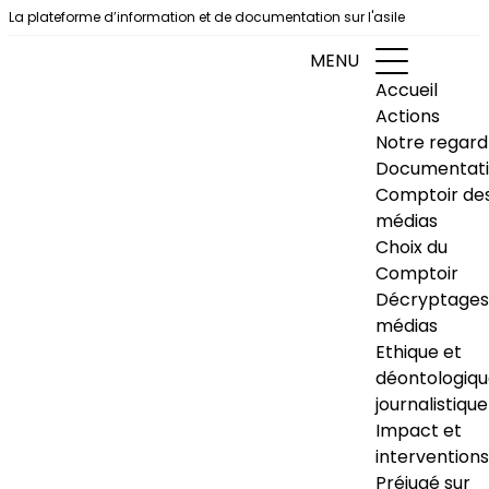
Aller au contenu
La plateforme d’information et de documentation sur l'asile
MENU
Accueil
Actions
Notre regard
Documentat
Comptoir de
médias
Choix du
Comptoir
Décryptages
médias
Ethique et
déontologiq
journalistique
Impact et
interventions
Préjugé sur