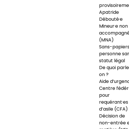
provisoireme
Apatride
Débouté·e
Mineur·e non
accompagné
(MNA)
Sans-papiers
personne sa
statut légal
De quoi parl
on ?
Aide d’urgen
Centre fédér
pour
requérant·es
d’asile (CFA)
Décision de
non-entrée 