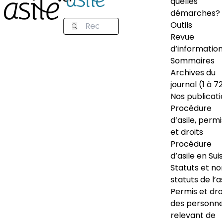
quelles
démarches?
Outils
Revue
d’informatio
Sommaires
Archives du
journal (1 à 7
Nos publicat
Procédure
d’asile, permi
et droits
Procédure
d’asile en Sui
Statuts et n
statuts de l’a
Permis et dro
des personn
relevant de