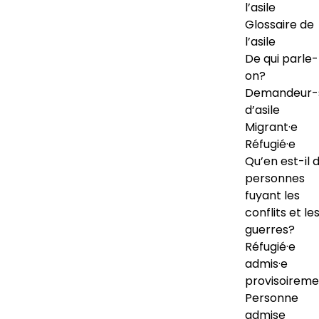
l’asile
Glossaire de
l’asile
De qui parle-
on?
Demandeur-
d’asile
Migrant·e
Réfugié·e
Qu’en est-il 
personnes
fuyant les
conflits et le
guerres?
Réfugié·e
admis·e
provisoireme
Personne
admise