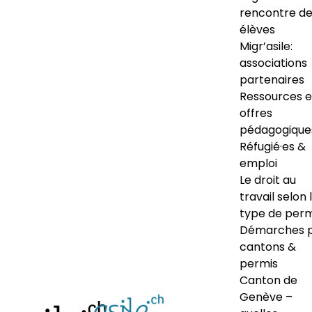
rencontre d
élèves
Migr’asile:
associations
partenaires
Ressources e
offres
pédagogique
Réfugié·es &
emploi
Le droit au
travail selon 
type de perm
Démarches 
cantons &
permis
Canton de
Genève –