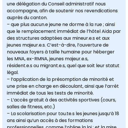
une délégation du Conseil administratif nous
accompagne, afin de soutenir nos revendications
auprès du canton.
– que plus aucun.e jeune ne dorme à la rue ; ainsi
que le remplacement immédiat de l’hôtel Aïda par
des structures adaptées aux mineur.e.s et aux
jeunes majeur.e.s. C’est-à-dire, l’ouverture de
nouveaux foyers à taille humaine pour héberger
les MNA, ex-RMNA, jeunes majeur.e.s,
résident.e.s ou migrant.e.s, quel que soit leur statut
légal.
– l’application de la présomption de minorité et
une prise en charge en découlant, ainsi que l’arrêt
immédiat de tous les tests de minorité.
– L’accès gratuit à des activités sportives (cours,
salles de fitness, etc.)
– La scolarisation pour tou.te.s les jeunes jusqu’à 18
ans ainsi qu’un accès à des formations
professionnelles, comme l’oblige la loi ; et la mise