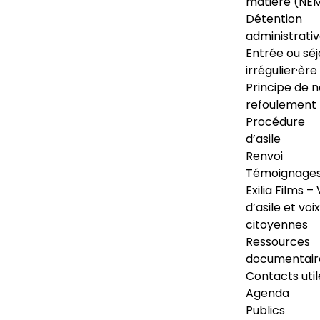
matière (NE
Détention
administrati
Entrée ou séj
irrégulier·ère
Principe de 
refoulement
Procédure
d’asile
Renvoi
Témoignage
Exilia Films – 
d’asile et voix
citoyennes
Ressources
documentair
Contacts util
Agenda
Publics