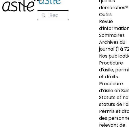
quelles
démarches?
Outils
Revue
d’informatio
Sommaires
Archives du
journal (1 à 7
Nos publicat
Procédure
d’asile, permi
et droits
Procédure
d’asile en Sui
Statuts et n
statuts de l’a
Permis et dro
des personn
relevant de