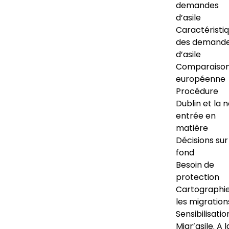
demandes
d’asile
Caractéristi
des demand
d’asile
Comparaiso
européenne
Procédure
Dublin et la 
entrée en
matière
Décisions sur
fond
Besoin de
protection
Cartographi
les migration
Sensibilisatio
Migr’asile. A l