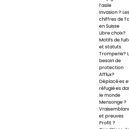
l’asile
Invasion ? Le
chiffres de l’a
en Suisse
Libre choix?
Motifs de fuit
et statuts
Tromperie? 
besoin de
protection
Afflux?
Déplacé·es e
réfugié·es da
le monde
Mensonge ?
Vraisemblan
et preuves
Profit ?