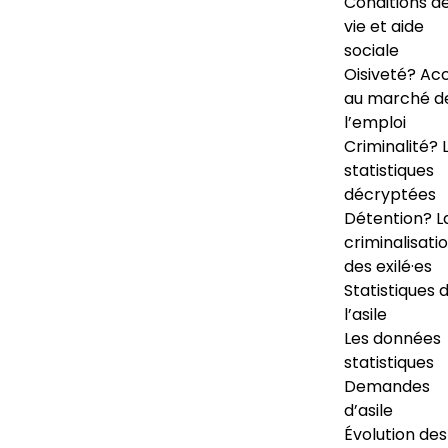
Conditions d
vie et aide
sociale
Oisiveté? Ac
au marché d
l’emploi
Criminalité? 
statistiques
décryptées
Détention? L
criminalisati
des exilé·es
Statistiques 
l’asile
Les données
statistiques
Demandes
d’asile
Évolution des