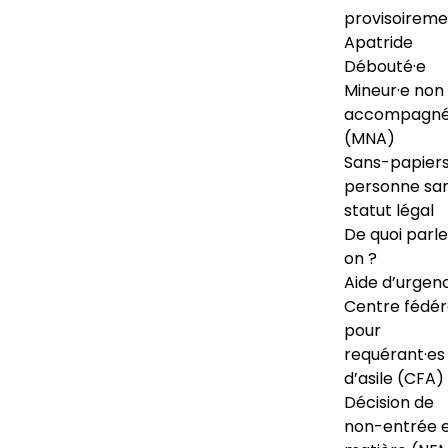
provisoireme
Apatride
Débouté·e
Mineur·e non
accompagné
(MNA)
Sans-papiers
personne sa
statut légal
De quoi parl
on ?
Aide d’urgen
Centre fédér
pour
requérant·es
d’asile (CFA)
Décision de
non-entrée 