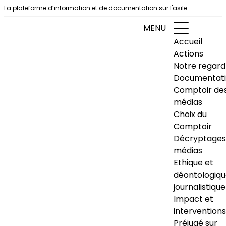
Aller au contenu
La plateforme d’information et de documentation sur l'asile
MENU
Accueil
Actions
Notre regard
Documentat
Comptoir de
médias
Choix du
Comptoir
Décryptages
médias
Ethique et
déontologiq
journalistique
Impact et
interventions
Préjugé sur