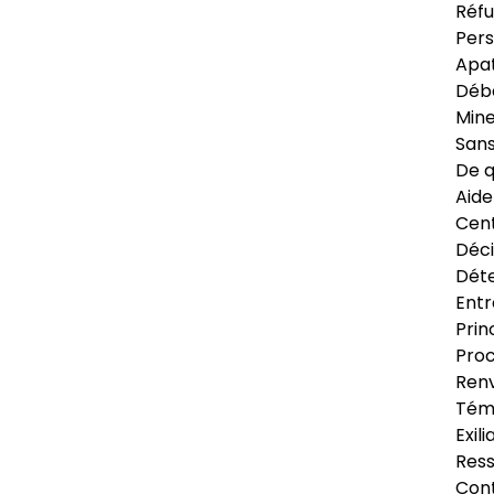
Réfu
Pers
Apat
Déb
Min
Sans
De q
Aide
Cent
Déci
Déte
Entr
Prin
Proc
Renv
Tém
Exil
Res
Cont