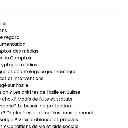
eil
ons
e regard
umentation
ptoir des médias
x du Comptoir
ryptages médias
que et déontologique journalistique
ct et interventions
ugé sur l’asile
sion ? Les chiffres de l’asile en Suisse
e choix? Motifs de fuite et statuts
perie? Le besoin de protection
ux? Déplacé·es et réfugié·es dans le monde
songe ? Vraisemblance et preuves
it ? Conditions de vie et aide sociale