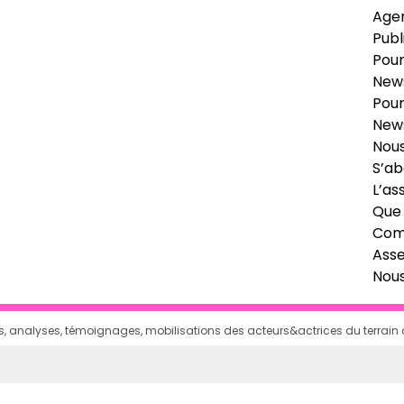
Age
Publ
Pour
News
Pour
News
Nous
S’ab
L’as
Que 
Comi
Ass
Nou
ages, analyses, témoignages, mobilisations des acteurs&actrices du terrai