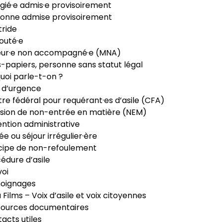
gié·e admis·e provisoirement
onne admise provisoirement
ride
outé·e
eur·e non accompagné·e (MNA)
-papiers, personne sans statut légal
uoi parle-t-on ?
 d’urgence
re fédéral pour requérant·es d’asile (CFA)
sion de non-entrée en matière (NEM)
ntion administrative
ée ou séjour irrégulier·ère
cipe de non-refoulement
édure d’asile
oi
oignages
ia Films – Voix d’asile et voix citoyennes
sources documentaires
acts utiles