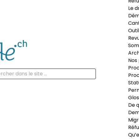
Réfu
Le d
Dém
Can
Outi
Revu
Som
Arch
Nos 
Proc
Proc
Stat
Perm
Glos
De q
Dema
Migr
Réfu
Qu’e