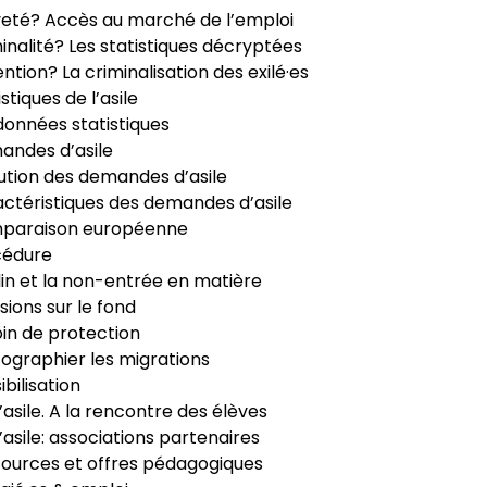
veté? Accès au marché de l’emploi
inalité? Les statistiques décryptées
ntion? La criminalisation des exilé·es
istiques de l’asile
données statistiques
ndes d’asile
ution des demandes d’asile
ctéristiques des demandes d’asile
paraison européenne
cédure
in et la non-entrée en matière
sions sur le fond
in de protection
ographier les migrations
ibilisation
’asile. A la rencontre des élèves
’asile: associations partenaires
ources et offres pédagogiques