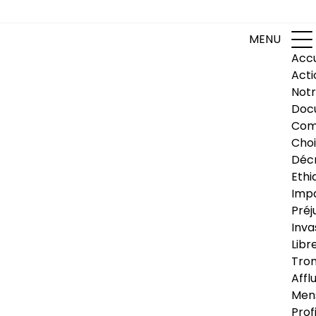
MENU
Accu
Acti
Notr
Doc
Com
Choi
Déc
Ethi
Impa
Préj
Inva
Libr
Trom
Affl
Men
Prof