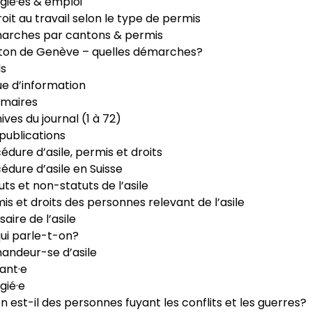
gié·es & emploi
roit au travail selon le type de permis
arches par cantons & permis
ton de Genève – quelles démarches?
ls
e d’information
maires
ives du journal (1 à 72)
publications
édure d’asile, permis et droits
édure d’asile en Suisse
uts et non-statuts de l’asile
is et droits des personnes relevant de l’asile
saire de l’asile
ui parle-t-on?
ndeur-se d’asile
ant·e
gié·e
n est-il des personnes fuyant les conflits et les guerres?