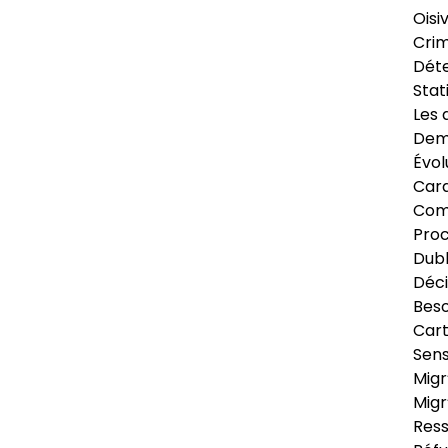
Oisi
Crim
Déte
Stat
Les 
Dema
Évol
Cara
Com
Pro
Dubl
Déci
Beso
Cart
Sens
Migr
Migr
Ress