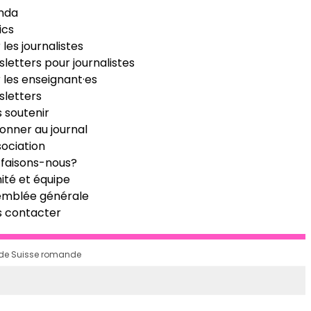
nda
ics
 les journalistes
letters pour journalistes
 les enseignant·es
letters
 soutenir
onner au journal
sociation
faisons-nous?
té et équipe
emblée générale
s contacter
n de Suisse romande