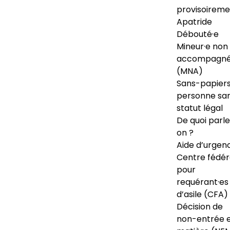
provisoireme
Apatride
Débouté·e
Mineur·e non
accompagné
(MNA)
Sans-papiers
personne sa
statut légal
De quoi parl
on ?
Aide d’urgen
Centre fédér
pour
requérant·es
d’asile (CFA)
Décision de
non-entrée 