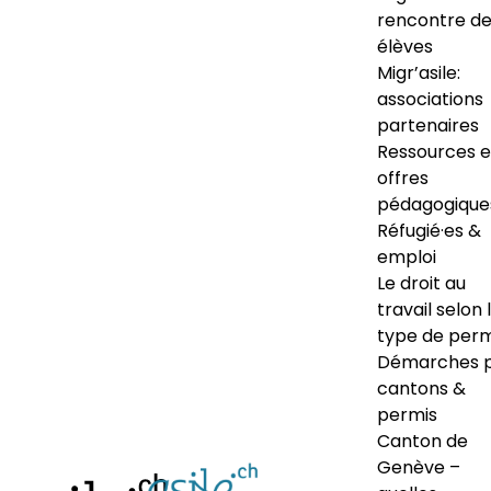
rencontre d
élèves
Migr’asile:
associations
partenaires
Ressources e
offres
pédagogique
Réfugié·es &
emploi
Le droit au
travail selon 
type de perm
Démarches 
cantons &
permis
Canton de
Genève –