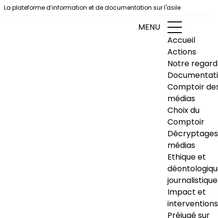
Aller au contenu
La plateforme d’information et de documentation sur l'asile
MENU
Accueil
Actions
Notre regard
Documentat
Comptoir de
médias
Choix du
Comptoir
Décryptages
médias
Ethique et
déontologiq
journalistique
Impact et
interventions
Préjugé sur