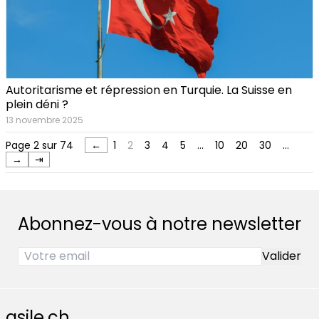
Autoritarisme et répression en Turquie. La Suisse en
plein déni ?
13 novembre 2025
Page 2 sur 74
←
1
2
3
4
5
…
10
20
30
…
→
⇥
Abonnez-vous à notre newsletter
asile.ch