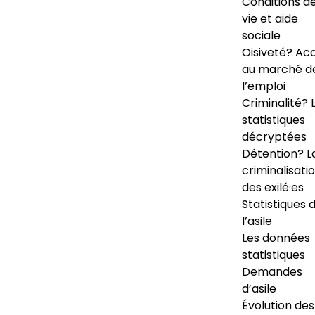
Conditions d
vie et aide
sociale
Oisiveté? Ac
au marché d
l’emploi
Criminalité? 
statistiques
décryptées
Détention? L
criminalisati
des exilé·es
Statistiques 
l’asile
Les données
statistiques
Demandes
d’asile
Évolution des