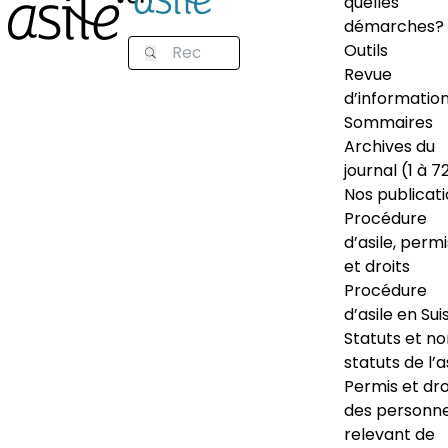
quelles
démarches?
Outils
Revue
d’informatio
Sommaires
Archives du
journal (1 à 7
Nos publicat
Procédure
d’asile, permi
et droits
Procédure
d’asile en Sui
Statuts et n
statuts de l’a
Permis et dro
des personn
relevant de