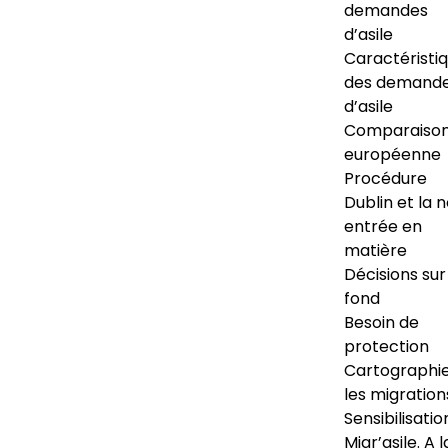
demandes
d’asile
Caractéristi
des demand
d’asile
Comparaiso
européenne
Procédure
Dublin et la 
entrée en
matière
Décisions sur
fond
Besoin de
protection
Cartographi
les migration
Sensibilisatio
Migr’asile. A l