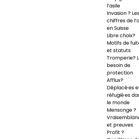
l’asile
Invasion ? Le
chiffres de l’a
en Suisse
Libre choix?
Motifs de fuit
et statuts
Tromperie? 
besoin de
protection
Afflux?
Déplacé·es e
réfugié·es da
le monde
Mensonge ?
Vraisemblan
et preuves
Profit ?