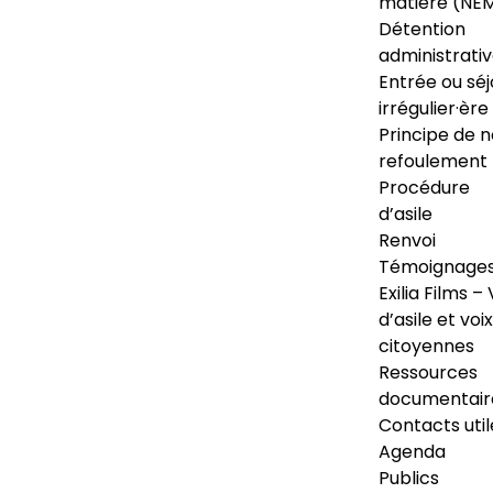
matière (NE
Détention
administrati
Entrée ou séj
irrégulier·ère
Principe de 
refoulement
Procédure
d’asile
Renvoi
Témoignage
Exilia Films – 
d’asile et voix
citoyennes
Ressources
documentair
Contacts util
Agenda
Publics