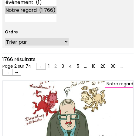
Ordre
1766 résultats
Page 2 sur 74
←
1
2
3
4
5
…
10
20
30
…
→
⇥
Notre regard