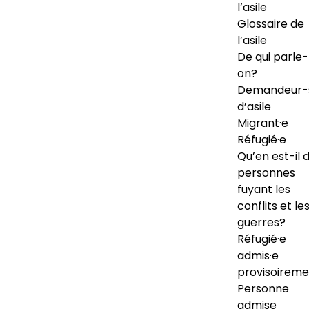
l’asile
Glossaire de
l’asile
De qui parle-
on?
Demandeur-
d’asile
Migrant·e
Réfugié·e
Qu’en est-il 
personnes
fuyant les
conflits et le
guerres?
Réfugié·e
admis·e
provisoireme
Personne
admise