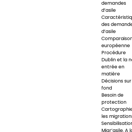
demandes
d’asile
Caractéristi
des demand
d’asile
Comparaiso
européenne
Procédure
Dublin et la 
entrée en
matière
Décisions sur
fond
Besoin de
protection
Cartographi
les migration
Sensibilisatio
Migr’asile. A l