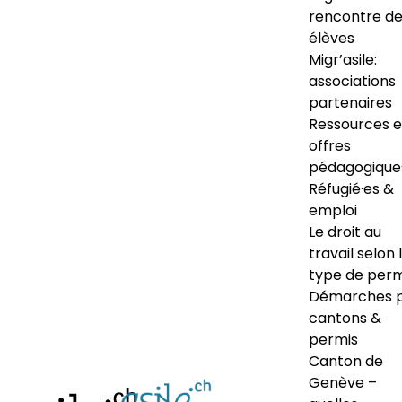
rencontre d
élèves
Migr’asile:
associations
partenaires
Ressources e
offres
pédagogique
Réfugié·es &
emploi
Le droit au
travail selon 
type de perm
Démarches 
cantons &
permis
Canton de
Genève –