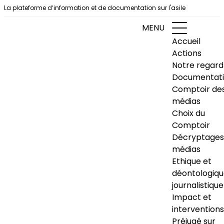
Aller au contenu
La plateforme d’information et de documentation sur l'asile
MENU
Accueil
Actions
Notre regard
Documentat
Comptoir de
médias
Choix du
Comptoir
Décryptages
médias
Ethique et
déontologiq
journalistique
Impact et
interventions
Préjugé sur