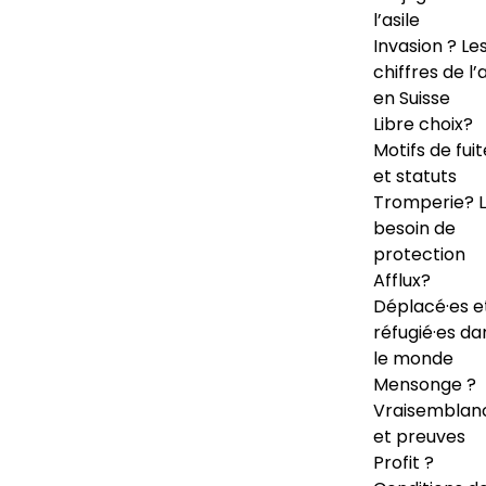
l’asile
Invasion ? Le
chiffres de l’a
en Suisse
Libre choix?
Motifs de fuit
et statuts
Tromperie? 
besoin de
protection
Afflux?
Déplacé·es e
réfugié·es da
le monde
Mensonge ?
Vraisemblan
et preuves
Profit ?