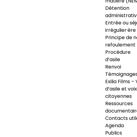
matière (NE
Détention
administrati
Entrée ou séj
irrégulier·ère
Principe de 
refoulement
Procédure
d’asile
Renvoi
Témoignage
Exilia Films – 
d’asile et voix
citoyennes
Ressources
documentair
Contacts util
Agenda
Publics