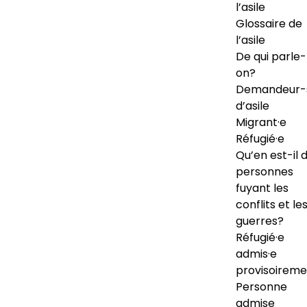
l’asile
Glossaire de
l’asile
De qui parle-
on?
Demandeur-
d’asile
Migrant·e
Réfugié·e
Qu’en est-il 
personnes
fuyant les
conflits et le
guerres?
Réfugié·e
admis·e
provisoireme
Personne
admise