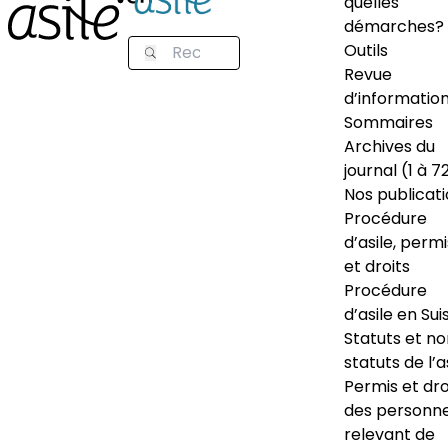
quelles
démarches?
Outils
Revue
d’informatio
Sommaires
Archives du
journal (1 à 7
Nos publicat
Procédure
d’asile, permi
et droits
Procédure
d’asile en Sui
Statuts et n
statuts de l’a
Permis et dro
des personn
relevant de