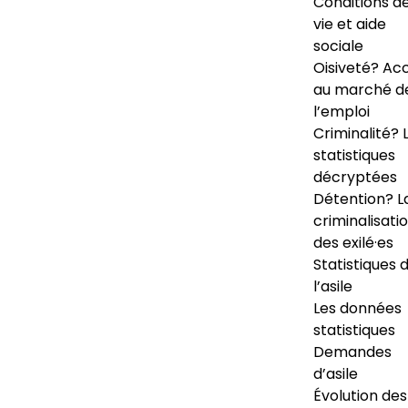
Conditions d
vie et aide
sociale
Oisiveté? Ac
au marché d
l’emploi
Criminalité? 
statistiques
décryptées
Détention? L
criminalisati
des exilé·es
Statistiques 
l’asile
Les données
statistiques
Demandes
d’asile
Évolution des