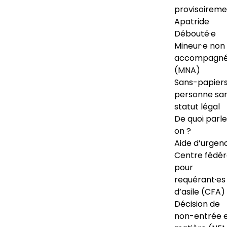
provisoireme
Apatride
Débouté·e
Mineur·e non
accompagné
(MNA)
Sans-papiers
personne sa
statut légal
De quoi parl
on ?
Aide d’urgen
Centre fédér
pour
requérant·es
d’asile (CFA)
Décision de
non-entrée 