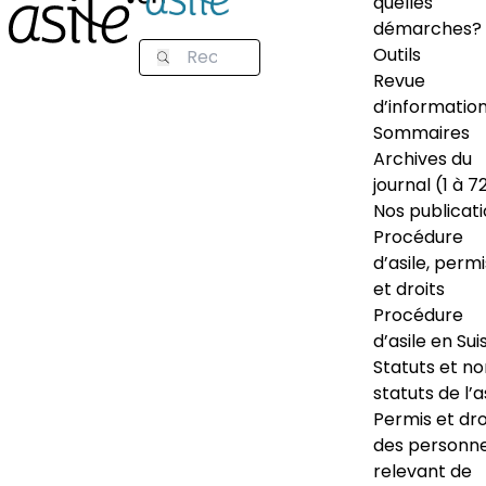
quelles
démarches?
Outils
Revue
d’informatio
Sommaires
Archives du
journal (1 à 7
Nos publicat
Procédure
d’asile, permi
et droits
Procédure
d’asile en Sui
Statuts et n
statuts de l’a
Permis et dro
des personn
relevant de