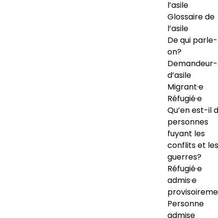
l’asile
Glossaire de
l’asile
De qui parle-
on?
Demandeur-
d’asile
Migrant·e
Réfugié·e
Qu’en est-il 
personnes
fuyant les
conflits et le
guerres?
Réfugié·e
admis·e
provisoireme
Personne
admise