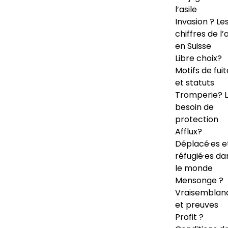
l’asile
Invasion ? Le
chiffres de l’a
en Suisse
Libre choix?
Motifs de fuit
et statuts
Tromperie? 
besoin de
protection
Afflux?
Déplacé·es e
réfugié·es da
le monde
Mensonge ?
Vraisemblan
et preuves
Profit ?