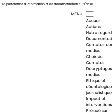
Aller au contenu
La plateforme d’information et de documentation sur l'asile
MENU
Accueil
Actions
Notre regard
Documentat
Comptoir de
médias
Choix du
Comptoir
Décryptages
médias
Ethique et
déontologiq
journalistique
Impact et
interventions
Préjugé sur