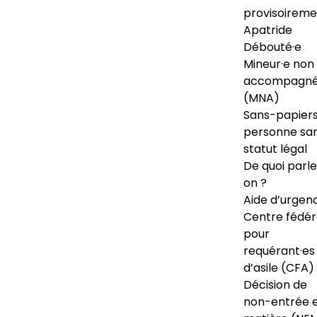
provisoireme
Apatride
Débouté·e
Mineur·e non
accompagné
(MNA)
Sans-papiers
personne sa
statut légal
De quoi parl
on ?
Aide d’urgen
Centre fédér
pour
requérant·es
d’asile (CFA)
Décision de
non-entrée 