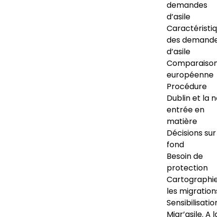
demandes
d’asile
Caractéristi
des demand
d’asile
Comparaiso
européenne
Procédure
Dublin et la 
entrée en
matière
Décisions sur
fond
Besoin de
protection
Cartographi
les migration
Sensibilisatio
Migr’asile. A l