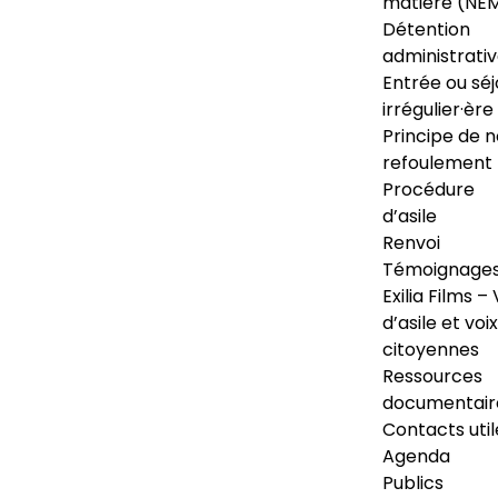
matière (NE
Détention
administrati
Entrée ou séj
irrégulier·ère
Principe de 
refoulement
Procédure
d’asile
Renvoi
Témoignage
Exilia Films – 
d’asile et voix
citoyennes
Ressources
documentair
Contacts util
Agenda
Publics