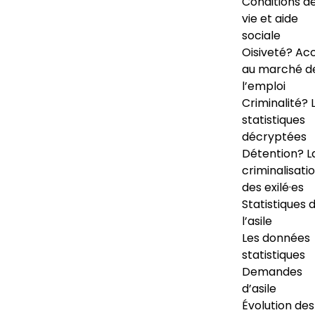
Conditions d
vie et aide
sociale
Oisiveté? Ac
au marché d
l’emploi
Criminalité? 
statistiques
décryptées
Détention? L
criminalisati
des exilé·es
Statistiques 
l’asile
Les données
statistiques
Demandes
d’asile
Évolution des