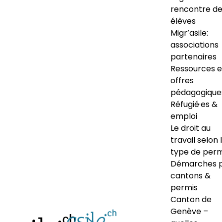
rencontre d
élèves
Migr’asile:
associations
partenaires
Ressources e
offres
pédagogique
Réfugié·es &
emploi
Le droit au
travail selon 
type de perm
Démarches 
cantons &
permis
Canton de
Genève –