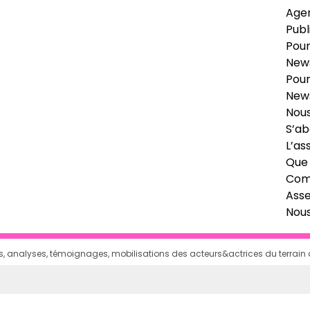
Age
Publ
Pour
News
Pour
News
Nous
S’ab
L’as
Que 
Comi
Ass
Nou
ages, analyses, témoignages, mobilisations des acteurs&actrices du terrai