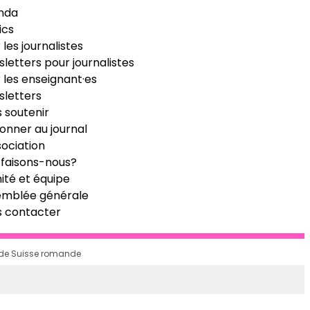
nda
ics
 les journalistes
letters pour journalistes
 les enseignant·es
letters
 soutenir
onner au journal
sociation
faisons-nous?
té et équipe
emblée générale
s contacter
n de Suisse romande