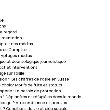
eil
ons
e regard
umentation
ptoir des médias
x du Comptoir
ryptages médias
que et déontologique journalistique
ct et interventions
ugé sur l’asile
sion ? Les chiffres de l’asile en Suisse
e choix? Motifs de fuite et statuts
perie? Le besoin de protection
ux? Déplacé·es et réfugié·es dans le monde
songe ? Vraisemblance et preuves
it ? Conditions de vie et aide sociale