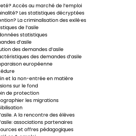
veté? Accès au marché de l’emploi
inalité? Les statistiques décryptées
ntion? La criminalisation des exilé·es
istiques de l’asile
données statistiques
ndes d’asile
ution des demandes d’asile
ctéristiques des demandes d’asile
paraison européenne
cédure
in et la non-entrée en matière
sions sur le fond
in de protection
ographier les migrations
ibilisation
’asile. A la rencontre des élèves
’asile: associations partenaires
ources et offres pédagogiques