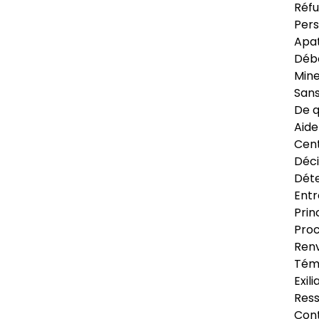
Réfu
Pers
Apat
Déb
Min
Sans
De q
Aide
Cent
Déci
Déte
Entr
Prin
Proc
Renv
Tém
Exil
Res
Cont