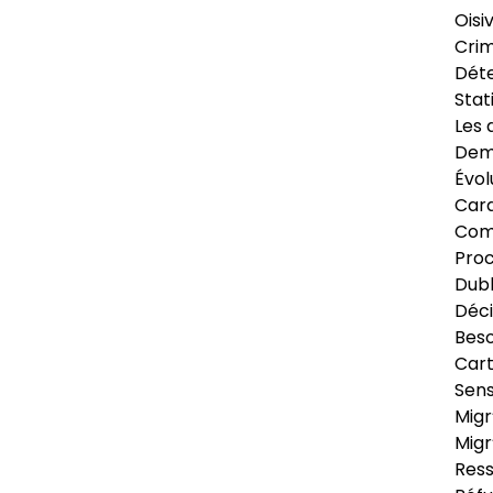
Oisi
Crim
Déte
Stat
Les 
Dema
Évol
Cara
Com
Pro
Dubl
Déci
Beso
Cart
Sens
Migr
Migr
Ress