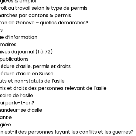
gié·es & emploi
roit au travail selon le type de permis
arches par cantons & permis
ton de Genève – quelles démarches?
ls
e d’information
maires
ives du journal (1 à 72)
publications
édure d’asile, permis et droits
édure d’asile en Suisse
uts et non-statuts de l’asile
is et droits des personnes relevant de l’asile
saire de l’asile
ui parle-t-on?
ndeur-se d’asile
ant·e
gié·e
n est-il des personnes fuyant les conflits et les guerres?