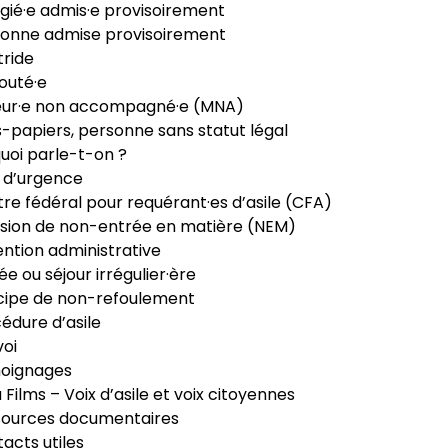
gié·e admis·e provisoirement
onne admise provisoirement
ride
outé·e
eur·e non accompagné·e (MNA)
-papiers, personne sans statut légal
uoi parle-t-on ?
 d’urgence
re fédéral pour requérant·es d’asile (CFA)
sion de non-entrée en matière (NEM)
ntion administrative
ée ou séjour irrégulier·ère
cipe de non-refoulement
édure d’asile
oi
oignages
ia Films – Voix d’asile et voix citoyennes
sources documentaires
acts utiles