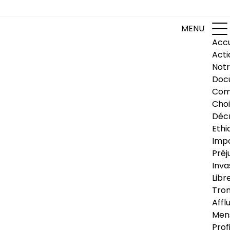
MENU
Accu
Acti
Notr
Doc
Com
Choi
Déc
Ethi
Impa
Préj
Inva
Libr
Trom
Affl
Men
Prof