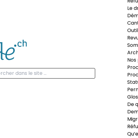
Réfu
Le d
Dém
Can
Outi
Revu
Som
Arch
Nos 
Proc
Proc
Stat
Perm
Glos
De q
Dema
Migr
Réfu
Qu’e