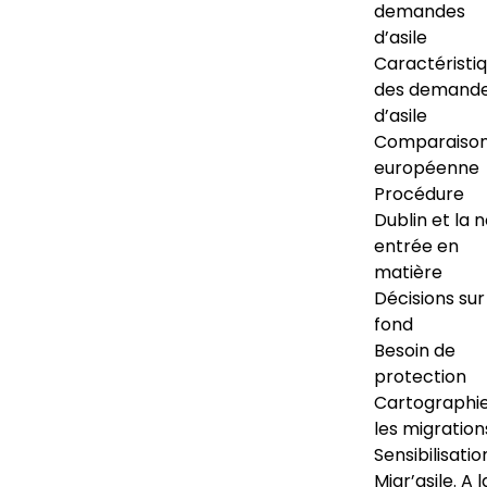
demandes
d’asile
Caractéristi
des demand
d’asile
Comparaiso
européenne
Procédure
Dublin et la 
entrée en
matière
Décisions sur
fond
Besoin de
protection
Cartographi
les migration
Sensibilisatio
Migr’asile. A l