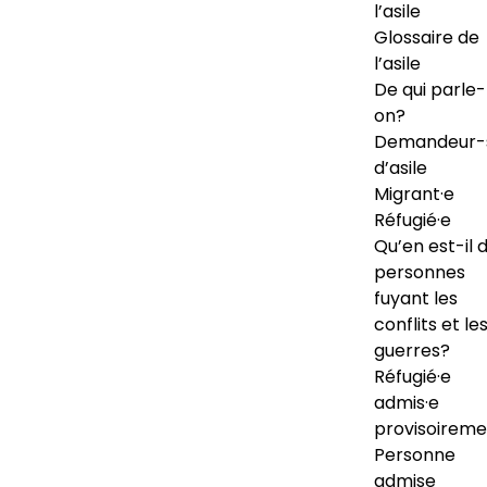
l’asile
Glossaire de
l’asile
De qui parle-
on?
Demandeur-
d’asile
Migrant·e
Réfugié·e
Qu’en est-il 
personnes
fuyant les
conflits et le
guerres?
Réfugié·e
admis·e
provisoireme
Personne
admise