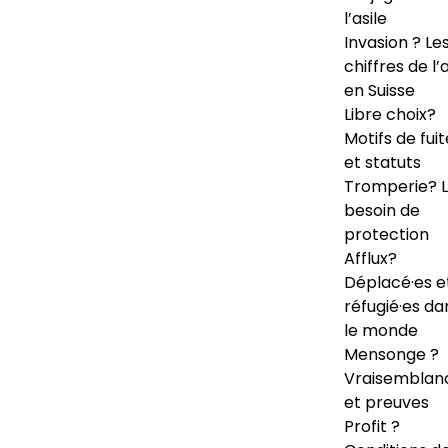
l’asile
Invasion ? Le
chiffres de l’a
en Suisse
Libre choix?
Motifs de fuit
et statuts
Tromperie? 
besoin de
protection
Afflux?
Déplacé·es e
réfugié·es da
le monde
Mensonge ?
Vraisemblan
et preuves
Profit ?