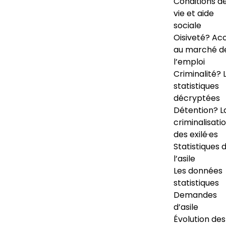
Conditions d
vie et aide
sociale
Oisiveté? Ac
au marché d
l’emploi
Criminalité? 
statistiques
décryptées
Détention? L
criminalisati
des exilé·es
Statistiques 
l’asile
Les données
statistiques
Demandes
d’asile
Évolution des