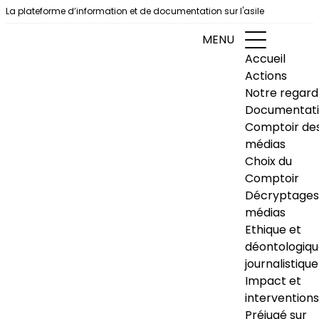
Aller au contenu
La plateforme d’information et de documentation sur l'asile
MENU
Accueil
Actions
Notre regard
Documentat
Comptoir de
médias
Choix du
Comptoir
Décryptages
médias
Ethique et
déontologiq
journalistique
Impact et
interventions
Préjugé sur