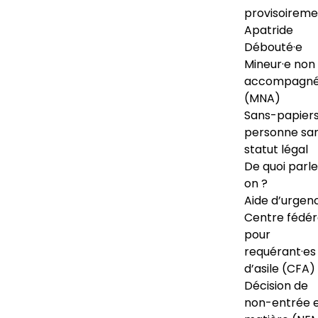
provisoireme
Apatride
Débouté·e
Mineur·e non
accompagné
(MNA)
Sans-papiers
personne sa
statut légal
De quoi parl
on ?
Aide d’urgen
Centre fédér
pour
requérant·es
d’asile (CFA)
Décision de
non-entrée 