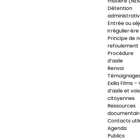
matière (NE
Détention
administrati
Entrée ou séj
irrégulier·ère
Principe de 
refoulement
Procédure
d’asile
Renvoi
Témoignage
Exilia Films – 
d’asile et voix
citoyennes
Ressources
documentair
Contacts util
Agenda
Publics