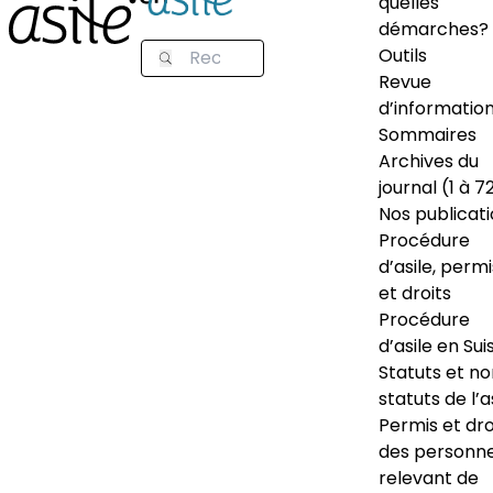
quelles
démarches?
Outils
Revue
d’informatio
Sommaires
Archives du
journal (1 à 7
Nos publicat
Procédure
d’asile, permi
et droits
Procédure
d’asile en Sui
Statuts et n
statuts de l’a
Permis et dro
des personn
relevant de