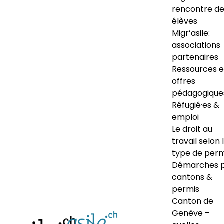
rencontre d
élèves
Migr’asile:
associations
partenaires
Ressources e
offres
pédagogique
Réfugié·es &
emploi
Le droit au
travail selon 
type de perm
Démarches 
cantons &
permis
Canton de
Genève –