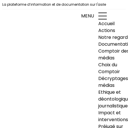
Aller au contenu
La plateforme d’information et de documentation sur l'asile
MENU
Accueil
Actions
Notre regard
Documentat
Comptoir de
médias
Choix du
Comptoir
Décryptages
médias
Ethique et
déontologiq
journalistique
Impact et
interventions
Préjugé sur