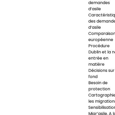
demandes
d’asile
Caractéristi
des demand
d’asile
Comparaiso
européenne
Procédure
Dublin et la 
entrée en
matière
Décisions sur
fond
Besoin de
protection
Cartographi
les migration
Sensibilisatio
Migr’asile. A l