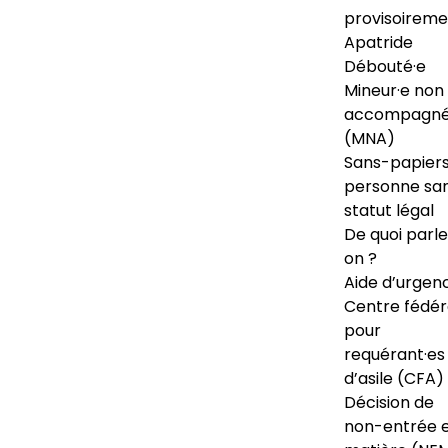
provisoireme
Apatride
Débouté·e
Mineur·e non
accompagné
(MNA)
Sans-papiers
personne sa
statut légal
De quoi parl
on ?
Aide d’urgen
Centre fédér
pour
requérant·es
d’asile (CFA)
Décision de
non-entrée 