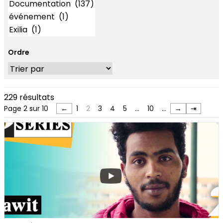
Ordre
229 résultats
Page 2 sur 10
←
1
2
3
4
5
…
10
…
→
⇥