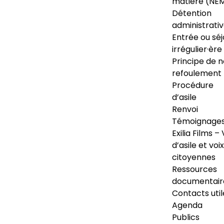
matière (NE
Détention
administrati
Entrée ou séj
irrégulier·ère
Principe de 
refoulement
Procédure
d’asile
Renvoi
Témoignage
Exilia Films – 
d’asile et voix
citoyennes
Ressources
documentair
Contacts util
Agenda
Publics