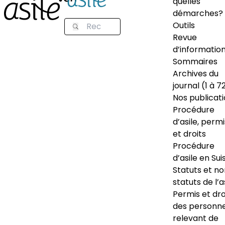
quelles
démarches?
Outils
Revue
d’informatio
Sommaires
Archives du
journal (1 à 7
Nos publicat
Procédure
d’asile, permi
et droits
Procédure
d’asile en Sui
Statuts et n
statuts de l’a
Permis et dro
des personn
relevant de