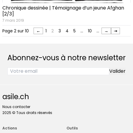
Chronique dessinée | Témoignage d’un jeune Afghan
[2/3]
7 mars 2019
Page 2 sur 10
←
1
2
3
4
5
…
10
…
→
⇥
Abonnez-vous à notre newsletter
asile.ch
Nous contacter
2025 © Tous droits réservés
Actions
Outils