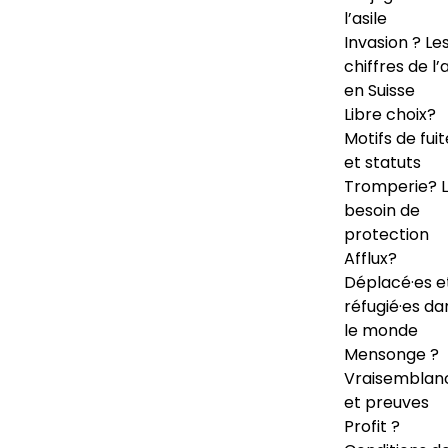
l’asile
Invasion ? Le
chiffres de l’a
en Suisse
Libre choix?
Motifs de fuit
et statuts
Tromperie? 
besoin de
protection
Afflux?
Déplacé·es e
réfugié·es da
le monde
Mensonge ?
Vraisemblan
et preuves
Profit ?