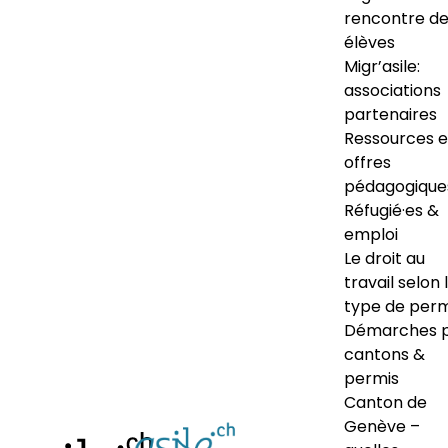
rencontre d
élèves
Migr’asile:
associations
partenaires
Ressources e
offres
pédagogique
Réfugié·es &
emploi
Le droit au
travail selon 
type de perm
Démarches 
cantons &
permis
Canton de
Genève –