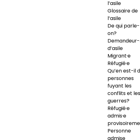
l’asile
Glossaire de
l’asile
De qui parle-
on?
Demandeur-
d’asile
Migrant·e
Réfugié·e
Qu’en est-il 
personnes
fuyant les
conflits et le
guerres?
Réfugié·e
admis·e
provisoireme
Personne
admise