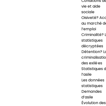
Conditions d
vie et aide
sociale
Oisiveté? Ac
au marché d
l’emploi
Criminalité? 
statistiques
décryptées
Détention? L
criminalisati
des exilé·es
Statistiques 
l’asile
Les données
statistiques
Demandes
d’asile
Évolution des