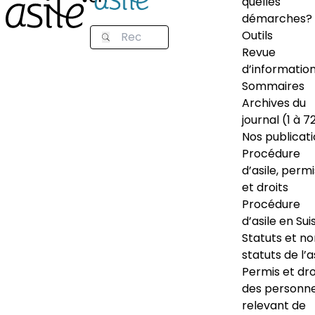
quelles
démarches?
Outils
Revue
d’informatio
Sommaires
Archives du
journal (1 à 7
Nos publicat
Procédure
d’asile, permi
et droits
Procédure
d’asile en Sui
Statuts et n
statuts de l’a
Permis et dro
des personn
relevant de