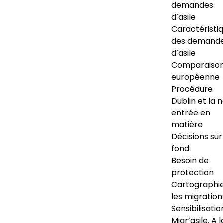
demandes
d’asile
Caractéristi
des demand
d’asile
Comparaiso
européenne
Procédure
Dublin et la 
entrée en
matière
Décisions sur
fond
Besoin de
protection
Cartographi
les migration
Sensibilisatio
Migr’asile. A l