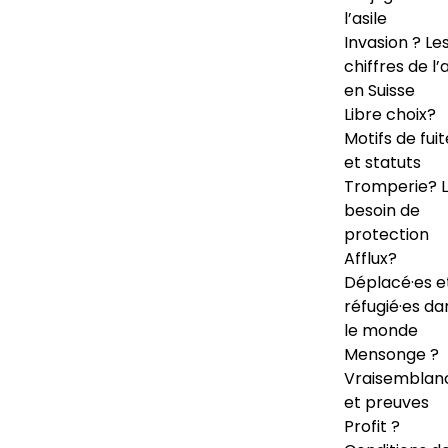
l’asile
Invasion ? Le
chiffres de l’a
en Suisse
Libre choix?
Motifs de fuit
et statuts
Tromperie? 
besoin de
protection
Afflux?
Déplacé·es e
réfugié·es da
le monde
Mensonge ?
Vraisemblan
et preuves
Profit ?