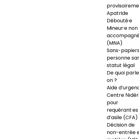
provisoireme
Apatride
Débouté·e
Mineur·e non
accompagné
(MNA)
Sans-papiers
personne sa
statut légal
De quoi parl
on ?
Aide d’urgen
Centre fédér
pour
requérant·es
d’asile (CFA)
Décision de
non-entrée 