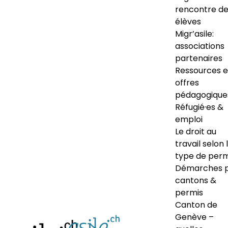
rencontre d
élèves
Migr’asile:
associations
partenaires
Ressources e
offres
pédagogique
Réfugié·es &
emploi
Le droit au
travail selon 
type de perm
Démarches 
cantons &
permis
Canton de
Genève –