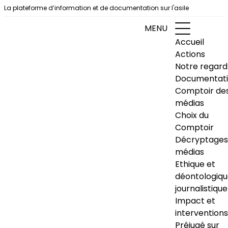
Aller au contenu
La plateforme d’information et de documentation sur l'asile
MENU
Accueil
Actions
Notre regard
Documentat
Comptoir de
médias
Choix du
Comptoir
Décryptages
médias
Ethique et
déontologiq
journalistique
Impact et
interventions
Préjugé sur