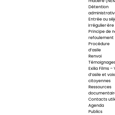
matière (NE
Détention
administrati
Entrée ou séj
irrégulier·ère
Principe de 
refoulement
Procédure
d’asile
Renvoi
Témoignage
Exilia Films – 
d’asile et voix
citoyennes
Ressources
documentair
Contacts util
Agenda
Publics