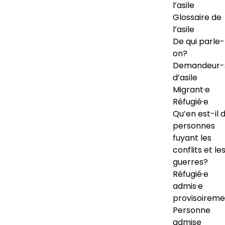
l’asile
Glossaire de
l’asile
De qui parle-
on?
Demandeur-
d’asile
Migrant·e
Réfugié·e
Qu’en est-il 
personnes
fuyant les
conflits et le
guerres?
Réfugié·e
admis·e
provisoireme
Personne
admise