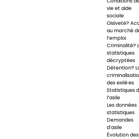
Conditions d
vie et aide
sociale
Oisiveté? Ac
au marché d
l’emploi
Criminalité? 
statistiques
décryptées
Détention? L
criminalisati
des exilé·es
Statistiques 
l’asile
Les données
statistiques
Demandes
d’asile
Évolution des