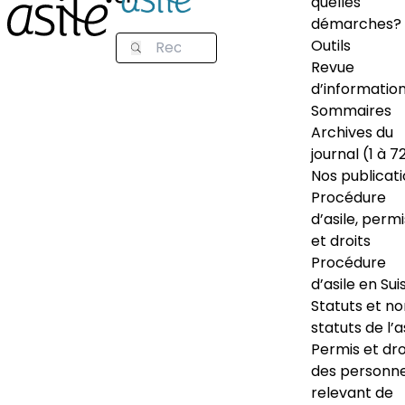
quelles
démarches?
Outils
Revue
d’informatio
Sommaires
Archives du
journal (1 à 7
Nos publicat
Procédure
d’asile, permi
et droits
Procédure
d’asile en Sui
Statuts et n
statuts de l’a
Permis et dro
des personn
relevant de