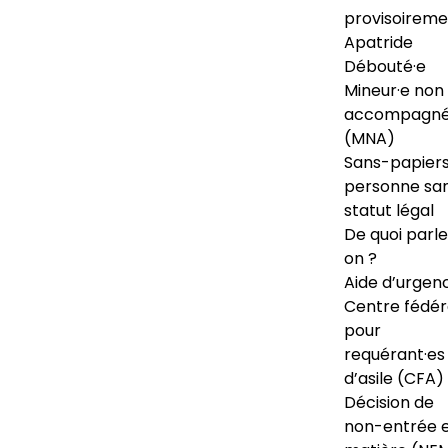
provisoireme
Apatride
Débouté·e
Mineur·e non
accompagné
(MNA)
Sans-papiers
personne sa
statut légal
De quoi parl
on ?
Aide d’urgen
Centre fédér
pour
requérant·es
d’asile (CFA)
Décision de
non-entrée 