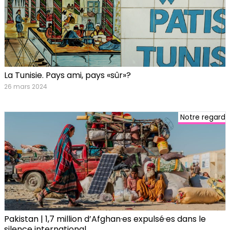
La Tunisie. Pays ami, pays «sûr»?
26 mars 2024
Notre regard
Pakistan | 1,7 million d’Afghan·es expulsé·es dans le
silence international