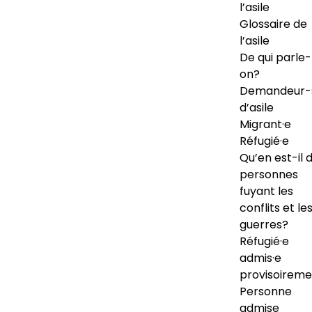
l’asile
Glossaire de
l’asile
De qui parle-
on?
Demandeur-
d’asile
Migrant·e
Réfugié·e
Qu’en est-il 
personnes
fuyant les
conflits et le
guerres?
Réfugié·e
admis·e
provisoireme
Personne
admise