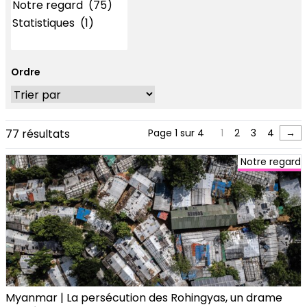
Ordre
77 résultats
Page 1 sur 4
1
2
3
4
→
Notre regard
Myanmar | La persécution des Rohingyas, un drame