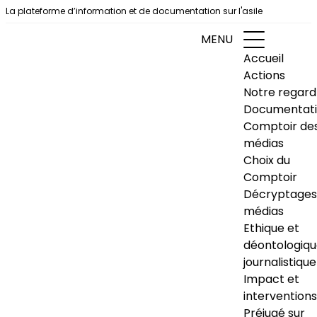
Aller au contenu
La plateforme d’information et de documentation sur l'asile
MENU
Accueil
Actions
Notre regard
Documentat
Comptoir de
médias
Choix du
Comptoir
Décryptages
médias
Ethique et
déontologiq
journalistique
Impact et
interventions
Préjugé sur