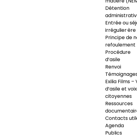
matière (NE
Détention
administrati
Entrée ou séj
irrégulier·ère
Principe de 
refoulement
Procédure
d’asile
Renvoi
Témoignage
Exilia Films – 
d’asile et voix
citoyennes
Ressources
documentair
Contacts util
Agenda
Publics