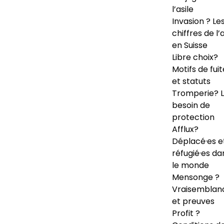
l’asile
Invasion ? Le
chiffres de l’a
en Suisse
Libre choix?
Motifs de fuit
et statuts
Tromperie? 
besoin de
protection
Afflux?
Déplacé·es e
réfugié·es da
le monde
Mensonge ?
Vraisemblan
et preuves
Profit ?