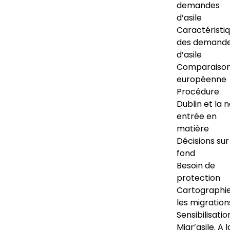
demandes
d’asile
Caractéristi
des demand
d’asile
Comparaiso
européenne
Procédure
Dublin et la 
entrée en
matière
Décisions sur
fond
Besoin de
protection
Cartographi
les migration
Sensibilisatio
Migr’asile. A l