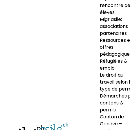
rencontre d
élèves
Migr’asile:
associations
partenaires
Ressources e
offres
pédagogique
Réfugié·es &
emploi
Le droit au
travail selon 
type de perm
Démarches 
cantons &
permis
Canton de
Genève –