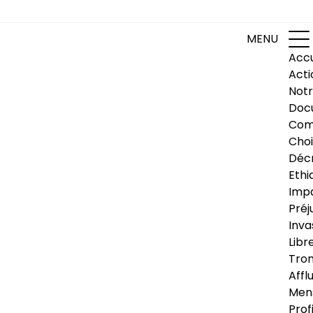
MENU
Accu
Acti
Notr
Doc
Com
Choi
Déc
Ethi
Impa
Préj
Inva
Libr
Trom
Affl
Men
Prof