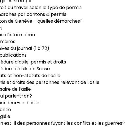
gié·es & emploi
roit au travail selon le type de permis
arches par cantons & permis
ton de Genève – quelles démarches?
ls
e d’information
maires
ives du journal (1 à 72)
publications
édure d’asile, permis et droits
édure d’asile en Suisse
uts et non-statuts de l’asile
is et droits des personnes relevant de l’asile
saire de l’asile
ui parle-t-on?
ndeur-se d’asile
ant·e
gié·e
n est-il des personnes fuyant les conflits et les guerres?