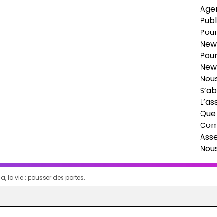
Age
Publ
Pour
News
Pour
News
Nous
S’ab
L’as
Que 
Comi
Ass
Nou
a, la vie : pousser des portes.