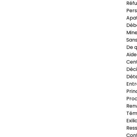
Réfu
Pers
Apat
Déb
Min
Sans
De q
Aide
Cent
Déci
Déte
Entr
Prin
Proc
Renv
Tém
Exil
Res
Cont