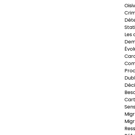
Oisi
Crim
Déte
Stat
Les 
Dema
Évol
Cara
Com
Pro
Dubl
Déci
Beso
Cart
Sens
Migr
Migr
Ress