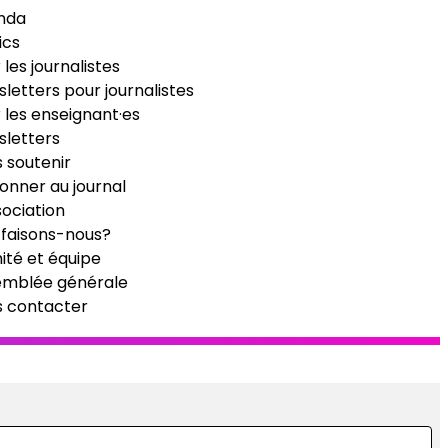
nda
ics
 les journalistes
letters pour journalistes
 les enseignant·es
letters
 soutenir
onner au journal
sociation
faisons-nous?
té et équipe
emblée générale
s contacter