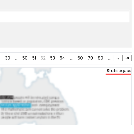
0
30
…
50
51
52
53
54
…
60
70
80
…
→
⇥
Statistiques