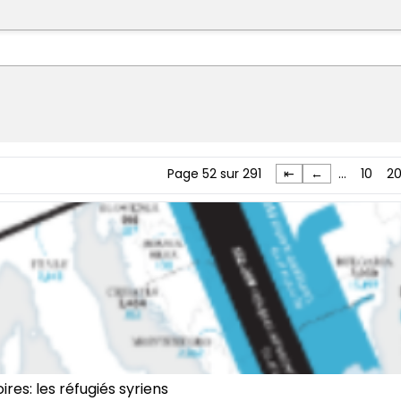
Page 52 sur 291
⇤
←
…
10
2
res: les réfugiés syriens