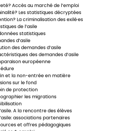
veté? Accès au marché de l’emploi
inalité? Les statistiques décryptées
ntion? La criminalisation des exilé·es
istiques de l’asile
données statistiques
ndes d’asile
ution des demandes d’asile
ctéristiques des demandes d’asile
paraison européenne
cédure
in et la non-entrée en matière
sions sur le fond
in de protection
ographier les migrations
ibilisation
’asile. A la rencontre des élèves
’asile: associations partenaires
ources et offres pédagogiques