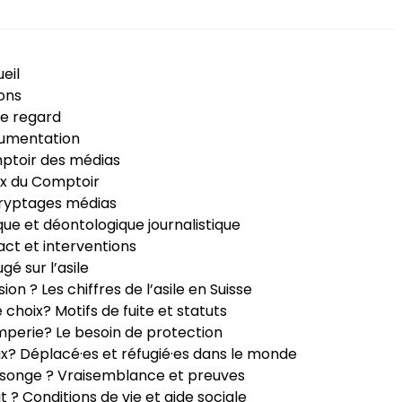
eil
ons
e regard
umentation
ptoir des médias
x du Comptoir
ryptages médias
que et déontologique journalistique
ct et interventions
ugé sur l’asile
sion ? Les chiffres de l’asile en Suisse
e choix? Motifs de fuite et statuts
perie? Le besoin de protection
ux? Déplacé·es et réfugié·es dans le monde
songe ? Vraisemblance et preuves
it ? Conditions de vie et aide sociale