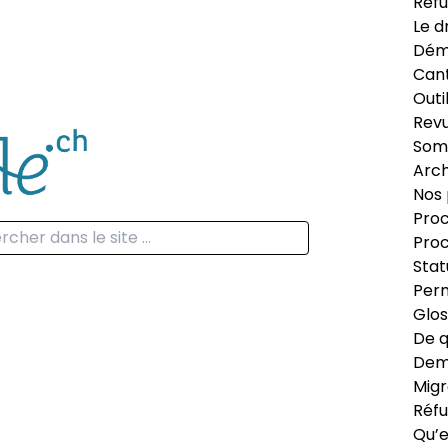
Réfu
Le d
Dém
Can
Outi
Revu
Som
Arch
Nos 
Proc
Proc
Stat
Perm
Glos
De q
Dema
Migr
Réfu
Qu’e