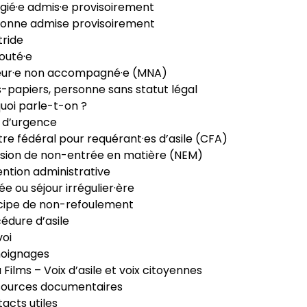
gié·e admis·e provisoirement
onne admise provisoirement
ride
outé·e
eur·e non accompagné·e (MNA)
-papiers, personne sans statut légal
uoi parle-t-on ?
 d’urgence
re fédéral pour requérant·es d’asile (CFA)
sion de non-entrée en matière (NEM)
ntion administrative
ée ou séjour irrégulier·ère
cipe de non-refoulement
édure d’asile
oi
oignages
ia Films – Voix d’asile et voix citoyennes
sources documentaires
acts utiles