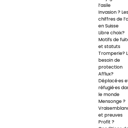
l’asile
Invasion ? Le
chiffres de l’a
en Suisse
Libre choix?
Motifs de fuit
et statuts
Tromperie? 
besoin de
protection
Afflux?
Déplacé·es e
réfugié·es da
le monde
Mensonge ?
Vraisemblan
et preuves
Profit ?