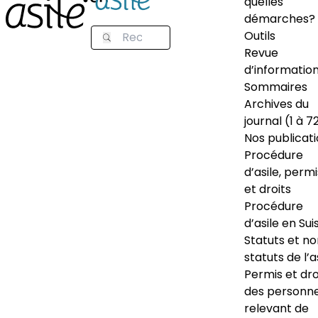
quelles
démarches?
Outils
Revue
d’informatio
Sommaires
Archives du
journal (1 à 7
Nos publicat
Procédure
d’asile, permi
et droits
Procédure
d’asile en Sui
Statuts et n
statuts de l’a
Permis et dro
des personn
relevant de