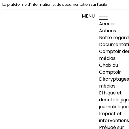
Aller au contenu
La plateforme d’information et de documentation sur l'asile
MENU
Accueil
Actions
Notre regard
Documentat
Comptoir de
médias
Choix du
Comptoir
Décryptages
médias
Ethique et
déontologiq
journalistique
Impact et
interventions
Préjugé sur