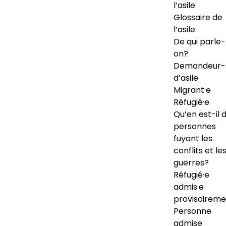
l’asile
Glossaire de
l’asile
De qui parle-
on?
Demandeur-
d’asile
Migrant·e
Réfugié·e
Qu’en est-il 
personnes
fuyant les
conflits et le
guerres?
Réfugié·e
admis·e
provisoireme
Personne
admise