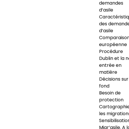
demandes
d’asile
Caractéristi
des demand
d’asile
Comparaiso
européenne
Procédure
Dublin et la 
entrée en
matière
Décisions sur
fond
Besoin de
protection
Cartographi
les migration
Sensibilisatio
Migr’asile. A l