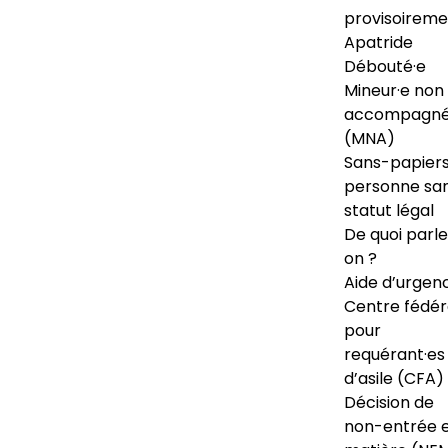
provisoireme
Apatride
Débouté·e
Mineur·e non
accompagné
(MNA)
Sans-papiers
personne sa
statut légal
De quoi parl
on ?
Aide d’urgen
Centre fédér
pour
requérant·es
d’asile (CFA)
Décision de
non-entrée 