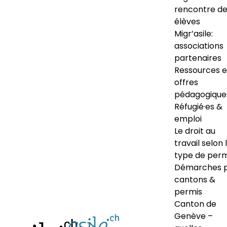
rencontre d
élèves
Migr’asile:
associations
partenaires
Ressources e
offres
pédagogique
Réfugié·es &
emploi
Le droit au
travail selon 
type de perm
Démarches 
cantons &
permis
Canton de
Genève –