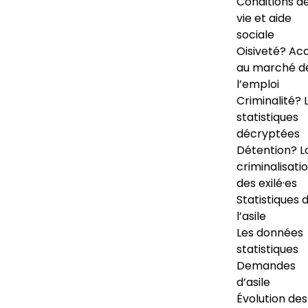
Conditions d
vie et aide
sociale
Oisiveté? Ac
au marché d
l’emploi
Criminalité? 
statistiques
décryptées
Détention? L
criminalisati
des exilé·es
Statistiques 
l’asile
Les données
statistiques
Demandes
d’asile
Évolution des