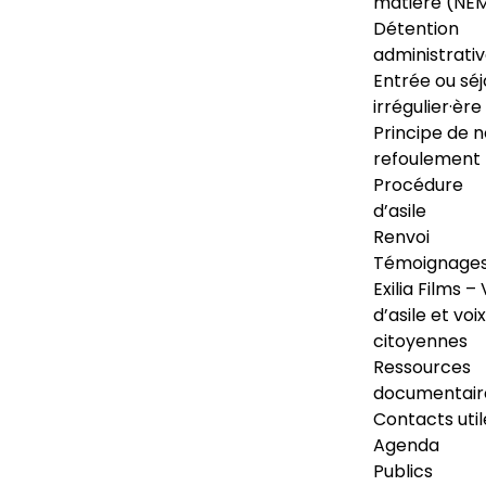
matière (NE
Détention
administrati
Entrée ou séj
irrégulier·ère
Principe de 
refoulement
Procédure
d’asile
Renvoi
Témoignage
Exilia Films – 
d’asile et voix
citoyennes
Ressources
documentair
Contacts util
Agenda
Publics