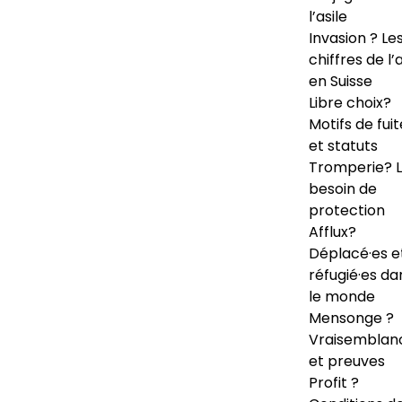
l’asile
Invasion ? Le
chiffres de l’a
en Suisse
Libre choix?
Motifs de fuit
et statuts
Tromperie? 
besoin de
protection
Afflux?
Déplacé·es e
réfugié·es da
le monde
Mensonge ?
Vraisemblan
et preuves
Profit ?