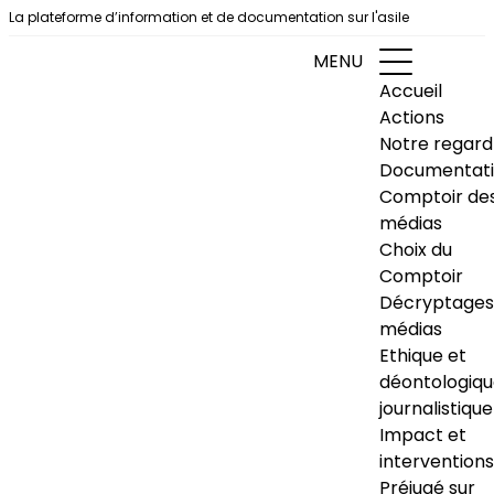
Aller au contenu
La plateforme d’information et de documentation sur l'asile
MENU
Accueil
Actions
Notre regard
Documentat
Comptoir de
médias
Choix du
Comptoir
Décryptages
médias
Ethique et
déontologiq
journalistique
Impact et
interventions
Préjugé sur