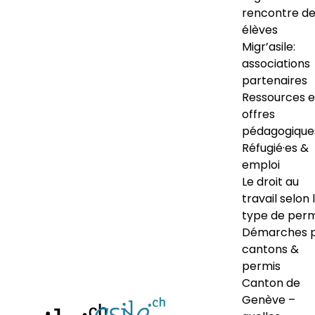
rencontre d
élèves
Migr’asile:
associations
partenaires
Ressources e
offres
pédagogique
Réfugié·es &
emploi
Le droit au
travail selon 
type de perm
Démarches 
cantons &
permis
Canton de
Genève –