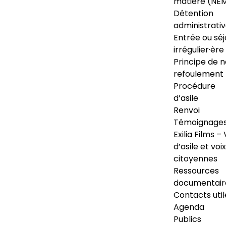
matière (NE
Détention
administrati
Entrée ou séj
irrégulier·ère
Principe de 
refoulement
Procédure
d’asile
Renvoi
Témoignage
Exilia Films – 
d’asile et voix
citoyennes
Ressources
documentair
Contacts util
Agenda
Publics