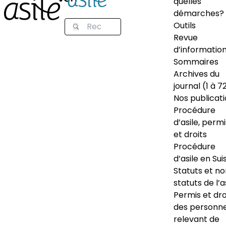
quelles
démarches?
Outils
Revue
d’informatio
Sommaires
Archives du
journal (1 à 7
Nos publicat
Procédure
d’asile, permi
et droits
Procédure
d’asile en Sui
Statuts et n
statuts de l’a
Permis et dro
des personn
relevant de