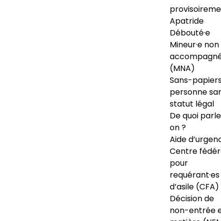
provisoireme
Apatride
Débouté·e
Mineur·e non
accompagné
(MNA)
Sans-papiers
personne sa
statut légal
De quoi parl
on ?
Aide d’urgen
Centre fédér
pour
requérant·es
d’asile (CFA)
Décision de
non-entrée 