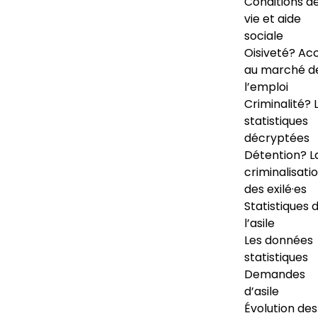
Conditions d
vie et aide
sociale
Oisiveté? Ac
au marché d
l’emploi
Criminalité? 
statistiques
décryptées
Détention? L
criminalisati
des exilé·es
Statistiques 
l’asile
Les données
statistiques
Demandes
d’asile
Évolution des