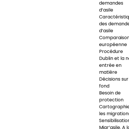
demandes
d’asile
Caractéristi
des demand
d’asile
Comparaiso
européenne
Procédure
Dublin et la 
entrée en
matière
Décisions sur
fond
Besoin de
protection
Cartographi
les migration
Sensibilisatio
Migr’asile. A l