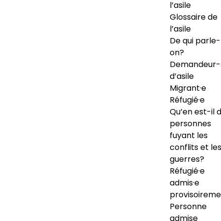
l’asile
Glossaire de
l’asile
De qui parle-
on?
Demandeur-
d’asile
Migrant·e
Réfugié·e
Qu’en est-il 
personnes
fuyant les
conflits et le
guerres?
Réfugié·e
admis·e
provisoireme
Personne
admise