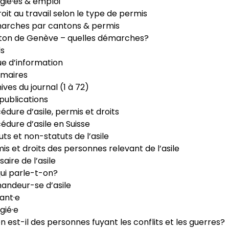
gié·es & emploi
roit au travail selon le type de permis
arches par cantons & permis
ton de Genève – quelles démarches?
ls
e d’information
maires
ives du journal (1 à 72)
publications
édure d’asile, permis et droits
édure d’asile en Suisse
uts et non-statuts de l’asile
is et droits des personnes relevant de l’asile
saire de l’asile
ui parle-t-on?
ndeur-se d’asile
ant·e
gié·e
n est-il des personnes fuyant les conflits et les guerres?