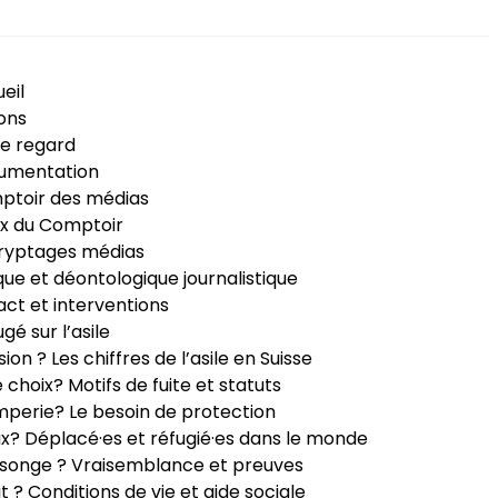
eil
ons
e regard
umentation
ptoir des médias
x du Comptoir
ryptages médias
que et déontologique journalistique
ct et interventions
ugé sur l’asile
sion ? Les chiffres de l’asile en Suisse
e choix? Motifs de fuite et statuts
perie? Le besoin de protection
ux? Déplacé·es et réfugié·es dans le monde
songe ? Vraisemblance et preuves
it ? Conditions de vie et aide sociale