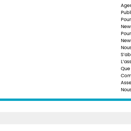
Age
Publ
Pour
News
Pour
News
Nous
S’ab
L’as
Que 
Comi
Ass
Nou