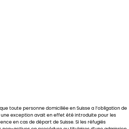
rs que toute personne domiciliée en Suisse a l’obligation de
e, une exception avait en effet été introduite pour les
nce en cas de départ de Suisse. Si les réfugiés
s non-actives en procédure ou titulaires d’une admission