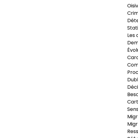
Oisi
Crim
Déte
Stat
Les 
Dema
Évol
Cara
Com
Pro
Dubl
Déci
Beso
Cart
Sens
Migr
Migr
Ress