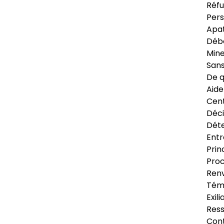
Réfu
Pers
Apat
Déb
Min
Sans
De q
Aide
Cent
Déci
Déte
Entr
Prin
Proc
Renv
Tém
Exil
Res
Cont