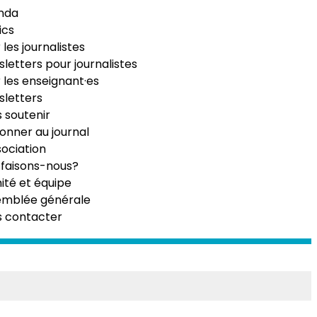
nda
ics
 les journalistes
letters pour journalistes
 les enseignant·es
letters
 soutenir
onner au journal
sociation
faisons-nous?
té et équipe
emblée générale
s contacter