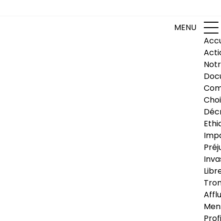
MENU
Accu
Acti
Notr
Doc
Com
Choi
Déc
Ethi
Impa
Préj
Inva
Libr
Trom
Affl
Men
Prof