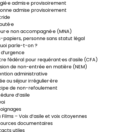
gié·e admis·e provisoirement
onne admise provisoirement
ride
outé·e
eur·e non accompagné·e (MNA)
-papiers, personne sans statut légal
uoi parle-t-on ?
 d’urgence
re fédéral pour requérant·es d’asile (CFA)
sion de non-entrée en matière (NEM)
ntion administrative
ée ou séjour irrégulier·ère
cipe de non-refoulement
édure d’asile
oi
oignages
ia Films – Voix d’asile et voix citoyennes
sources documentaires
acts utiles