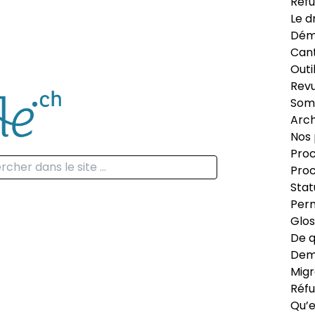
Réfu
Le d
Dém
Can
Outi
Revu
Som
Arch
Nos 
Proc
Proc
Stat
Perm
Glos
De q
Dema
Migr
Réfu
Qu’e