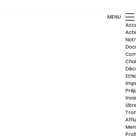
MENU
Accu
Acti
Notr
Doc
Com
Choi
Déc
Ethi
Impa
Préj
Inva
Libr
Trom
Affl
Men
Prof