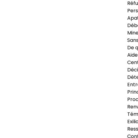
Réfu
Pers
Apat
Déb
Min
Sans
De q
Aide
Cent
Déci
Déte
Entr
Prin
Proc
Renv
Tém
Exil
Res
Cont