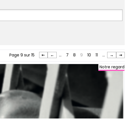
Page 9 sur 15
⇤
←
…
7
8
9
10
11
…
→
⇥
Notre regard