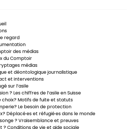
eil
ons
e regard
umentation
ptoir des médias
x du Comptoir
ryptages médias
que et déontologique journalistique
ct et interventions
ugé sur l’asile
sion ? Les chiffres de l’asile en Suisse
e choix? Motifs de fuite et statuts
perie? Le besoin de protection
ux? Déplacé·es et réfugié·es dans le monde
songe ? Vraisemblance et preuves
it ? Conditions de vie et aide sociale