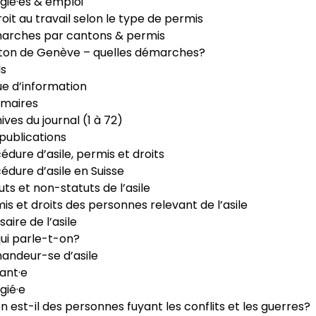
gié·es & emploi
roit au travail selon le type de permis
arches par cantons & permis
ton de Genève – quelles démarches?
ls
e d’information
maires
ives du journal (1 à 72)
publications
édure d’asile, permis et droits
édure d’asile en Suisse
uts et non-statuts de l’asile
is et droits des personnes relevant de l’asile
saire de l’asile
ui parle-t-on?
ndeur-se d’asile
ant·e
gié·e
n est-il des personnes fuyant les conflits et les guerres?