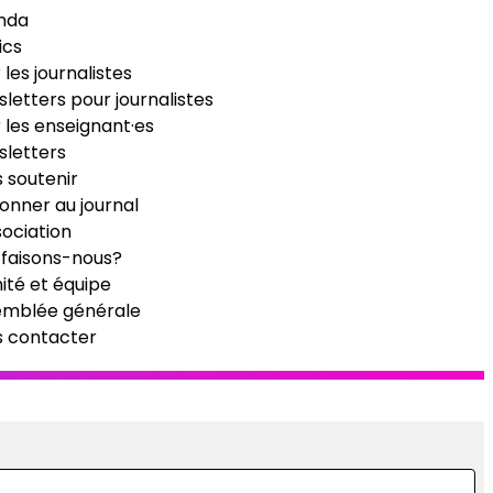
nda
ics
 les journalistes
letters pour journalistes
 les enseignant·es
letters
 soutenir
onner au journal
sociation
faisons-nous?
té et équipe
emblée générale
s contacter