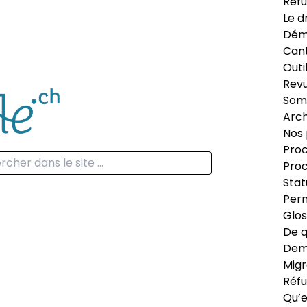
Réfu
Le d
Dém
Can
Outi
Revu
Som
Arch
Nos 
Proc
Proc
Stat
Perm
Glos
De q
Dema
Migr
Réfu
Qu’e