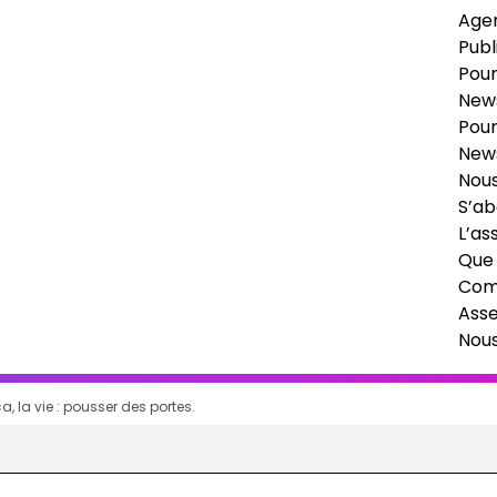
Age
Publ
Pour
News
Pour
News
Nous
S’ab
L’as
Que 
Comi
Ass
Nou
a, la vie : pousser des portes.