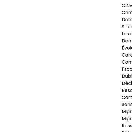
Oisi
Crim
Déte
Stat
Les 
Dema
Évol
Cara
Com
Pro
Dubl
Déci
Beso
Cart
Sens
Migr
Migr
Ress