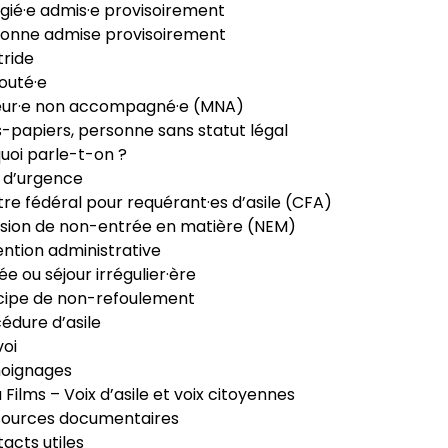
gié·e admis·e provisoirement
onne admise provisoirement
ride
outé·e
eur·e non accompagné·e (MNA)
-papiers, personne sans statut légal
uoi parle-t-on ?
 d’urgence
re fédéral pour requérant·es d’asile (CFA)
sion de non-entrée en matière (NEM)
ntion administrative
ée ou séjour irrégulier·ère
cipe de non-refoulement
édure d’asile
oi
oignages
ia Films – Voix d’asile et voix citoyennes
sources documentaires
acts utiles