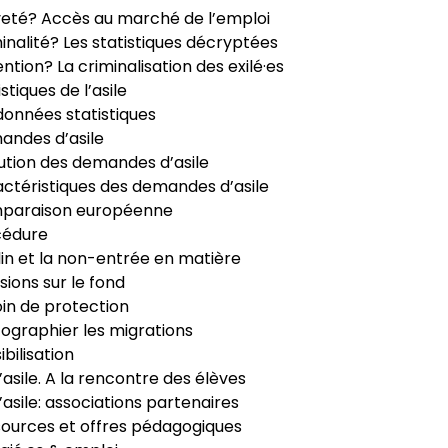
veté? Accès au marché de l’emploi
inalité? Les statistiques décryptées
ntion? La criminalisation des exilé·es
istiques de l’asile
données statistiques
ndes d’asile
ution des demandes d’asile
ctéristiques des demandes d’asile
paraison européenne
cédure
in et la non-entrée en matière
sions sur le fond
in de protection
ographier les migrations
ibilisation
’asile. A la rencontre des élèves
’asile: associations partenaires
ources et offres pédagogiques