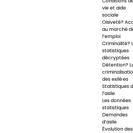
Conditions d
vie et aide
sociale
Oisiveté? Ac
au marché d
l’emploi
Criminalité? 
statistiques
décryptées
Détention? L
criminalisati
des exilé·es
Statistiques 
l’asile
Les données
statistiques
Demandes
d’asile
Évolution des