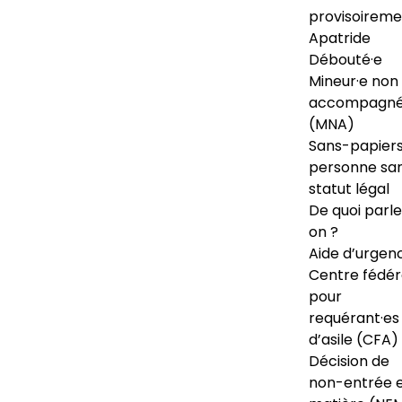
provisoireme
Apatride
Débouté·e
Mineur·e non
accompagné
(MNA)
Sans-papiers
personne sa
statut légal
De quoi parl
on ?
Aide d’urgen
Centre fédér
pour
requérant·es
d’asile (CFA)
Décision de
non-entrée 