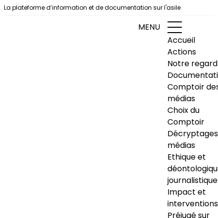
Aller au contenu
La plateforme d’information et de documentation sur l'asile
MENU
Accueil
Actions
Notre regard
Documentat
Comptoir de
médias
Choix du
Comptoir
Décryptages
médias
Ethique et
déontologiq
journalistique
Impact et
interventions
Préjugé sur