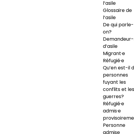
l’asile
Glossaire de
l’asile
De qui parle-
on?
Demandeur-
d’asile
Migrant·e
Réfugié·e
Qu’en est-il 
personnes
fuyant les
conflits et le
guerres?
Réfugié·e
admis·e
provisoireme
Personne
admise