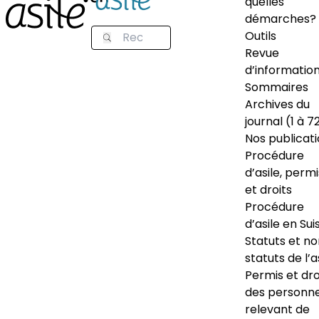
quelles
démarches?
Outils
Revue
d’informatio
Sommaires
Archives du
journal (1 à 7
Nos publicat
Procédure
d’asile, permi
et droits
Procédure
d’asile en Sui
Statuts et n
statuts de l’a
Permis et dro
des personn
relevant de