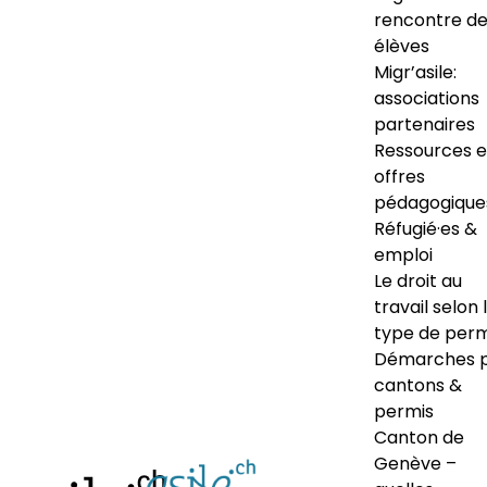
rencontre d
élèves
Migr’asile:
associations
partenaires
Ressources e
offres
pédagogique
Réfugié·es &
emploi
Le droit au
travail selon 
type de perm
Démarches 
cantons &
permis
Canton de
Genève –