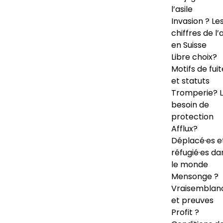
l’asile
Invasion ? Le
chiffres de l’a
en Suisse
Libre choix?
Motifs de fuit
et statuts
Tromperie? 
besoin de
protection
Afflux?
Déplacé·es e
réfugié·es da
le monde
Mensonge ?
Vraisemblan
et preuves
Profit ?