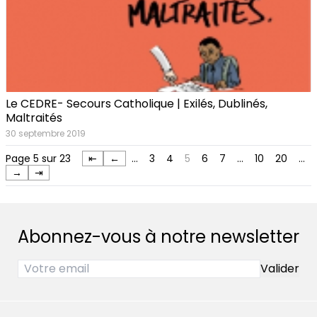
Le CEDRE- Secours Catholique | Exilés, Dublinés,
Maltraités
30 septembre 2019
Page 5 sur 23
⇤
←
…
3
4
5
6
7
…
10
20
…
→
⇥
Abonnez-vous à notre newsletter