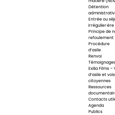
matière (NE
Détention
administrati
Entrée ou séj
irrégulier·ère
Principe de 
refoulement
Procédure
d’asile
Renvoi
Témoignage
Exilia Films – 
d’asile et voix
citoyennes
Ressources
documentair
Contacts util
Agenda
Publics