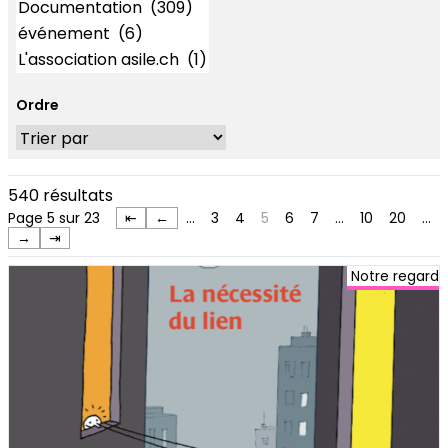
Ordre
540 résultats
Page 5 sur 23
⇤
←
…
3
4
5
6
7
…
10
20
…
→
⇥
Notre regard