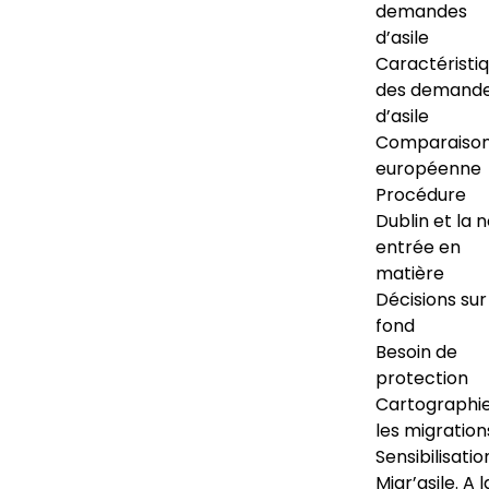
demandes
d’asile
Caractéristi
des demand
d’asile
Comparaiso
européenne
Procédure
Dublin et la 
entrée en
matière
Décisions sur
fond
Besoin de
protection
Cartographi
les migration
Sensibilisatio
Migr’asile. A l