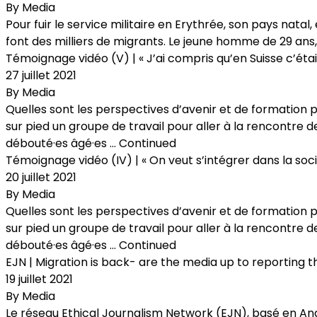
By
Media
Pour fuir le service militaire en Erythrée, son pays nata
font des milliers de migrants. Le jeune homme de 29 ans, 
Témoignage vidéo (V) | « J’ai compris qu’en Suisse c’éta
27 juillet 2021
By
Media
Quelles sont les perspectives d’avenir et de formation 
sur pied un groupe de travail pour aller à la rencontre d
débouté·es âgé·es …
Continued
Témoignage vidéo (IV) | « On veut s’intégrer dans la soci
20 juillet 2021
By
Media
Quelles sont les perspectives d’avenir et de formation 
sur pied un groupe de travail pour aller à la rencontre d
débouté·es âgé·es …
Continued
EJN | Migration is back- are the media up to reporting t
19 juillet 2021
By
Media
Le réseau Ethical Journalism Network (EJN), basé en Angle