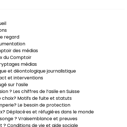
eil
ons
e regard
umentation
ptoir des médias
x du Comptoir
ryptages médias
que et déontologique journalistique
ct et interventions
ugé sur l’asile
sion ? Les chiffres de l’asile en Suisse
e choix? Motifs de fuite et statuts
perie? Le besoin de protection
ux? Déplacé·es et réfugié·es dans le monde
songe ? Vraisemblance et preuves
it ? Conditions de vie et aide sociale