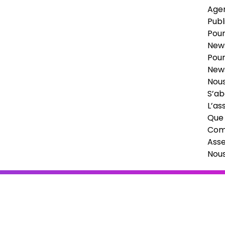
Age
Publ
Pour
News
Pour
News
Nous
S’ab
L’as
Que 
Comi
Ass
Nou