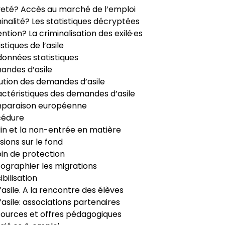
veté? Accès au marché de l’emploi
inalité? Les statistiques décryptées
ntion? La criminalisation des exilé·es
istiques de l’asile
données statistiques
ndes d’asile
ution des demandes d’asile
ctéristiques des demandes d’asile
paraison européenne
cédure
in et la non-entrée en matière
sions sur le fond
in de protection
ographier les migrations
ibilisation
’asile. A la rencontre des élèves
’asile: associations partenaires
ources et offres pédagogiques