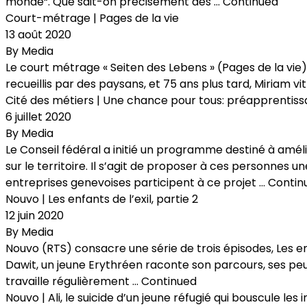
monde“. Que sait-on précisément des …
Continued
Court-métrage | Pages de la vie
13 août 2020
By
Media
Le court métrage « Seiten des Lebens » (Pages de la vie) r
recueillis par des paysans, et 75 ans plus tard, Miriam 
Cité des métiers | Une chance pour tous: préapprentiss
6 juillet 2020
By
Media
Le Conseil fédéral a initié un programme destiné à amél
sur le territoire. Il s’agit de proposer à ces personnes
entreprises genevoises participent à ce projet …
Contin
Nouvo | Les enfants de l’exil, partie 2
12 juin 2020
By
Media
Nouvo (RTS) consacre une série de trois épisodes, Les en
Dawit, un jeune Erythréen raconte son parcours, ses peu
travaille régulièrement …
Continued
Nouvo | Ali, le suicide d’un jeune réfugié qui bouscule les i