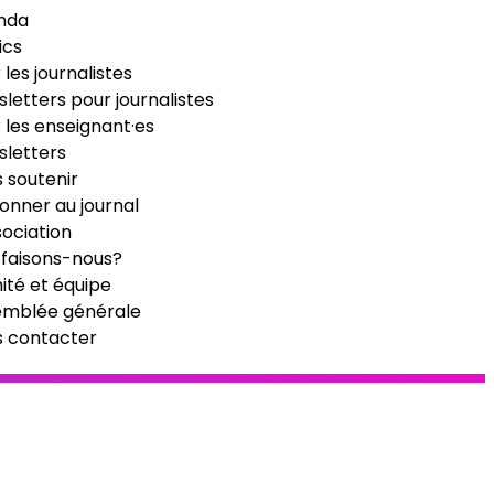
nda
ics
 les journalistes
letters pour journalistes
 les enseignant·es
letters
 soutenir
onner au journal
sociation
faisons-nous?
té et équipe
emblée générale
s contacter