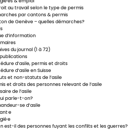
gié·es & emploi
roit au travail selon le type de permis
arches par cantons & permis
ton de Genève – quelles démarches?
ls
e d’information
maires
ives du journal (1 à 72)
publications
édure d’asile, permis et droits
édure d’asile en Suisse
uts et non-statuts de l’asile
is et droits des personnes relevant de l’asile
saire de l’asile
ui parle-t-on?
ndeur-se d’asile
ant·e
gié·e
n est-il des personnes fuyant les conflits et les guerres?