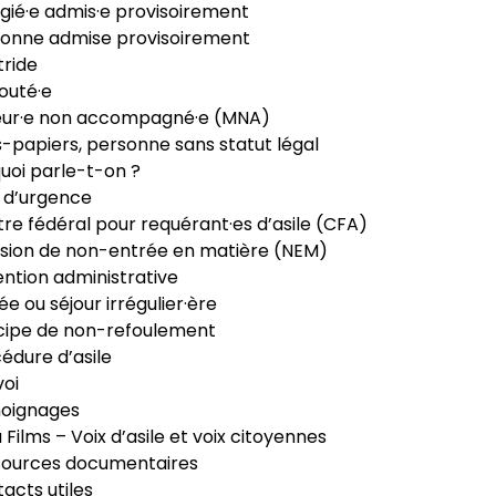
gié·e admis·e provisoirement
onne admise provisoirement
ride
outé·e
eur·e non accompagné·e (MNA)
-papiers, personne sans statut légal
uoi parle-t-on ?
 d’urgence
re fédéral pour requérant·es d’asile (CFA)
sion de non-entrée en matière (NEM)
ntion administrative
ée ou séjour irrégulier·ère
cipe de non-refoulement
édure d’asile
oi
oignages
ia Films – Voix d’asile et voix citoyennes
sources documentaires
acts utiles