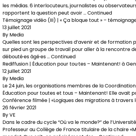
les médias. 6 interlocuteurs, journalistes ou observateurs
rapportent la question peut avoir …
Continued
Témoignage vidéo (III) | « Ça bloque tout » – témoigna
13 juillet 2021
By
Media
Quelles sont les perspectives d’avenir et de formation 
sur pied un groupe de travail pour aller à la rencontre d
débouté·es âgé·es …
Continued
Rediffusion | Éducation pour tou·tes – Maintenant! à Ge
12 juillet 2021
By
Media
Le 24 juin, les organisations membres de la Coordinati
Éducation pour toutes et tous – Maintenant! Elle avait p
Conférence filmée | «Logiques des migrations à traver
26 février 2021
By
VE
Dans le cadre du cycle “Où va le monde?” de l’Universi
Professeur au Collège de France titulaire de la chaire «M