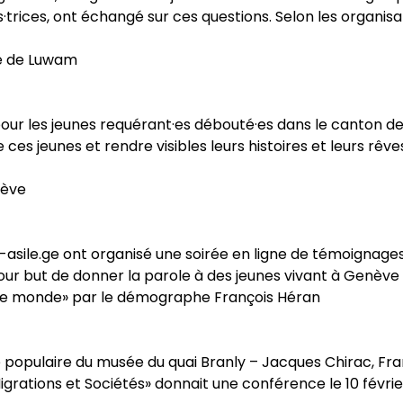
·trices, ont échangé sur ces questions. Selon les organisat
ge de Luwam
pour les jeunes requérant·es débouté·es dans le canton de
e ces jeunes et rendre visibles leurs histoires et leurs r
nève
on-asile.ge ont organisé une soirée en ligne de témoigna
our but de donner la parole à des jeunes vivant à Genève 
s le monde» par le démographe François Héran
té populaire du musée du quai Branly – Jacques Chirac, F
igrations et Sociétés» donnait une conférence le 10 février