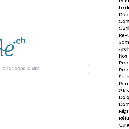
Réfu
Le d
Dém
Can
Outi
Revu
Som
Arch
Nos 
Proc
Proc
Stat
Perm
Glos
De q
Dema
Migr
Réfu
Qu’e