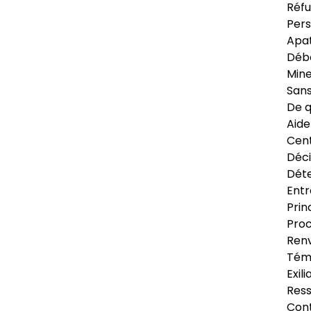
Réfu
Pers
Apat
Déb
Min
Sans
De q
Aide
Cent
Déci
Déte
Entr
Prin
Proc
Renv
Tém
Exil
Res
Cont