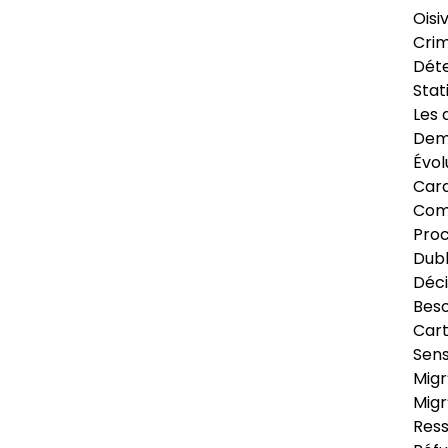
Oisi
Crim
Déte
Stat
Les 
Dema
Évol
Cara
Com
Pro
Dubl
Déci
Beso
Cart
Sens
Migr
Migr
Ress