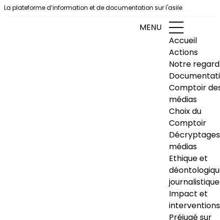
Aller au contenu
La plateforme d’information et de documentation sur l'asile
MENU
Accueil
Actions
Notre regard
Documentat
Comptoir de
médias
Choix du
Comptoir
Décryptages
médias
Ethique et
déontologiq
journalistique
Impact et
interventions
Préjugé sur