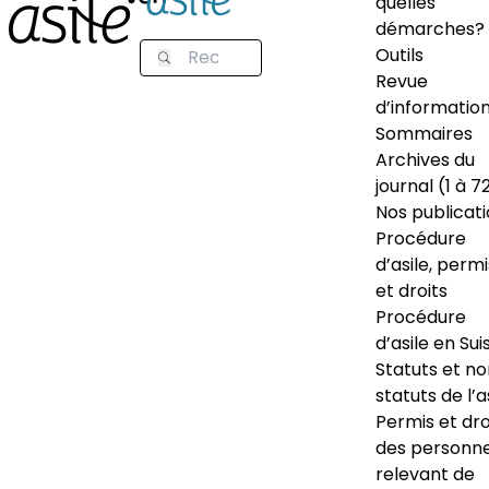
quelles
démarches?
Outils
Revue
d’informatio
Sommaires
Archives du
journal (1 à 7
Nos publicat
Procédure
d’asile, permi
et droits
Procédure
d’asile en Sui
Statuts et n
statuts de l’a
Permis et dro
des personn
relevant de