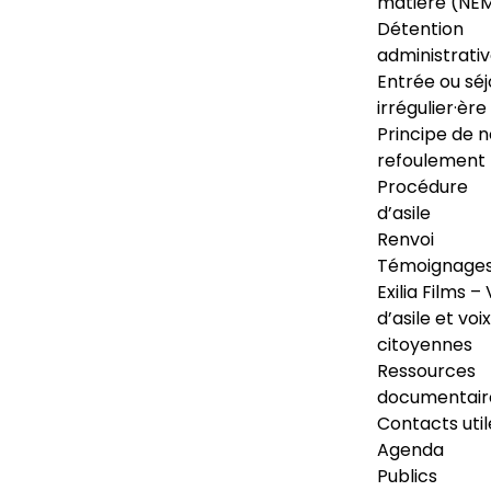
matière (NE
Détention
administrati
Entrée ou séj
irrégulier·ère
Principe de 
refoulement
Procédure
d’asile
Renvoi
Témoignage
Exilia Films – 
d’asile et voix
citoyennes
Ressources
documentair
Contacts util
Agenda
Publics