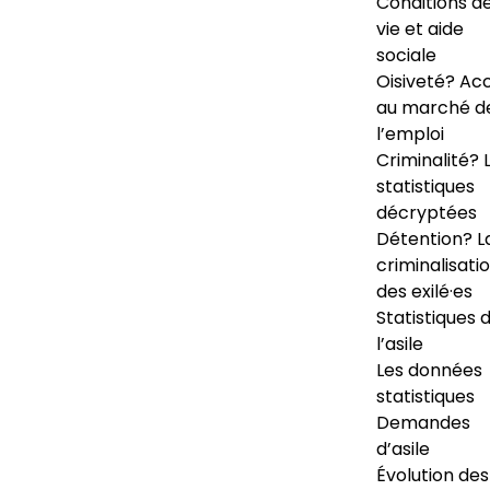
Conditions d
vie et aide
sociale
Oisiveté? Ac
au marché d
l’emploi
Criminalité? 
statistiques
décryptées
Détention? L
criminalisati
des exilé·es
Statistiques 
l’asile
Les données
statistiques
Demandes
d’asile
Évolution des