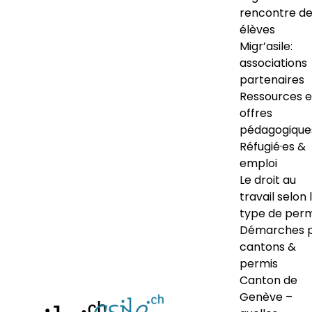
rencontre d
élèves
Migr’asile:
associations
partenaires
Ressources e
offres
pédagogique
Réfugié·es &
emploi
Le droit au
travail selon 
type de perm
Démarches 
cantons &
permis
Canton de
Genève –