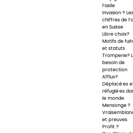
l’asile
Invasion ? Le
chiffres de l’a
en Suisse
Libre choix?
Motifs de fuit
et statuts
Tromperie? 
besoin de
protection
Afflux?
Déplacé·es e
réfugié·es da
le monde
Mensonge ?
Vraisemblan
et preuves
Profit ?