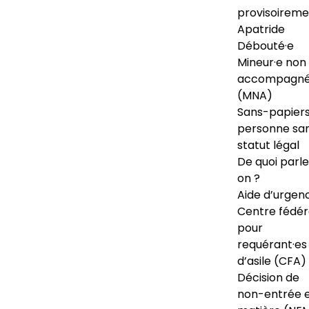
provisoireme
Apatride
Débouté·e
Mineur·e non
accompagné
(MNA)
Sans-papiers
personne sa
statut légal
De quoi parl
on ?
Aide d’urgen
Centre fédér
pour
requérant·es
d’asile (CFA)
Décision de
non-entrée 