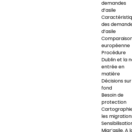
demandes
d’asile
Caractéristi
des demand
d’asile
Comparaiso
européenne
Procédure
Dublin et la 
entrée en
matière
Décisions sur
fond
Besoin de
protection
Cartographi
les migration
Sensibilisatio
Migr’asile. A l