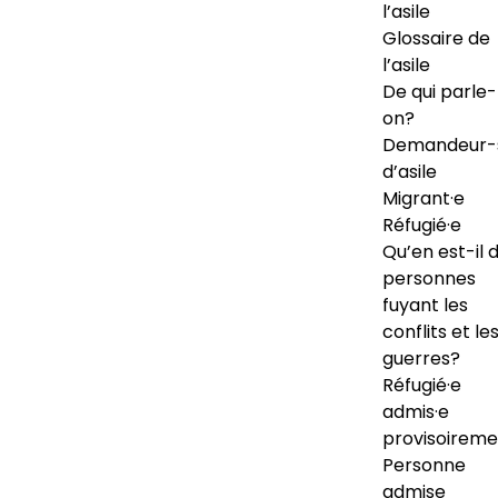
l’asile
Glossaire de
l’asile
De qui parle-
on?
Demandeur-
d’asile
Migrant·e
Réfugié·e
Qu’en est-il 
personnes
fuyant les
conflits et le
guerres?
Réfugié·e
admis·e
provisoireme
Personne
admise